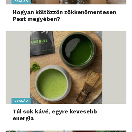
CSALÁD
Hogyan költözzön zökkenőmentesen
Pest megyében?
CSALÁD
Túl sok kávé, egyre kevesebb
energia