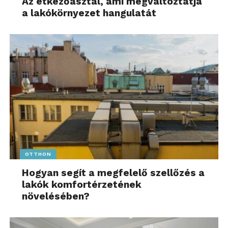
Az étkezőasztal, ami megváltoztatja
a lakókörnyezet hangulatát
OTTHON
Hogyan segít a megfelelő szellőzés a
lakók komfortérzetének
növelésében?