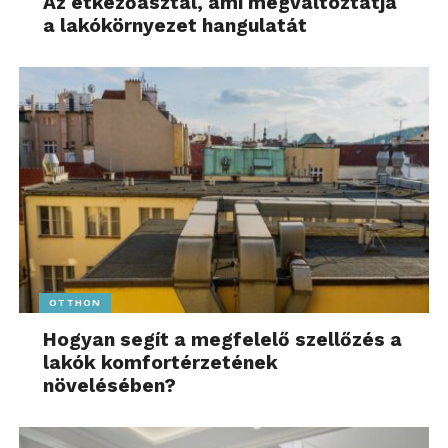
Az étkezőasztal, ami megváltoztatja
a lakókörnyezet hangulatát
OTTHON
Hogyan segít a megfelelő szellőzés a
lakók komfortérzetének
növelésében?