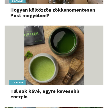
CSALÁD
Hogyan költözzön zökkenőmentesen
Pest megyében?
CSALÁD
Túl sok kávé, egyre kevesebb
energia