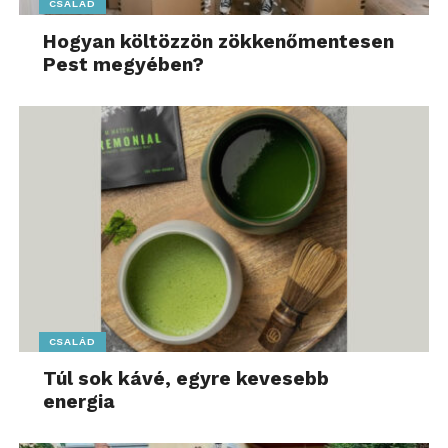
CSALÁD
Hogyan költözzön zökkenőmentesen
Pest megyében?
CSALÁD
Túl sok kávé, egyre kevesebb
energia