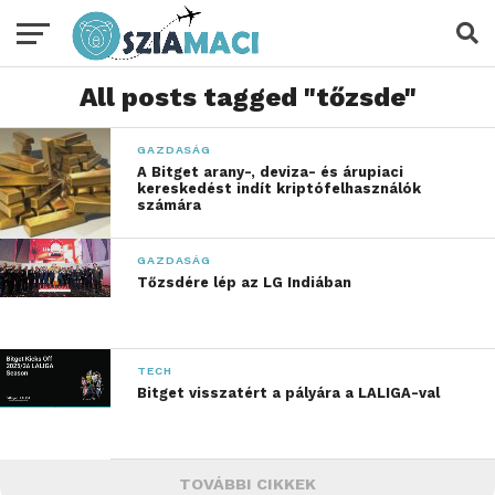
All posts tagged "tőzsde"
GAZDASÁG
A Bitget arany-, deviza- és árupiaci
kereskedést indít kriptófelhasználók
számára
GAZDASÁG
Tőzsdére lép az LG Indiában
TECH
Bitget visszatért a pályára a LALIGA-val
TOVÁBBI CIKKEK