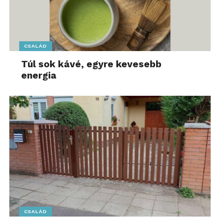
CSALÁD
Túl sok kávé, egyre kevesebb
energia
CSALÁD