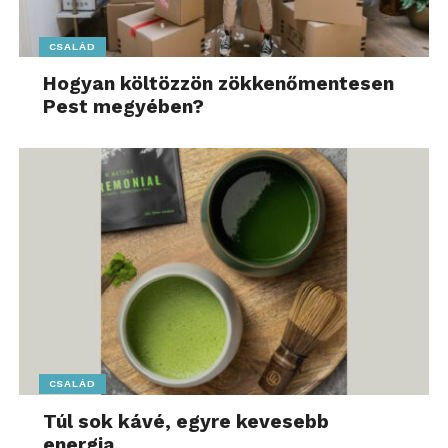
CSALÁD
Hogyan költözzön zökkenőmentesen
Pest megyében?
CSALÁD
Túl sok kávé, egyre kevesebb
energia