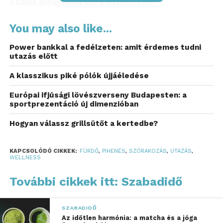
a káros anyagoktól. Ezt a természetes
méregtelenítési módot rendkívül hatékonynak
tartják, hiszen a szaunában a magas hőmérséklet
You may also like...
hatására megnyílnak a pórusok, ami elősegíti a
Power bankkal a fedélzeten: amit érdemes tudni
toxinok távozását. Az izzadás nemcsak a bőr
utazás előtt
tisztulását segíti, de hozzá is járul annak egészséges
A klasszikus piké pólók újjáéledése
megjelenéséhez. Érezted már, milyen üdítő érzés
egy szaunázás után?
Európai ifjúsági lövészverseny Budapesten: a
sportprezentáció új dimenzióban
Erősebb immunrendszer és
Hogyan válassz grillsütőt a kertedbe?
jobb ellenállóképesség
A rendszeres szaunázás hozzászoktatja a
KAPCSOLÓDÓ CIKKEK:
FÜRDŐ
,
PIHENÉS
,
SZÓRAKOZÁS
,
UTAZÁS
,
WELLNESS
szervezetet a hőingadozásokhoz, így edzi az
immunrendszert. Tanulmányok kimutatták, hogy
További cikkek itt: Szabadidő
akik gyakran látogatják a szaunát, ritkábban kapnak
el légúti fertőzéseket, például náthát vagy influenzát.
SZABADIDŐ
Az immunerősítő hatás a hőmérséklet-ingadozásra
Az időtlen harmónia: a matcha és a jóga