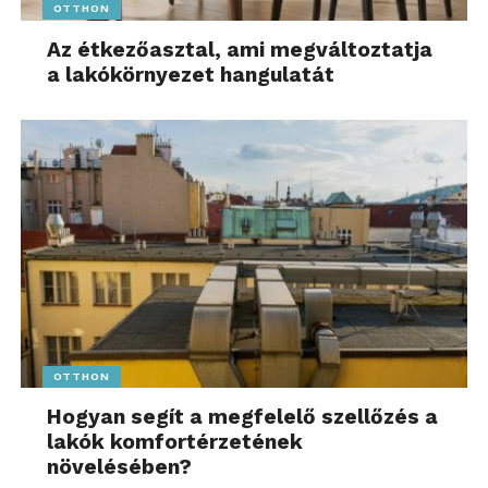
OTTHON
Az étkezőasztal, ami megváltoztatja
a lakókörnyezet hangulatát
OTTHON
Hogyan segít a megfelelő szellőzés a
lakók komfortérzetének
növelésében?