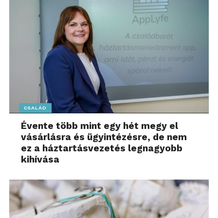
További friss híreket talál a
www.sziamaci.hu
főoldalán! Kövesse a technológiai híreket és
csatlakozzon hozzánk a
Facebookon
is!
CSALÁD
Évente több mint egy hét megy el
vásárlásra és ügyintézésre, de nem
ez a háztartásvezetés legnagyobb
kihívása