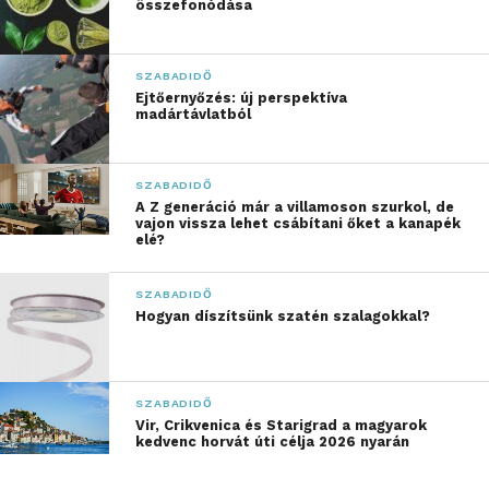
adott válaszként alakul ki, amit a test megtanul
összefonódása
hatékonyan kezelni.
Javítja a keringést és
SZABADIDŐ
Ejtőernyőzés: új perspektíva
támogatja a szív egészségét
madártávlatból
Szaunázás közben az erek kitágulnak, ami serkenti a
SZABADIDŐ
vérkeringést és csökkenteti a vérnyomást. Ez a fajta
A Z generáció már a villamoson szurkol, de
passzív kardioedzés pozitívan hathat a szív
vajon vissza lehet csábítani őket a kanapék
elé?
egészségére, és csökkenti a szív- és érrendszeri
betegségek kockázatát. Nem kell hozzá
SZABADIDŐ
sportolóként élni, a szaunázás átmozgat és élénkít
Hogyan díszítsünk szatén szalagokkal?
mindenkit, aki kipróbálja. Talán nem is gondoltad,
hogy a szív- és érrendszered támogatását ilyen
könnyedén is megteheted.
SZABADIDŐ
Vir, Crikvenica és Starigrad a magyarok
Pihenés és stresszoldás a
kedvenc horvát úti célja 2026 nyarán
szaunában