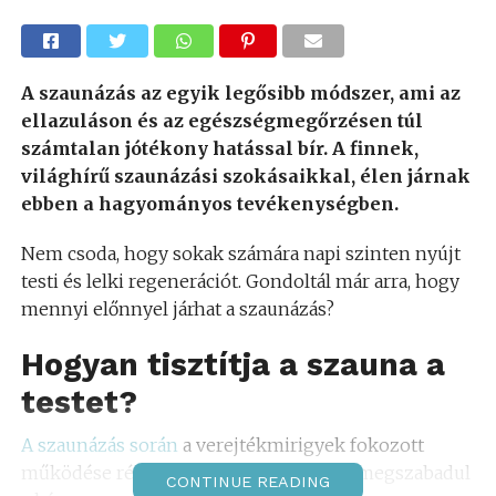
A szaunázás az egyik legősibb módszer, ami az
ellazuláson és az egészségmegőrzésen túl
számtalan jótékony hatással bír. A finnek,
világhírű szaunázási szokásaikkal, élen járnak
ebben a hagyományos tevékenységben.
Nem csoda, hogy sokak számára napi szinten nyújt
testi és lelki regenerációt. Gondoltál már arra, hogy
mennyi előnnyel járhat a szaunázás?
Hogyan tisztítja a szauna a
testet?
A szaunázás során
a verejtékmirigyek fokozott
működése révén a test izzad, és ezáltal megszabadul
CONTINUE READING