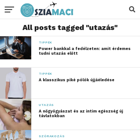
All posts tagged "utazás"
TIPPEK
Power bankkal a fedélzeten: amit érdemes
tudni utazás előtt
TIPPEK
A klasszikus piké pólók újjáéledése
UTAZÁS
A nőgyógyászat és az intim egészség új
távlatokban
SZÓRAKOZÁS