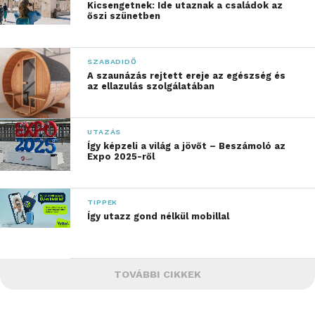
Kicsengetnek: Ide utaznak a családok az
őszi szünetben
SZABADIDŐ
A szaunázás rejtett ereje az egészség és
az ellazulás szolgálatában
UTAZÁS
Így képzeli a világ a jövőt – Beszámoló az
Expo 2025-ről
TIPPEK
Így utazz gond nélkül mobillal
TOVÁBBI CIKKEK