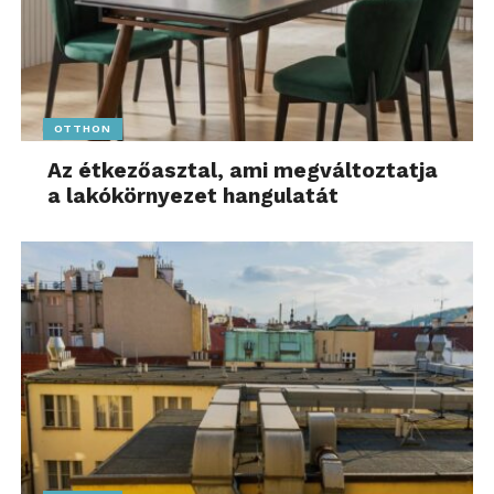
OTTHON
Az étkezőasztal, ami megváltoztatja
a lakókörnyezet hangulatát