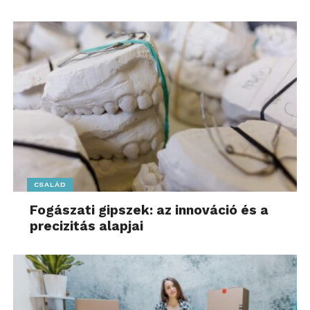
CSALÁD
Fogászati gipszek: az innováció és a
precizitás alapjai