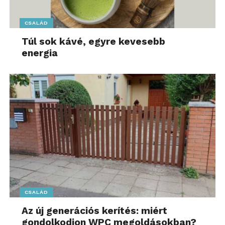
CSALÁD
Túl sok kávé, egyre kevesebb
energia
CSALÁD
Az új generációs kerítés: miért
gondolkodjon WPC megoldásokban?