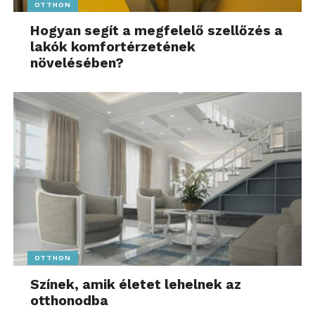
OTTHON
Hogyan segít a megfelelő szellőzés a
lakók komfortérzetének
növelésében?
OTTHON
Színek, amik életet lehelnek az
otthonodba