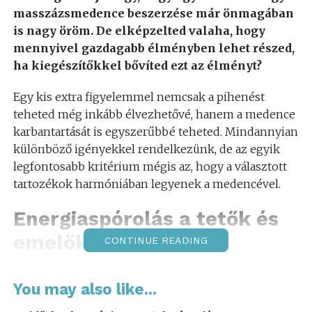
masszázsmedence beszerzése már önmagában
is nagy öröm. De elképzelted valaha, hogy
mennyivel gazdagabb élményben lehet részed,
ha kiegészítőkkel bővíted ezt az élményt?
Egy kis extra figyelemmel nemcsak a pihenést
teheted még inkább élvezhetővé, hanem a medence
karbantartását is egyszerűbbé teheted. Mindannyian
különböző igényekkel rendelkezünk, de az egyik
legfontosabb kritérium mégis az, hogy a választott
tartozékok harmóniában legyenek a medencével.
Energiaspórolás a tetők és
emelők révén
CONTINUE READING
Valószínűleg kevesen állnak meg gondolkodni azon,
hogy mekkora szerepe van a medence
You may also like...
takarófedeleinek az energia megtakarításában. A