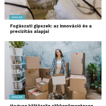
CSALÁD
Fogászati gipszek: az innováció és a
precizitás alapjai
CSALÁD
Hogyan költözzön zökkenőmentesen