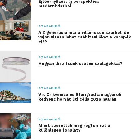
Ejtőernyőzés: új perspektíva
madártávlatból
A medence körüli lépcsők nem csupán a kényelmet
szolgálják. Az idősebbek és valójában mindenki
számára megkönnyítik a közlekedést, ezzel
SZABADIDŐ
A Z generáció már a villamoson szurkol, de
csökkentve a balesetek kockázatát. A különböző
vajon vissza lehet csábítani őket a kanapék
típusú lépcsők különféle színekben és formákban
elé?
elérhetők, így biztosan találhatsz olyat, ami passzol a
medencéd burkolatához.
SZABADIDŐ
Hogyan díszítsünk szatén szalagokkal?
Kiegészítők, amik nagy
különbséget jelentenek
SZABADIDŐ
Ha már van medencéd, miért ne tennéd még
Vir, Crikvenica és Starigrad a magyarok
kedvenc horvát úti célja 2026 nyarán
élvezetesebbé az ott töltött időt? Gondolj bele:
mennyivel élvezetesebb egy este, ha közben
kedvenc zenéidet hallgatod vagy éppen egy
SZABADIDŐ
izgalmas filmet nézel a vízben ülve. A szórakoztató
Miért szerettük meg rögtön ezt a
különleges fonalat?
rendszerek lehetővé teszik, hogy a medencéd ne