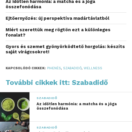
Az időtlen harmónia: a matcha és a jóga
légmentes zárású, jól kiválasztott fedél meggátolja a
összefonódása
víz hőveszteségét, amely hosszú távon jelentős
Ejtőernyőzés: új perspektíva madártávlatból
energiacsökkentést eredményezhet. A
Caldera
Spasnál kapható thermotetők
amellett, hogy
Miért szerettük meg rögtön ezt a különleges
csökkentik a párolgást, esztétikai értéket is adnak a
fonalat?
medencének. Ha medencédnél a mozgástér
Gyors és szemet gyönyörködtető horgolás: készíts
korlátozott, akkor is találhatsz megfelelő megoldást
saját virágcsokrot!
a különböző tetőemelő rendszerek között.
Az ilyen pontosan tervezett rendszerek, mint
KAPCSOLÓDÓ CIKKEK:
PIHENÉS
,
SZABADIDŐ
,
WELLNESS
például a ProLift sorozat, eltérő mozgásteret
További cikkek itt: Szabadidő
igényelnek, ezért a hely adottságaival összhangban
dönthetsz. Tudtad, hogy ezek az emelők csendesek
és egyenletesen működnek, így a használatot
SZABADIDŐ
Az időtlen harmónia: a matcha és a jóga
kényelmesebbé és biztonságosabbá teszik?
összefonódása
Biztonságos belépés: a
lépcsők fontossága
SZABADIDŐ