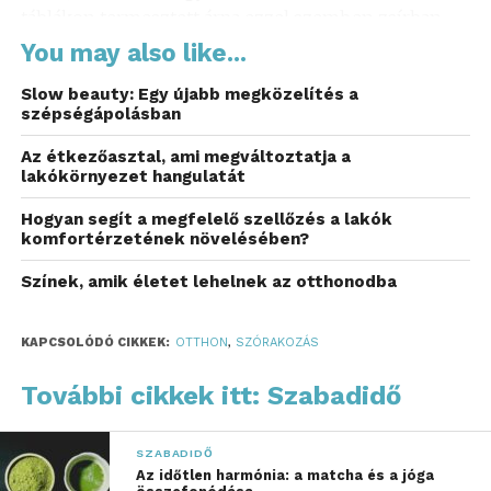
táblákon termesztett árpa ezzel szemben zsírban
gazdagabb, olajos textúrát és zabkásaszerű
You may also like...
édességet kölcsönöz az italnak.
Slow beauty: Egy újabb megközelítés a
szépségápolásban
Lepárlás és annak fortélyai
Az étkezőasztal, ami megváltoztatja a
A lepárlás mestersége nem csupán a párlat
lakókörnyezet hangulatát
elkészítéséről szól, hanem a különböző frakciók
Hogyan segít a megfelelő szellőzés a lakók
gondos elválasztásáról is. A mester döntése, hogy
komfortérzetének növelésében?
mikor választja le a desztillátum különböző részeit,
nagyban befolyásolja az ital ízprofilját. A párlat szíve
Színek, amik életet lehelnek az otthonodba
a legjobb részeket tartalmazza, míg a többi részt – a
fej és a farok – elválasztják. A rövidebb vágás
KAPCSOLÓDÓ CIKKEK:
OTTHON
,
SZÓRAKOZÁS
könnyedebb, gyümölcsösebb whiskeyt eredményez,
a hosszabb pedig mélyebb, gyógynövényes ízeket
További cikkek itt: Szabadidő
hoz elő.
SZABADIDŐ
Hordók és érlelési technikák
Az időtlen harmónia: a matcha és a jóga