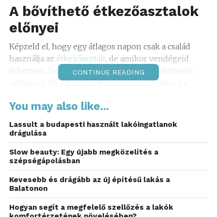
A bővíthető étkezőasztalok
előnyei
Képzeld el, hogy egy átlagos napon csak a család
használja az
étkezőasztalt
, de amikor vendégeid
érkeznek, hamarosan tágasabb hellyé alakíthatsz
CONTINUE READING
otthonod. Ez a lehetőség különösen értékes, ha
kisebb lakásban élsz, ahol minden centiméter
You may also like...
fontos. A nagyobb lakótér sem akadály, hiszen az
ilyen bútorok minden enteriőrbe beleilleszkednek,
Lassult a budapesti használt lakóingatlanok
és bármilyen környezethez hozzáadják egyéni
drágulása
jellegüket.
Slow beauty: Egy újabb megközelítés a
szépségápolásban
A bővíthető asztalok varázsa nem csak abban rejlik,
hogy helyet takarítanak meg, hanem stílusos
Kevesebb és drágább az új építésű lakás a
Balatonon
megjelenésükkel is kitűnnek. Tapasztaltad már,
hogy több vendéget vársz, mint amennyit előzőleg
Hogyan segít a megfelelő szellőzés a lakók
gondoltál? Egy gyorsan átalakítható asztal ilyen
komfortérzetének növelésében?