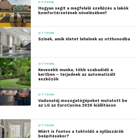
OTTHON
megbízható minőség és a tartósság ugyanolyan
Hogyan segít a megfelelő szellőzés a lakók
kiemelkedő, mint a dizájn, ebben a Dublino Home
komfortérzetének növelésében?
becsületre méltó szereplő.
Hogyan válassz okosan az
OTTHON
Színek, amik életet lehelnek az otthonodba
igények alapján?
Hogyan találhatod meg a számodra legjobb
OTTHON
bővíthető asztalt? Az ideális választásnál mérlegeld
Kevesebb munka, több szabadidő a
az otthonod kínálta lehetőségeket, valamint hogy
kertben – terjednek az automatizált
eszközök
milyen gyakran hívsz meg nagyobb társaságot. A
kiválasztott asztalnak összhangban kell lennie az
OTTHON
étkezőszékek stílusával és a tér többi elemével.
Vadonatúj mosogatógépeket mutatott be
az LG az EuroCucina 2026 kiállításon
A Dublino Home kínálatában kapható étkezőszékek
olyan sokszínű palettát képviselnek, ahol mindig
rátalálhatsz az igényeidnek leginkább megfelelő
OTTHON
Miért is fontos a toktoldó a nyílászárók
darabra. Az átgondoltan megválasztott bővíthető
beépítésekor?