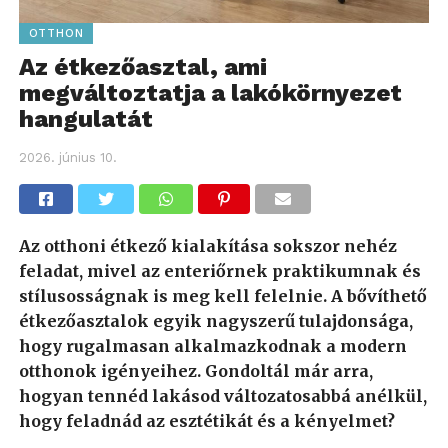
OTTHON
Az étkezőasztal, ami
megváltoztatja a lakókörnyezet
hangulatát
2026. június 10.
Az otthoni étkező kialakítása sokszor nehéz
feladat, mivel az enteriőrnek praktikumnak és
stílusosságnak is meg kell felelnie. A bővíthető
étkezőasztalok egyik nagyszerű tulajdonsága,
hogy rugalmasan alkalmazkodnak a modern
otthonok igényeihez. Gondoltál már arra,
hogyan tennéd lakásod változatosabbá anélkül,
hogy feladnád az esztétikát és a kényelmet?