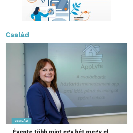
További friss híreket talál a
www.sziamaci.hu
főoldalán! Kövesse a technológiai híreket és
csatlakozzon hozzánk a
Facebookon
is!
Család
CSALÁD
Évente több mint egy hét megy el