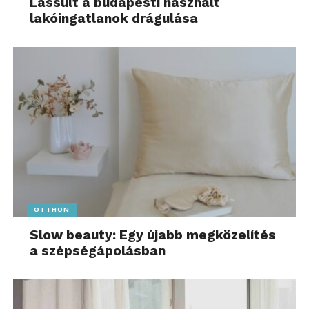
Lassult a budapesti használt
lakóingatlanok drágulása
OTTHON
Slow beauty: Egy újabb megközelítés
a szépségápolásban