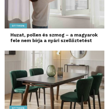
OTTHON
Huzat, pollen és szmog – a magyarok
fele nem bírja a nyári szellőztetést
OTTHON