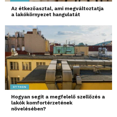
Az étkezőasztal, ami megváltoztatja
a lakókörnyezet hangulatát
OTTHON
Hogyan segít a megfelelő szellőzés a
lakók komfortérzetének
növelésében?