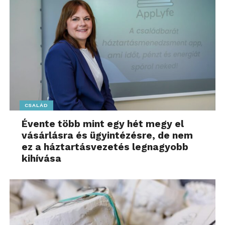
További felesleges roamingdíjakat kerülhetünk el,
ha még indulás előtt letöltjük az utazáshoz
kapcsolódó szükséges alkalmazásokat –
térképeket, turistainformációkat tartalmazó
appokat –, amelyekre szükségünk lehet a
célországban. Ha hosszabb út előtt állunk, a
streamingszolgáltatásokban szintén letölthetjük
azokat a zenéket, filmeket, sorozatokat, amelyeket
CSALÁD
akár repülés közben, akár külföldön szeretnénk
Évente több mint egy hét megy el
hallgatni vagy nézni.
vásárlásra és ügyintézésre, de nem
ez a háztartásvezetés legnagyobb
Ha nyáron Európában, de az 1-es díjzónán kívül
kihívása
járunk, extra adatmennyiséget vásárolhatunk: a
Yettel Utazó Net csomagja például 5 GB
felhasználható adatot kínál 7 napra 5990 forintért,
az Utazó Net + Hang kombinált csomag pedig 5 GB
adatot és 15 perc hívást tartalmaz 7990 forintért a
Balkán-félsziget országai mellett Svájcban is. A