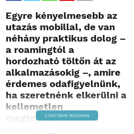
Egyre kényelmesebb az
utazás mobillal, de van
néhány praktikus dolog –
a roamingtól a
hordozható töltőn át az
alkalmazásokig –, amire
érdemes odafigyelnünk,
ha szeretnénk elkerülni a
kellemetlen
meglepetéseket.
CONTINUE READING
A Yettel ad néhány tippet ahhoz,