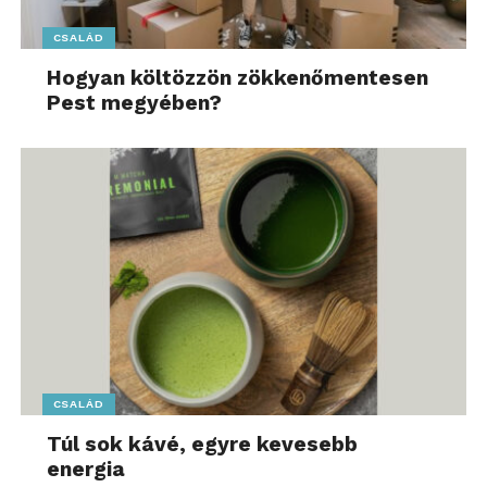
CSALÁD
Hogyan költözzön zökkenőmentesen
Pest megyében?
CSALÁD
Túl sok kávé, egyre kevesebb
energia