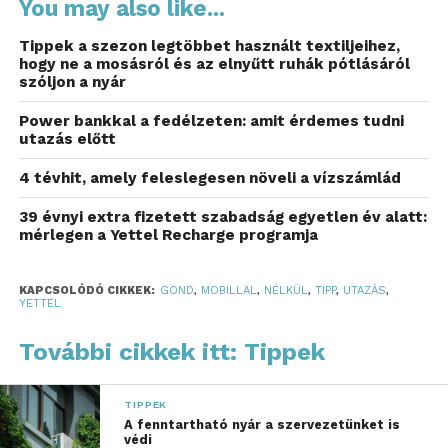
You may also like...
hogy a nyaralás ebből a
szempontból is tökéletes
Tippek a szezon legtöbbet használt textiljeihez,
hogy ne a mosásról és az elnyűtt ruhák pótlásáról
legyen.
szóljon a nyár
Mára már megszoktuk, de nem lehet elégszer
Power bankkal a fedélzeten: amit érdemes tudni
utazás előtt
tudatosítani, hogy 2017 óta mennyivel egyszerűbb
és problémamentesebb a külföldi mobilhasználat.
4 tévhit, amely feleslegesen növeli a vízszámlád
Az Európai Unión belül, valamint néhány további
országban – az úgynevezett 1-es díjzónában –
39 évnyi extra fizetett szabadság egyetlen év alatt:
mérlegen a Yettel Recharge programja
jelentősen kedvezőbbek a roamingfeltételek.
Időszakos utazás során általában a magyarországi
tarifákkal megegyező feltételekkel használhatjuk
KAPCSOLÓDÓ CIKKEK:
GOND
,
MOBILLAL
,
NÉLKÜL
,
TIPP
,
UTAZÁS
,
YETTEL
mobilunkat, vagyis nem kell extra díjakat fizetni
az adatforgalomért, hívásokért, SMS-ekért és
További cikkek itt: Tippek
MMS-ekért. Sőt, ha a tarifacsomagunkhoz tartozik
perc-, SMS-, vagy egyéb leforgalmazható havidíj
TIPPEK
keret, az a barangolás során is felhasználható.
A fenntartható nyár a szervezetünket is
védi