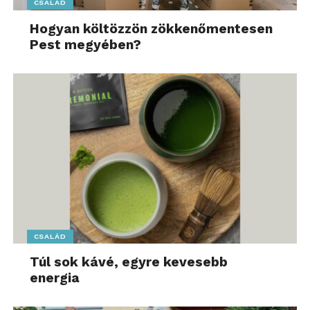
CSALÁD
Hogyan költözzön zökkenőmentesen
Pest megyében?
CSALÁD
Túl sok kávé, egyre kevesebb
energia