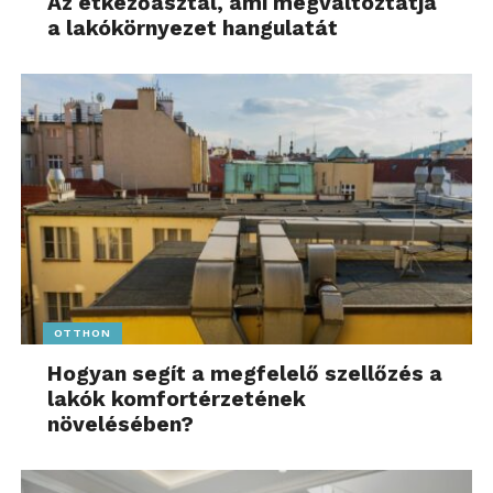
Az étkezőasztal, ami megváltoztatja
a lakókörnyezet hangulatát
OTTHON
Hogyan segít a megfelelő szellőzés a
lakók komfortérzetének
növelésében?