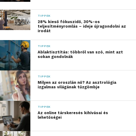
„Az iSkola pályázat célja,
TIPPEK
hogy valódi esélyt
28% kieső fókuszidő, 30%-os
teljesítményromlás – ideje újragondolni az
nyújtsunk azoknak az
irodát
intézményeknek,
TIPPEK
amelyek elhivatottan
Ablaktisztítás: többről van szó, mint azt
dolgoznak a jövő
sokan gondolnák
generációinak
esélyteremtésén. Hiszünk
TIPPEK
Milyen az oroszlán nő? Az asztrológia
abban, hogy a modern
izgalmas világának tűzgömbje
technológia nem
kiváltság, hanem
TIPPEK
Az online társkeresés kihívásai és
alapvető feltétel a
lehetőségei
befogadó, inspiráló