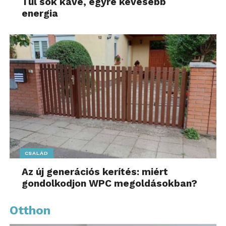
Túl sok kávé, egyre kevesebb
energia
CSALÁD
Az új generációs kerítés: miért
gondolkodjon WPC megoldásokban?
Otthon