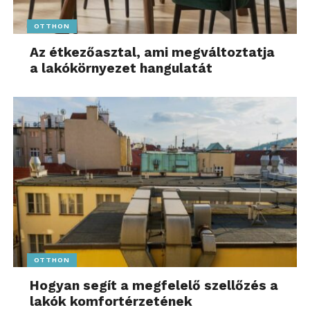
OTTHON
Az étkezőasztal, ami megváltoztatja
a lakókörnyezet hangulatát
OTTHON
Hogyan segít a megfelelő szellőzés a
lakók komfortérzetének