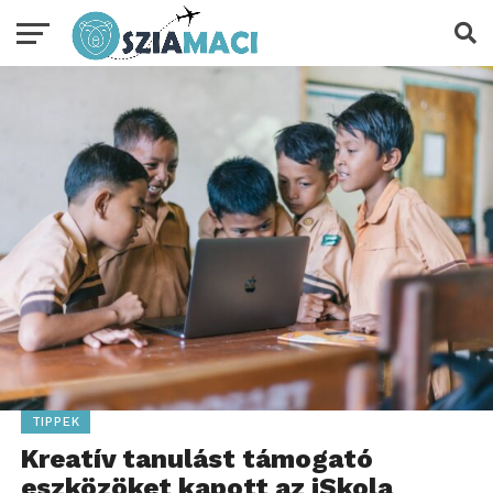
TIPPEK
Kreatív tanulást támogató
eszközöket kapott az iSkola