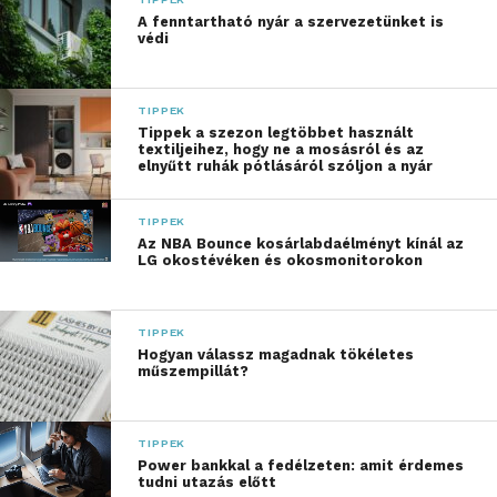
A fenntartható nyár a szervezetünket is
Intézmény Alapítványa, a Rejtett Értékek Alapítvány
védi
vette át, amelynek képviseletében Bodnárné Tóth
Katalin elnök és Siketné Zsiga Judit
intézményvezető volt jelen. A gyerekek már a nyári
TIPPEK
Tippek a szezon legtöbbet használt
táborban kipróbálhatják az új eszközöket, de az
textiljeihez, hogy ne a mosásról és az
érdemi szakmai munka szeptemberben indul el az
elnyűtt ruhák pótlásáról szóljon a nyár
új tanévvel együtt.
TIPPEK
Az iCentre felhívására az iSkola pályázat keretében
Az NBA Bounce kosárlabdaélményt kínál az
LG okostévéken és okosmonitorokon
– amely célja, hogy korszerű Apple eszközökkel
támogassák hátrányos helyzetűeket – 127 érvényes
pályamunka érkezett, amelyeket szakmai
TIPPEK
szempontok alapján értékeltek. Figyelembe vették
Hogyan válassz magadnak tökéletes
műszempillát?
többek között az intézmény egyediségét és oktatási
profilját, a fejlesztések fenntarthatóságát és a
társadalmi hátrányok enyhítését célzó törekvéseket
TIPPEK
is.
Power bankkal a fedélzeten: amit érdemes
tudni utazás előtt