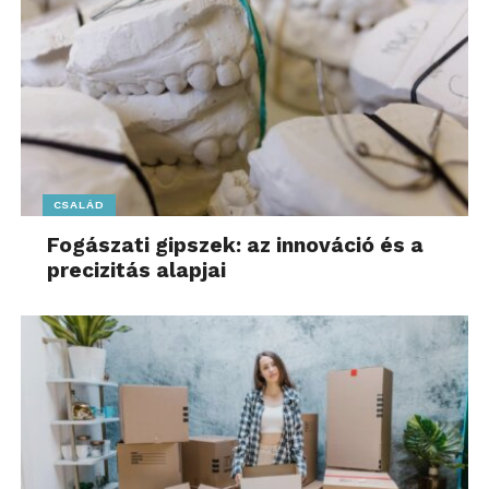
(USB-C) eszköz, 3 db Apple TV). A pedagógusok célja,
hogy élményszerűvé tegyék a tanulást új kreatív
módszerekkel, például green screen videózással,
stop motion animációk készítésével és kiterjesztett
valóság alkalmazásokkal. Az iPadek lehetőséget
nyújtanak olyan fejlesztőeszközök bevezetésére is,
amelyek még hatékonyabbá tehetik az egyéni és
csoportos gyógypedagógiai foglalkozásokat.
CSALÁD
A 2025-ös iSkola pályázatot két együttműködő
Fogászati gipszek: az innováció és a
partner is támogatta: a PanzerGlass védőfóliákkal, az
precizitás alapjai
Epico pedig masszív védőtokokkal járult hozzá az
eszközök hosszú távú védelméhez és biztonságos
használatához.
Az iCentre a jövőben is folytatja ezt az értékteremtő
kezdeményezést. Az iSkola pályázat évente
visszatérő lehetőséget biztosít olyan oktatási
intézményeknek, amelyek elkötelezettek a digitális