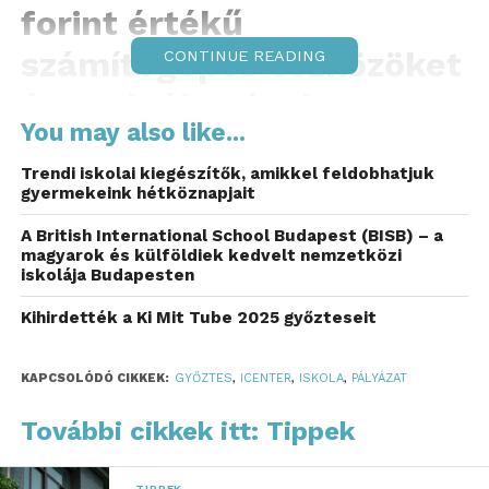
forint értékű
számítógépes eszközöket
CONTINUE READING
és szolgáltatásokat az
You may also like...
iCentre kínálatából.
Trendi iskolai kiegészítők, amikkel feldobhatjuk
A balassagyarmati Mosoly Egységes
gyermekeink hétköznapjait
Gyógypedagógiai Intézmény diákjai már a
A British International School Budapest (BISB) – a
héten használhatják az eszközöket a nyári
magyarok és külföldiek kedvelt nemzetközi
táborban, ezzel is elősegítve a hátrányos
iskolája Budapesten
helyzetűek digitális felzárkózását.
Kihirdették a Ki Mit Tube 2025 győzteseit
A támogatást ünnepélyes keretek között adták át a
Mosoly Intézmény nyári High-Tech táborában az
KAPCSOLÓDÓ CIKKEK:
GYŐZTES
,
ICENTER
,
ISKOLA
,
PÁLYÁZAT
iCentre munkatársai, Bódis László, a vállalat Head of
További cikkek itt: Tippek
Operations vezetője, Virág Balázs IT assistant és
Tőkei Csilla marketingvezető. Az eszközöket a
Mosoly Egységes Gyógypedagógiai Módszertani
TIPPEK