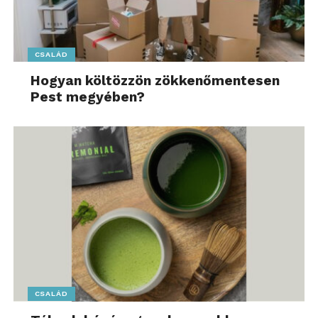
kompetenciák fejlesztése és az esélyegyenlőség
biztosítása iránt.
CSALÁD
Elkalauzoljuk a hírek világában! További friss híreket
Hogyan költözzön zökkenőmentesen
talál a
Kalauz.hu
főoldalán! Kövesse a TechKalauz
Pest megyében?
technológiai híreket és csatlakozzon hozzánk
a
Facebookon
is!
CSALÁD