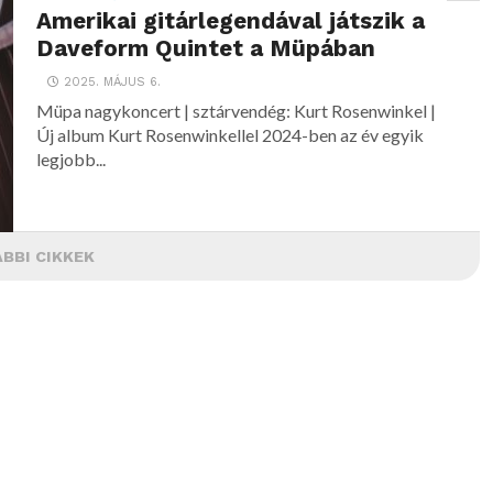
Amerikai gitárlegendával játszik a
Daveform Quintet a Müpában
2025. MÁJUS 6.
Müpa nagykoncert | sztárvendég: Kurt Rosenwinkel |
Új album Kurt Rosenwinkellel 2024-ben az év egyik
legjobb...
BBI CIKKEK