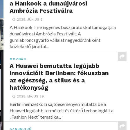
a Hankook a dunaújvárosi
Ambrózia Fesztiválra
2025. JÚNIUS 3.
A Hankook Tire ingyenes buszjáratokkal támogatja a
dunaújvárosi Ambrózia Fesztivált. A
gumiabroncsgyártó vállalat negyedóránkként
közlekedő járattal...
MOZGÁS
A Huawei bemutatta legújabb
innovációit Berlinben: fókuszban
az egészség, a stílus és a
hatékonyság
2025. MÁJUS 29.
Berlini nemzetközi sajtóeseményén mutatta be a
Huawei legújabb termékeit és úttörő technológiáit a
„Fashion Next” tematika...
SZABADIDŐ