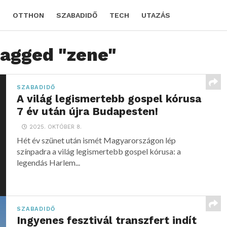
D
OTTHON
SZABADIDŐ
TECH
UTAZÁS
tagged "zene"
SZABADIDŐ
A világ legismertebb gospel kórusa
7 év után újra Budapesten!
2025. OKTÓBER 8.
Hét év szünet után ismét Magyarországon lép
színpadra a világ legismertebb gospel kórusa: a
legendás Harlem...
SZABADIDŐ
Ingyenes fesztivál transzfert indít