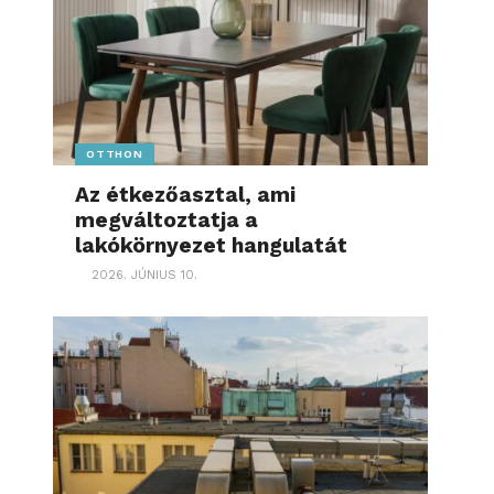
OTTHON
Az étkezőasztal, ami
megváltoztatja a
lakókörnyezet hangulatát
2026. JÚNIUS 10.