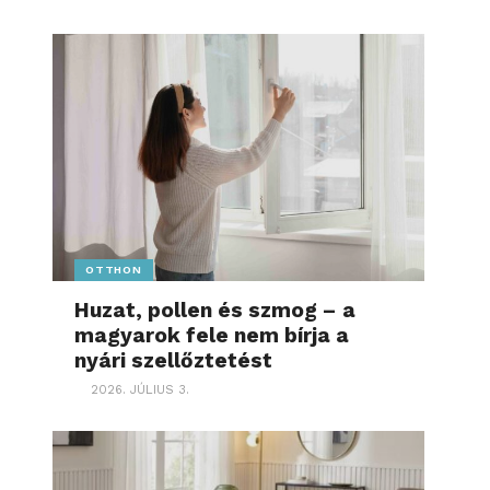
OTTHON
Huzat, pollen és szmog – a
magyarok fele nem bírja a
nyári szellőztetést
2026. JÚLIUS 3.