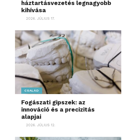
háztartásvezetés legnagyobb
kihívása
2026. JÚLIUS 17.
CSALÁD
Fogászati gipszek: az
innováció és a precizitás
alapjai
2026. JÚLIUS 12.