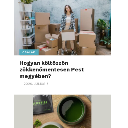
CSALÁD
Hogyan költözzön
zökkenőmentesen Pest
megyében?
2026. JÚLIUS 8.