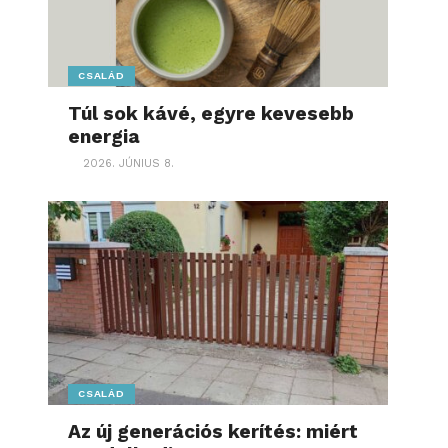
CSALÁD
Túl sok kávé, egyre kevesebb
energia
2026. JÚNIUS 8.
CSALÁD
Az új generációs kerítés: miért