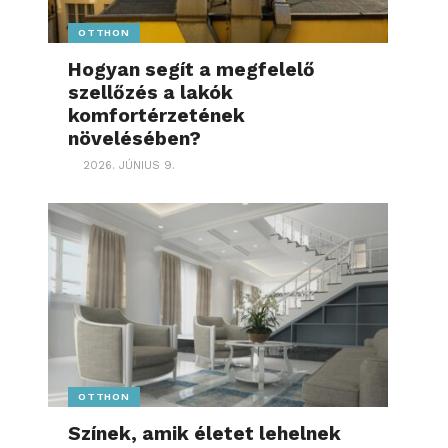
OTTHON
Hogyan segít a megfelelő
szellőzés a lakók
komfortérzetének
növelésében?
2026. JÚNIUS 9.
OTTHON
Színek, amik életet lehelnek