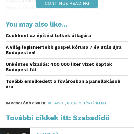
CONTINUE READING
tapasztalhatják meg a város legizgalmasabb
korszakainak mozzanatait. A modern VR- és AR
technológia, az élethű díszletek és a fantasztikus
You may also like...
audiovizuális effektek segítségével újra élhetők
Csökkent az építési telkek átlagára
Budapest ikonikus pillanatai egészen a 21. századig.
Ezáltal a látogatók nem csupán szemlélői, hanem
A világ legismertebb gospel kórusa 7 év után újra
aktív részesei is a történelemnek.
Budapesten!
Önkéntes Vízadás: 400 000 liter vizet kaptak
„A Time Machine
Budapest fái
Budapest nem csak egy
Tovább emelkedett a fővárosban a panellakások
ára
kiállítás, hanem egy
időutazás, amely
KAPCSOLÓDÓ CIKKEK:
BUDAPEST
,
MÚZEUM
,
TÖRTÉNELEM
testközelbe hozza
További cikkek itt: Szabadidő
Budapest történelmét
.
A
látogatók nem egy
SZABADIDŐ