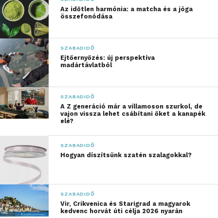
tárlaton vesznek részt,
Az időtlen harmónia: a matcha és a jóga
összefonódása
hanem valódi időutazók
lesznek.
Célunk, hogy a
SZABADIDŐ
vendégeink ne csak
Ejtőernyőzés: új perspektíva
madártávlatból
nézői, hanem aktív
részesei is legyenek a
SZABADIDŐ
múlt eseményeinek, ne
A Z generáció már a villamoson szurkol, de
vajon vissza lehet csábítani őket a kanapék
csak megismerjék a
elé?
történelmet, hanem át is
SZABADIDŐ
érezzék annak
Hogyan díszítsünk szatén szalagokkal?
jelentőségét.
Elrugaszkodva a
SZABADIDŐ
tankönyvek világától, az
Vir, Crikvenica és Starigrad a magyarok
kedvenc horvát úti célja 2026 nyarán
emblematikus történelmi