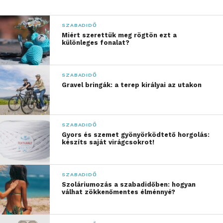
eseményeket az
SZABADIDŐ
átlagember szemszögéből
Miért szerettük meg rögtön ezt a
különleges fonalat?
szeretnénk bemutatni
.
A
történelmi eseményeket
SZABADIDŐ
az Időutazó
Gravel bringák: a terep királyai az utakon
perspektívájából
követhetjük végig. Ez az Ő
SZABADIDŐ
családi története.
Gyors és szemet gyönyörködtető horgolás:
készíts saját virágcsokrot!
Inspirációja egy családi
ereklyéket őrző láda
SZABADIDŐ
megtalálása, ami arra
Szoláriumozás a szabadidőben: hogyan
válhat zökkenőmentes élménnyé?
ösztönzi, hogy megépítse
az Időgépet és