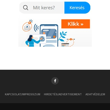
ötvöztük, amelyek
garantálják a
felejthetetlen élményt”
meséli Kovács Levente a
Time Machine Budapest
másik megálmodója.
A kiállítás megálmodói:
Kovács Levente és Máté
Xénia
Színészek
, akik dolgoztak a kiállítás anyagában:
Az Időutazó:
Vas György
KAPCSOLAT/IMPRESSZUM
HIRDETÉS/ADVERTISEMENT
ADATVÉDELEM
Széchényi István: Szervét Tibor (hang)