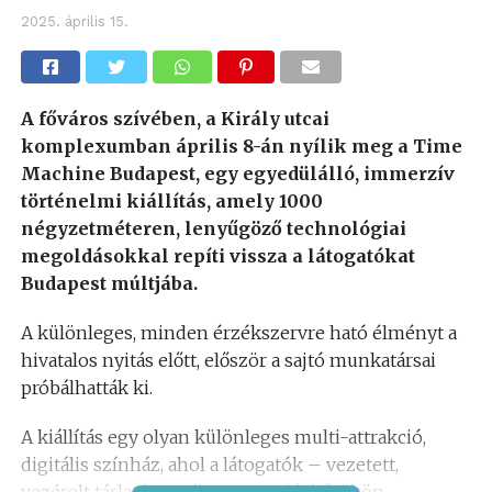
2025. április 15.
A főváros szívében, a Király utcai
komplexumban április 8-án nyílik meg a Time
Machine Budapest, egy egyedülálló, immerzív
történelmi kiállítás, amely 1000
négyzetméteren, lenyűgöző technológiai
megoldásokkal repíti vissza a látogatókat
Budapest múltjába.
A különleges, minden érzékszervre ható élményt a
hivatalos nyitás előtt, először a sajtó munkatársai
próbálhatták ki.
A kiállítás egy olyan különleges multi-attrakció,
digitális színház, ahol a látogatók – vezetett,
vezérelt tárlat keretében – a saját bőrükön