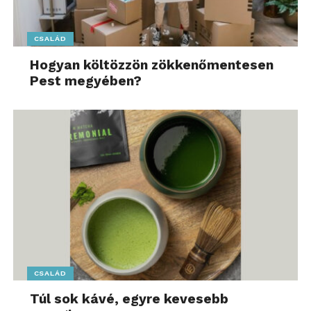
CSALÁD
Hogyan költözzön zökkenőmentesen
Pest megyében?
CSALÁD
Túl sok kávé, egyre kevesebb