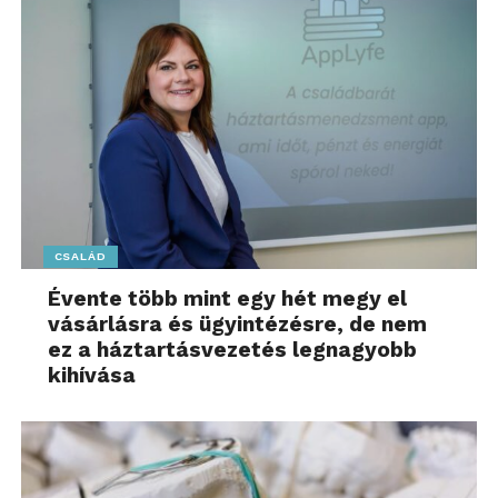
CSALÁD
Évente több mint egy hét megy el
vásárlásra és ügyintézésre, de nem
ez a háztartásvezetés legnagyobb
kihívása