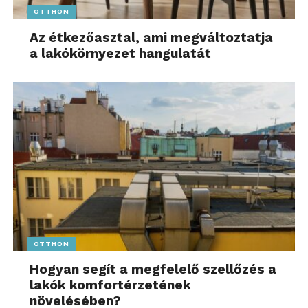
OTTHON
Az étkezőasztal, ami megváltoztatja
a lakókörnyezet hangulatát
OTTHON
Hogyan segít a megfelelő szellőzés a
lakók komfortérzetének
növelésében?