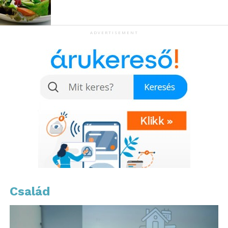
rólatok szól!
ADVERTISEMENT
További friss híreket talál a
www.sziamaci.hu
főoldalán! Kövesse a technológiai híreket és
csatlakozzon hozzánk a
Facebookon
is!
Család