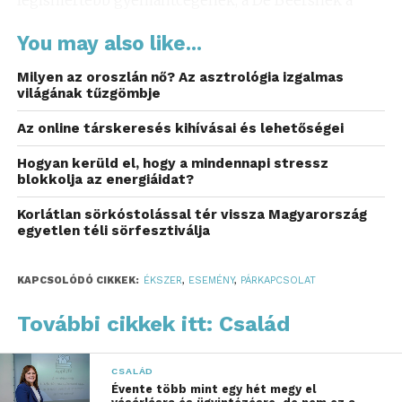
marketingkampányában jelent meg. Ennek
You may also like...
fényében kérdés, hogy valóban találó-e követni ezt
a támpontot, vagy inkább a saját anyagi
Milyen az oroszlán nő? Az asztrológia izgalmas
lehetőségeidhez igazodsz-e.
világának tűzgömbje
Egyedi igényekre szabva
Az online társkeresés kihívásai és lehetőségei
Hogyan kerüld el, hogy a mindennapi stressz
Az eljegyzési gyűrű és a
karikagyűrű
kiválasztása
blokkolja az energiáidat?
nem csak az árcédulán múlik. Sokan vallják, hogy
minden ember egyedi, és ennek tükröződnie kell
Korlátlan sörkóstolással tér vissza Magyarország
egyetlen téli sörfesztiválja
abban is, hogy milyen gyűrűt választunk. Lehet,
hogy a barátod egy nagy méretű kő mellett döntött,
de egy kisebb, ám különleges csiszolású gyémánt is
KAPCSOLÓDÓ CIKKEK:
ÉKSZER
,
ESEMÉNY
,
PÁRKAPCSOLAT
lehet épp olyan vonzó. A legfőbb szempont, hogy az
További cikkek itt: Család
eljegyzési gyűrű tükrözze az egyéniségeteket és a
kapcsolatotok különlegességét.
CSALÁD
A gyémánt minősége – amit
Évente több mint egy hét megy el