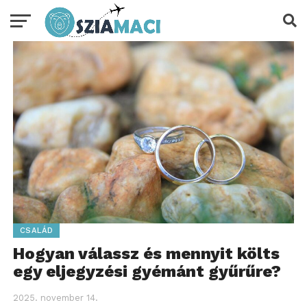
CSALÁD
Hogyan válassz és mennyit költs
egy eljegyzési gyémánt gyűrűre?
2025. november 14.