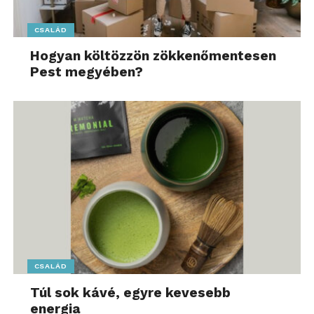
CSALÁD
Hogyan költözzön zökkenőmentesen
Pest megyében?
CSALÁD
Túl sok kávé, egyre kevesebb
energia