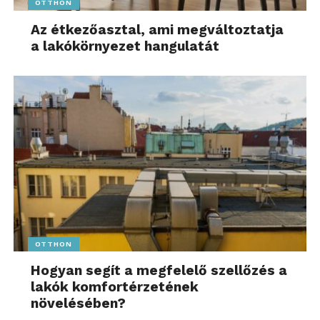
OTTHON
Az étkezőasztal, ami megváltoztatja
a lakókörnyezet hangulatát
OTTHON
Hogyan segít a megfelelő szellőzés a
lakók komfortérzetének
növelésében?