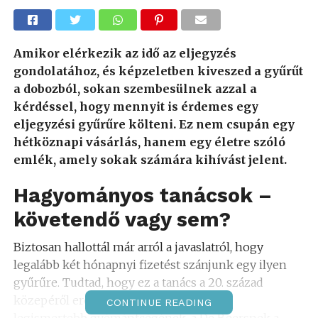
Amikor elérkezik az idő az eljegyzés
gondolatához, és képzeletben kiveszed a gyűrűt
a dobozból, sokan szembesülnek azzal a
kérdéssel, hogy mennyit is érdemes egy
eljegyzési gyűrűre költeni. Ez nem csupán egy
hétköznapi vásárlás, hanem egy életre szóló
emlék, amely sokak számára kihívást jelent.
Hagyományos tanácsok –
követendő vagy sem?
Biztosan hallottál már arról a javaslatról, hogy
legalább két hónapnyi fizetést szánjunk egy ilyen
gyűrűre. Tudtad, hogy ez a tanács a 20. század
közepéről ered? Eredetileg a világ egyik
CONTINUE READING
legismertebb gyémántcégének, a De Beersnek a