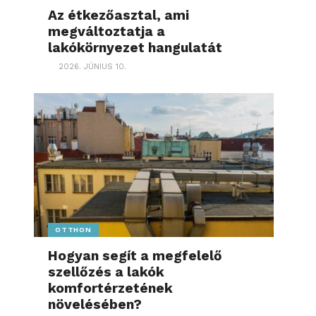
Az étkezőasztal, ami
megváltoztatja a
lakókörnyezet hangulatát
2026. JÚNIUS 10.
OTTHON
Hogyan segít a megfelelő
szellőzés a lakók
komfortérzetének
növelésében?