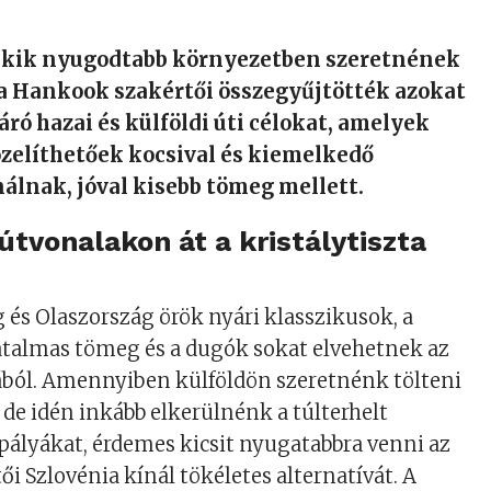
akik nyugodtabb környezetben szeretnének
 a Hankook szakértői összegyűjtötték azokat
áró hazai és külföldi úti célokat, amelyek
elíthetőek kocsival és kiemelkedő
álnak, jóval kisebb tömeg mellett.
tvonalakon át a kristálytiszta
 és Olaszország örök nyári klasszikusok, a
atalmas tömeg és a dugók sokat elvehetnek az
ából. Amennyiben külföldön szeretnénk tölteni
de idén inkább elkerülnénk a túlterhelt
ályákat, érdemes kicsit nyugatabbra venni az
stői Szlovénia kínál tökéletes alternatívát. A