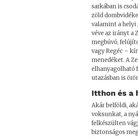
sarkában is cso
zöld dombvidéke
valamint a helyi
véve az irányt a
megbúvó, felújít
vagy Regéc – kín
menedéket. A Ze
elhanyagolható f
utazásban is örö
Itthon és a 
Akár belföldi, ak
voksunkat, a ny
felkészülten vág
biztonságos megé