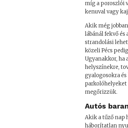
míg a poroszlói 
kenuval vagy kaj
Akik még jobban
lábánál fekvő és
strandolási lehe
közeli Pécs pedi
Ugyanakkor, ha a
helyszínekre, to
gyalogosokra és 
parkolóhelyeket
megőrizzük.
Autós baran
Akik a tűző nap h
háborítatlan ny