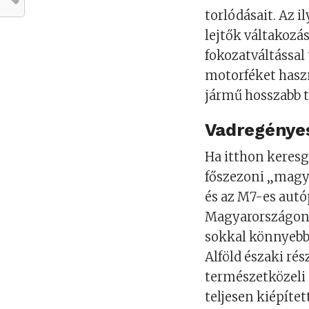
torlódásait. Az 
lejtők váltakozá
fokozatváltással
motorféket haszn
jármű hosszabb 
Vadregényes
Ha itthon keresg
főszezoni „magya
és az M7-es autó
Magyarországon i
sokkal könnyebb
Alföld északi rés
természetközeli 
teljesen kiépítet