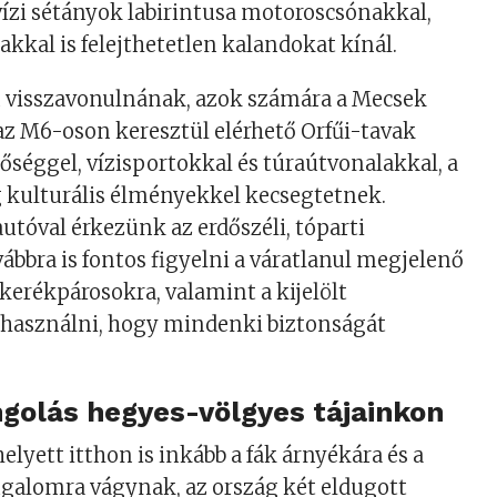
vízi sétányok labirintusa motoroscsónakkal,
akkal is felejthetetlen kalandokat kínál.
 visszavonulnának, azok számára a Mecsek
 az M6-oson keresztül elérhető Orfűi-tavak
tőséggel, vízisportokkal és túraútvonalakkal, a
g kulturális élményekkel kecsegtetnek.
utóval érkezünk az erdőszéli, tóparti
vábbra is fontos figyelni a váratlanul megjelenő
kerékpárosokra, valamint a kijelölt
 használni, hogy mindenki biztonságát
golás hegyes-völgyes tájainkon
elyett itthon is inkább a fák árnyékára és a
ugalomra vágynak, az ország két eldugott