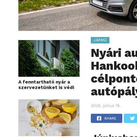
JÁRMŰ
Nyári a
Hankook
célpont
A fenntartható nyár a
autópál
szervezetünket is védi
2026. június 19.
SHARE