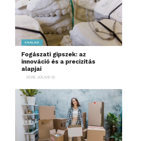
CSALÁD
Fogászati gipszek: az
innováció és a precizitás
alapjai
2026. JÚLIUS 12.