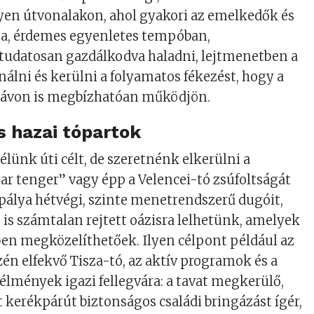
ilyen útvonalakon, ahol gyakori az emelkedők és
sa, érdemes egyenletes tempóban,
 tudatosan gazdálkodva haladni, lejtmenetben a
álni és kerülni a folyamatos fékezést, hogy a
távon is megbízhatóan működjön.
 hazai tópartok
élünk úti célt, de szeretnénk elkerülni a
r tenger” vagy épp a Velencei-tó zsúfoltságát
pálya hétvégi, szinte menetrendszerű dugóit,
s számtalan rejtett oázisra lelhetünk, amelyek
en megközelíthetőek. Ilyen célpont például az
zén elfekvő Tisza-tó, az aktív programok és a
élmények igazi fellegvára: a tavat megkerülő,
t kerékpárút biztonságos családi bringázást ígér,