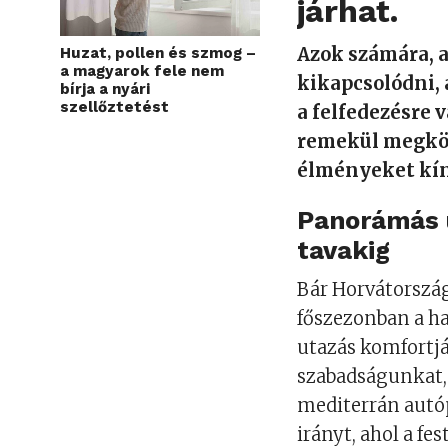
járhat.
Azok számára, 
Huzat, pollen és szmog –
a magyarok fele nem
kikapcsolódni,
bírja a nyári
szellőztetést
a felfedezésre v
remekül megköz
élményeket kín
Panorámás ú
tavakig
Bár Horvátország
főszezonban a h
utazás komfortj
szabadságunkat, 
mediterrán autóp
irányt, ahol a fe