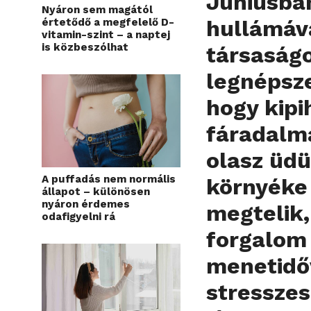
Júniusban
Nyáron sem magától
hullámáva
értetődő a megfelelő D-
vitamin-szint – a naptej
is közbeszólhat
társaságo
legnépsze
hogy kipi
fáradalma
olasz üdü
A puffadás nem normális
környéke 
állapot – különösen
nyáron érdemes
megtelik
odafigyelni rá
forgalom
menetidőv
stresszes