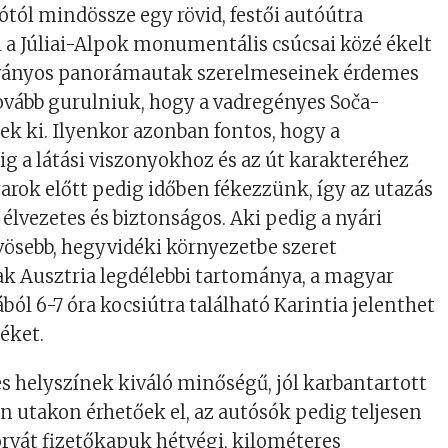
ótól mindössze egy rövid, festői autóútra
l a Júliai-Alpok monumentális csúcsai közé ékelt
átványos panorámautak szerelmeseinek érdemes
ovább gurulniuk, hogy a vadregényes Soča-
k ki. Ilyenkor azonban fontos, hogy a
g a látási viszonyokhoz és az út karakteréhez
yarok előtt pedig időben fékezzünk, így az utazás
élvezetes és biztonságos. Aki pedig a nyári
vösebb, hegyvidéki környezetbe szeret
k Ausztria legdélebbi tartománya, a magyar
ból 6-7 óra kocsiútra található Karintia jelenthet
éket.
s helyszínek kiváló minőségű, jól karbantartott
én utakon érhetőek el, az autósók pedig teljesen
orvát fizetőkapuk hétvégi, kilométeres