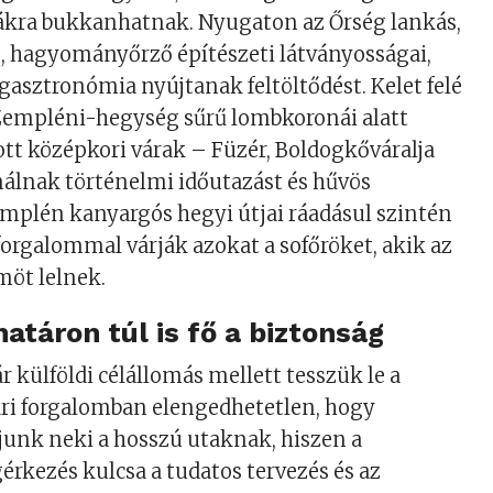
dákra bukkanhatnak. Nyugaton az Őrség lankás,
, hagyományőrző építészeti látványosságai,
 gasztronómia nyújtanak feltöltődést. Kelet felé
 Zempléni-hegység sűrű lombkoronái alatt
ott középkori várak – Füzér, Boldogkőváralja
álnak történelmi időutazást és hűvös
mplén kanyargós hegyi útjai ráadásul szintén
orgalommal várják azokat a sofőröket, akik az
möt lelnek.
határon túl is fő a biztonság
ár külföldi célállomás mellett tesszük le a
ári forgalomban elengedhetetlen, hogy
junk neki a hosszú utaknak, hiszen a
rkezés kulcsa a tudatos tervezés és az