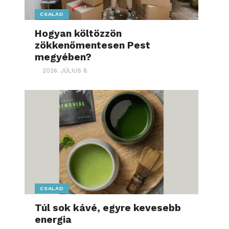
CSALÁD
Hogyan költözzön
zökkenőmentesen Pest
megyében?
2026. JÚLIUS 8.
CSALÁD
Túl sok kávé, egyre kevesebb
energia