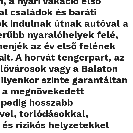
, a nyári vakáció első
l családok és baráti
k indulnak útnak autóval a
rűbb nyaralóhelyek felé,
henjék az év első felének
it. A horvát tengerpart, az
lővárosok vagy a Balaton
ilyenkor szinte garantáltan
, a megnövekedett
 pedig hosszabb
el, torlódásokkal,
 és rizikós helyzetekkel