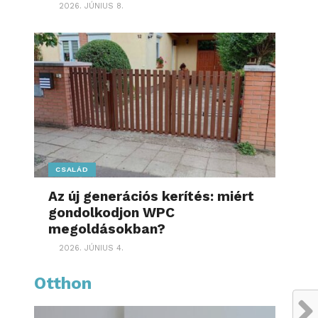
2026. JÚNIUS 8.
CSALÁD
Az új generációs kerítés: miért
gondolkodjon WPC
megoldásokban?
2026. JÚNIUS 4.
Otthon