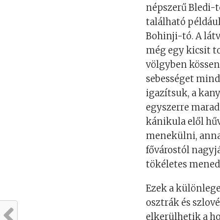
népszerű Bledi-t
található példáu
Bohinji-tó. A l
még egy kicsit t
völgyben kössene
sebességet mindi
igazítsuk, a kan
egyszerre marad 
kánikula elől hű
menekülni, anna
fővárostól nagyjá
tökéletes mened
Ezek a különlege
osztrák és szlov
elkerülhetik a h