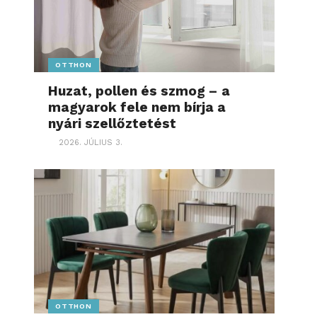
OTTHON
Huzat, pollen és szmog – a
magyarok fele nem bírja a
nyári szellőztetést
2026. JÚLIUS 3.
OTTHON