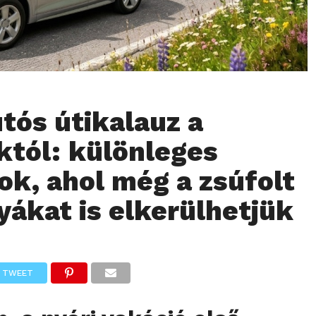
utós útikalauz a
tól: különleges
ok, ahol még a zsúfolt
yákat is elkerülhetjük
TWEET