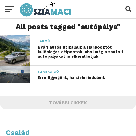
All posts tagged "autópálya"
JÁRMŰ
Nyári autós útikalauz a Hankooktól:
különleges célpontok, ahol még a zsúfolt
autópályákat is elkerülhetjük
SZABADIDŐ
Erre figyeljünk, ha síelni indulunk
TOVÁBBI CIKKEK
Család