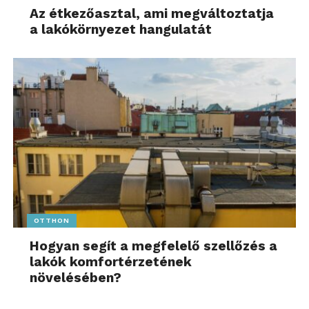
Az étkezőasztal, ami megváltoztatja
a lakókörnyezet hangulatát
OTTHON
Hogyan segít a megfelelő szellőzés a
lakók komfortérzetének
növelésében?