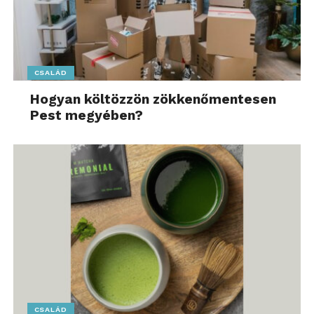
CSALÁD
Hogyan költözzön zökkenőmentesen
Pest megyében?
CSALÁD