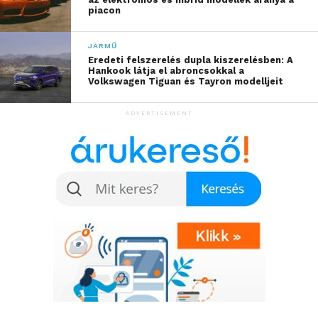
is stabilitást biztosít. A
piacon
megfelelő abroncs
JÁRMŰ
kiválasztása tehát nem
Eredeti felszerelés dupla kiszerelésben: A
Hankook látja el abroncsokkal a
költségkérdés, hanem a
Volkswagen Tiguan és Tayron modelljeit
felelős gondoskodás
ADVERTISEMENT
alapköve”
– hangsúlyozta Tomin István, a Hankook Tire
Budapest Kft. műszaki vevőszolgálatának vezetője.
Határokon átívelő biztonság