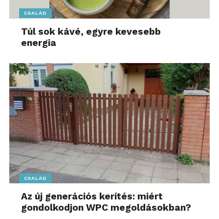
CSALÁD
Túl sok kávé, egyre kevesebb
energia
CSALÁD
Az új generációs kerítés: miért
gondolkodjon WPC megoldásokban?