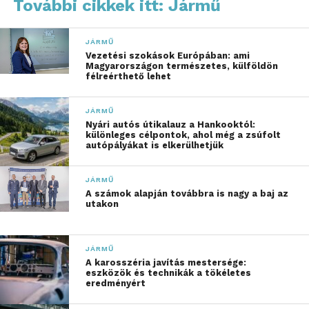
abroncs?
További cikkek itt: Jármű
A jelenlegi, szeszélyes időjárás az egyik
JÁRMŰ
legveszélyesebb kombinációt hozhatja el az autósok
Vezetési szokások Európában: ami
számára. Míg a városi környezetben vizesnek tűnhet
Magyarországon természetes, külföldön
félreérthető lehet
az aszfalt, a lakott területet elhagyva, különösen
erdősávokban, hidakon vagy felüljárókon a
JÁRMŰ
hőmérséklet pillanatok alatt fagypont alá zuhanhat.
Nyári autós útikalauz a Hankooktól:
Ilyenkor alakul ki a hírhedt „fekete jég”, amely
különleges célpontok, ahol még a zsúfolt
autópályákat is elkerülhetjük
láthatatlanul teszi korcsolyapályává az utat.
JÁRMŰ
„Gyakori tévhit, hogy a
A számok alapján továbbra is nagy a baj az
utakon
téli abroncsok
létjogosultsága kizárólag
JÁRMŰ
a havazáshoz kötődik. A
A karosszéria javítás mestersége:
eszközök és technikák a tökéletes
valóságban viszont a
eredményért
biztonság valódi