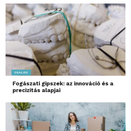
továbbhaladás megtiltását is eredményezheti.
A sofőr állapota ugyanolyan
fontos, mint az autóé
Az év végi hajtás, a bevásárlási láz és a családi
logisztika miatt sokan fáradtan, feszülten ülnek
volán mögé. A reakcióidő fáradtság esetén annyire
megnőhet, hogy az már az ittas vezetés hatásaival
vetekszik.
CSALÁD
Tervezzünk ráhagyással! A téli
Fogászati gipszek: az innováció és a
útviszonyok között a menetidő
precizitás alapjai
megnőhet, ezért induljunk el hamarabb,
hogy ne kelljen sietni.
Zéró tolerancia másnap is: Az ünnepi
koccintások után nem elég aludni
egyet. A szervezetnek hosszú órákra,