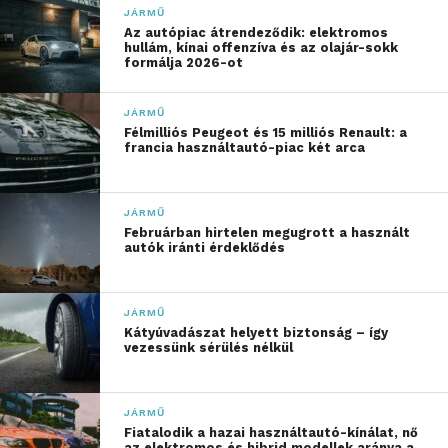
JÁRMŰ
választóvonala a
Az autópiac átrendeződik: elektromos
hullám, kínai offenzíva és az olajár-sokk
hőmérséklet, ugyanis 7
formálja 2026-ot
Celsius-fok alatt a nyári
JÁRMŰ
gumik anyaga rideggé
Félmilliós Peugeot és 15 milliós Renault: a
francia használtautó-piac két arca
válik, elveszíti tapadását,
ami kritikus méterekkel
JÁRMŰ
növelheti meg a fékutat.
Februárban hirtelen megugrott a használt
autók iránti érdeklődés
Ezzel szemben a korszerű
téli abroncsok speciális
JÁRMŰ
összetétele hidegben is
Kátyúvadászat helyett biztonság – így
vezessünk sérülés nélkül
megőrzi rugalmasságát,
profilkialakításuk pedig a
JÁRMŰ
deres, csúszós aszfalton
Fiatalodik a hazai használtautó-kínálat, nő
az elektromos és hibrid modellek aránya a