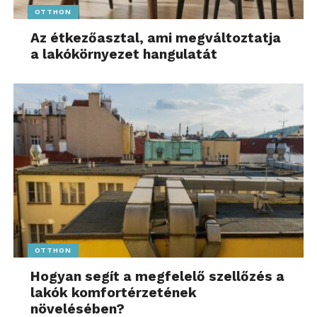
OTTHON
Az étkezőasztal, ami megváltoztatja
a lakókörnyezet hangulatát
OTTHON
Hogyan segít a megfelelő szellőzés a
lakók komfortérzetének
növelésében?