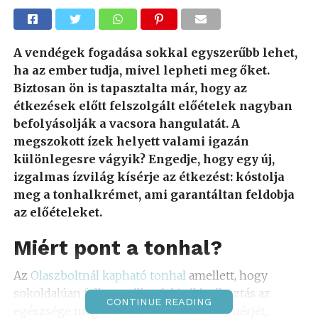
A vendégek fogadása sokkal egyszerűbb lehet,
ha az ember tudja, mivel lepheti meg őket.
Biztosan ön is tapasztalta már, hogy az
étkezések előtt felszolgált előételek nagyban
befolyásolják a vacsora hangulatát. A
megszokott ízek helyett valami igazán
különlegesre vágyik? Engedje, hogy egy új,
izgalmas ízvilág kísérje az étkezést: kóstolja
meg a tonhalkrémet, ami garantáltan feldobja
az előételeket.
Miért pont a tonhal?
Az
Olaszboltnál kapható tonhal
amellett, hogy
sokoldalúan felhasználható, kiváló választás az
CONTINUE READING
egészsége megőrzésére is. Tartalmaz fehérjét,