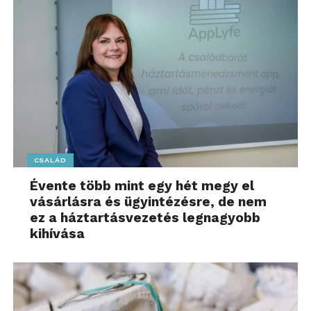
CSALÁD
Évente több mint egy hét megy el
vásárlásra és ügyintézésre, de nem
ez a háztartásvezetés legnagyobb
kihívása