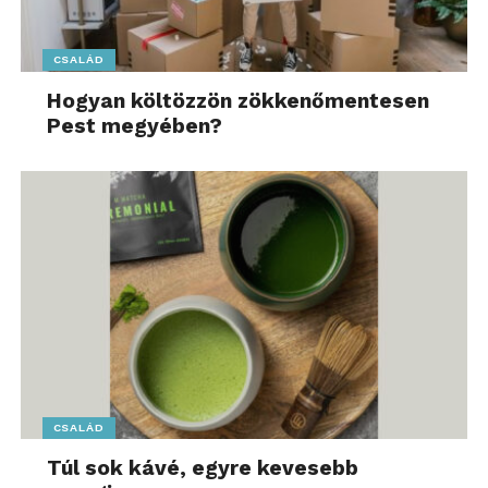
CSALÁD
Hogyan költözzön zökkenőmentesen
Pest megyében?
CSALÁD
Túl sok kávé, egyre kevesebb