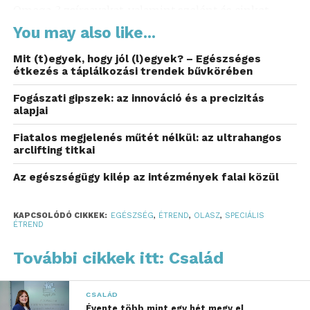
Omega-3 zsírsavakat, valamint szelént és cinket.
Ezek a tápanyagok nem csak ízletesé, de hasznossá
You may also like...
is teszik az ételt. Fogyasztása könnyen beilleszthető
Mit (t)egyek, hogy jól (l)egyek? – Egészséges
bármilyen étrendbe, legyen az diéta vagy akár egy
étkezés a táplálkozási trendek bűvkörében
különleges vendégvárás menüje.
Fogászati gipszek: az innováció és a precizitás
Olívabogyó és tonhalkrém:
alapjai
egy különleges páros
Fiatalos megjelenés műtét nélkül: az ultrahangos
arclifting titkai
Egy igazán jó előétel elkészítéséhez nem mindig a
Az egészségügy kilép az intézmények falai közül
mennyiség, hanem az ízek harmóniája a kulcs.
Olykor nagy meglepetést tud okozni, hogy az
olívabogyó és a tonhalkrém milyen tökéletesen
KAPCSOLÓDÓ CIKKEK:
EGÉSZSÉG
,
ÉTREND
,
OLASZ
,
SPECIÁLIS
ÉTREND
egészítik ki egymást. Az olívabogyó gazdag
antioxidánsokban és egészséges zsírokban, így
További cikkek itt: Család
nemcsak ízesebb, hanem táplálóbb fogásokat is
kínál a tonhalkrémmel kombinálva. Ha kedve támad
CSALÁD
kísérletezni, számos különböző ízesítést találhat az
Évente több mint egy hét megy el