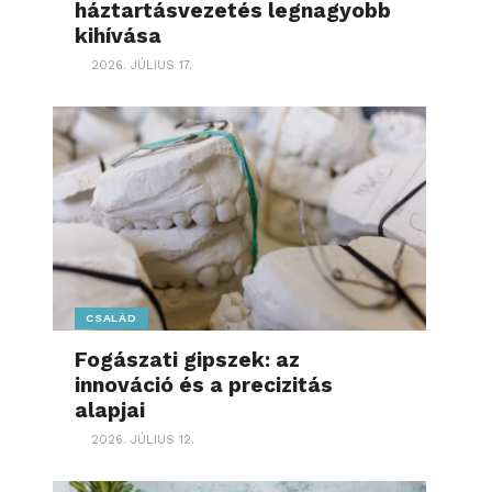
háztartásvezetés legnagyobb
kihívása
2026. JÚLIUS 17.
CSALÁD
Fogászati gipszek: az
innováció és a precizitás
alapjai
2026. JÚLIUS 12.