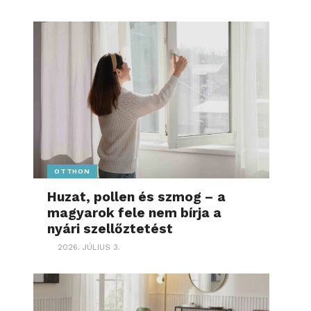
OTTHON
Huzat, pollen és szmog – a
magyarok fele nem bírja a
nyári szellőztetést
2026. JÚLIUS 3.