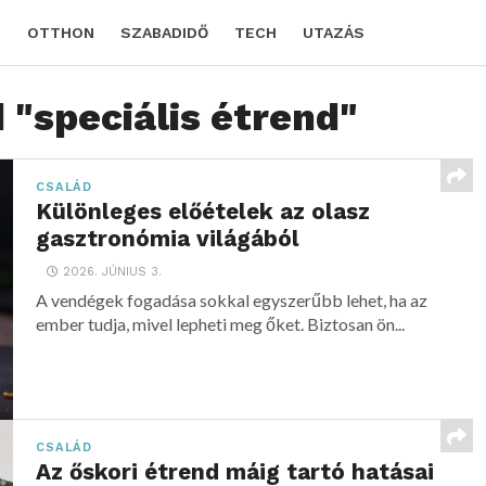
D
OTTHON
SZABADIDŐ
TECH
UTAZÁS
 "speciális étrend"
CSALÁD
Különleges előételek az olasz
gasztronómia világából
2026. JÚNIUS 3.
A vendégek fogadása sokkal egyszerűbb lehet, ha az
ember tudja, mivel lepheti meg őket. Biztosan ön...
CSALÁD
Az őskori étrend máig tartó hatásai