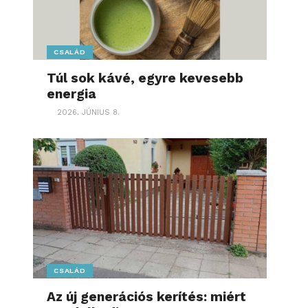
CSALÁD
Túl sok kávé, egyre kevesebb
energia
2026. JÚNIUS 8.
CSALÁD
Az új generációs kerítés: miért