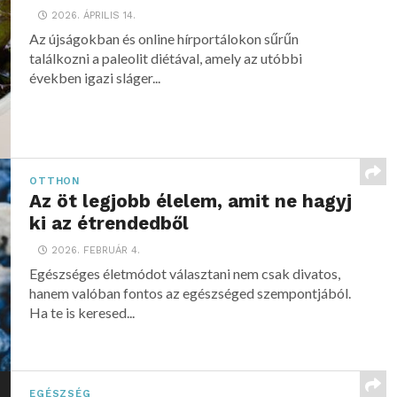
2026. ÁPRILIS 14.
Az újságokban és online hírportálokon sűrűn
találkozni a paleolit diétával, amely az utóbbi
években igazi sláger...
OTTHON
Az öt legjobb élelem, amit ne hagyj
ki az étrendedből
2026. FEBRUÁR 4.
Egészséges életmódot választani nem csak divatos,
hanem valóban fontos az egészséged szempontjából.
Ha te is keresed...
EGÉSZSÉG