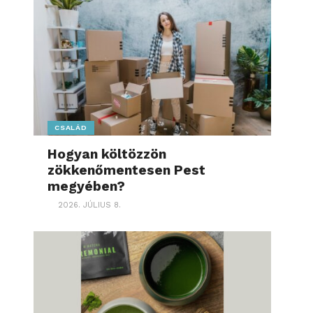
CSALÁD
Hogyan költözzön
zökkenőmentesen Pest
megyében?
2026. JÚLIUS 8.