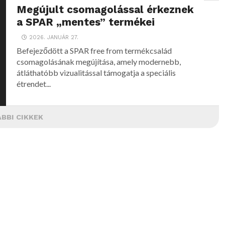
Megújult csomagolással érkeznek
a SPAR „mentes” termékei
2026. JANUÁR 27.
Befejeződött a SPAR free from termékcsalád
csomagolásának megújítása, amely modernebb,
átláthatóbb vizualitással támogatja a speciális
étrendet...
BBI CIKKEK