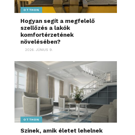
OTTHON
Hogyan segít a megfelelő
szellőzés a lakók
komfortérzetének
növelésében?
2026. JÚNIUS 9.
OTTHON
Színek, amik életet lehelnek