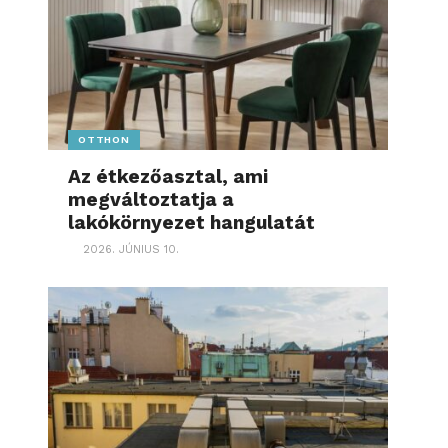
OTTHON
Az étkezőasztal, ami
megváltoztatja a
lakókörnyezet hangulatát
2026. JÚNIUS 10.