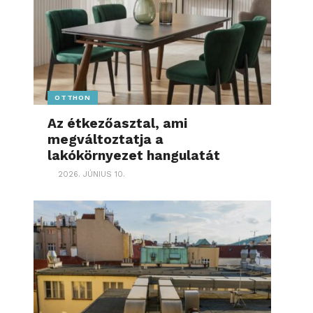
OTTHON
Az étkezőasztal, ami
megváltoztatja a
lakókörnyezet hangulatát
2026. JÚNIUS 10.