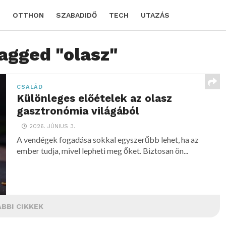
D
OTTHON
SZABADIDŐ
TECH
UTAZÁS
tagged "olasz"
CSALÁD
Különleges előételek az olasz
gasztronómia világából
2026. JÚNIUS 3.
A vendégek fogadása sokkal egyszerűbb lehet, ha az
ember tudja, mivel lepheti meg őket. Biztosan ön...
BBI CIKKEK