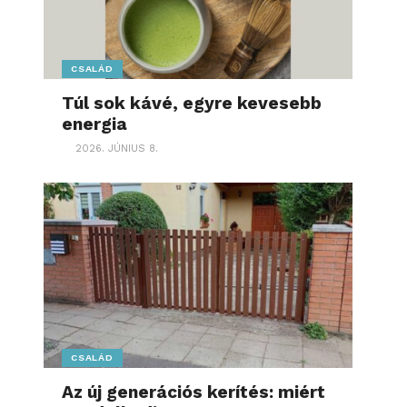
CSALÁD
Túl sok kávé, egyre kevesebb
energia
2026. JÚNIUS 8.
CSALÁD
Az új generációs kerítés: miért