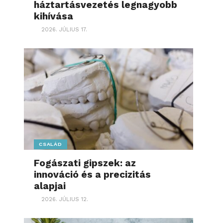
háztartásvezetés legnagyobb
kihívása
2026. JÚLIUS 17.
CSALÁD
Fogászati gipszek: az
innováció és a precizitás
alapjai
2026. JÚLIUS 12.