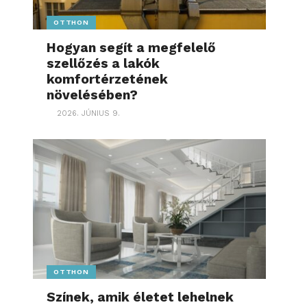
OTTHON
Hogyan segít a megfelelő
szellőzés a lakók
komfortérzetének
növelésében?
2026. JÚNIUS 9.
OTTHON
Színek, amik életet lehelnek