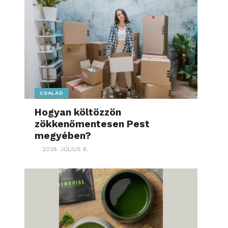
CSALÁD
Hogyan költözzön
zökkenőmentesen Pest
megyében?
2026. JÚLIUS 8.