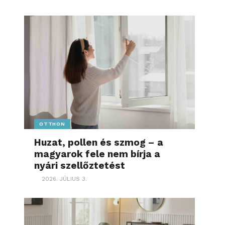
OTTHON
Huzat, pollen és szmog – a
magyarok fele nem bírja a
nyári szellőztetést
2026. JÚLIUS 3.