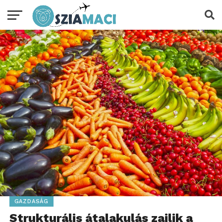
GAZDASÁG
Strukturális átalakulás zajlik a