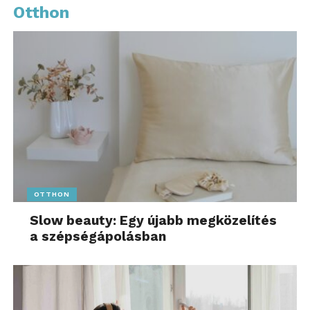
Otthon
kényelmes és egyszerű
választást jelent. Az
átállás ott működik, ahol
a fogyasztó a megszokott
rutinjában, plusz
szervezés és jelentős
árkülönbség nélkül tud jó
döntést hozni”
OTTHON
Slow beauty: Egy újabb megközelítés
– mutatott rá Molnár Léna, a PwC Magyarország
a szépségápolásban
szakértője.
Egyenlőtlen viszonyok: a
termelők szerepe