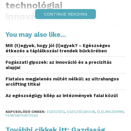
technológiai
innovációkból és az
CONTINUE READING
egészségtudatos vásárlói
You may also like...
elvárásokból fakad.
Mit (t)egyek, hogy jól (l)egyek? – Egészséges
A PwC Strategy& legújabb
Future of Food 2.0
étkezés a táplálkozási trendek bűvkörében
című tanulmánya szerint ez a lendület a
Fogászati gipszek: az innováció és a precizitás
termesztéstől a kereskedelemig minden
alapjai
szereplőnek új irányokat jelöl ki. Stabil
Fiatalos megjelenés műtét nélkül: az ultrahangos
gazdasági feltételek és célzott támogatás
arclifting titkai
nélkül viszont nehezen ugorják meg az átállást
a
klíma- és költségkockázatoknak leginkább
Az egészségügy kilép az intézmények falai közül
kitett mezőgazdasági termelők.
KAPCSOLÓDÓ CIKKEK:
EGÉSZSÉG
,
EGÉSZSÉGBOOM
,
ÉLELMISZERIPAR
,
A modern élelmiszergazdaság eddigi legmélyebb
FENNTARTHATÓSÁG
szerkezetváltása zajlik. 2035-re az
További cikkek itt: Gazdaság
élelmiszer‑fogyasztás, a termesztés és az értékesítés