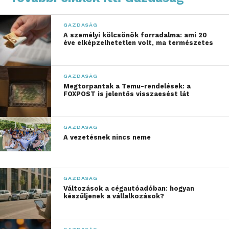
alapvető változásai mintegy 3,1 billió dolláros piacot
hoznak létre az iparágnál négyszer gyorsabban
GAZDASÁG
növekvő innovatív területeken.
A személyi kölcsönök forradalma: ami 20
éve elképzelhetetlen volt, ma természetes
A PwC globális stratégiai tanácsadó üzletágának
(Strategy&) legfrissebb riportja szerint az átalakulást
három meghatározó trend vezérli:
GAZDASÁG
Megtorpantak a Temu-rendelések: a
FOXPOST is jelentős visszaesést lát
az egészségközpontú életmód
erősödése,
GAZDASÁG
a gyors és kényelmi élelmiszer‑ellátás
A vezetésnek nincs neme
iránti igény, valamint
a klímakockázatok növekedése –
mindezeket pedig a technológiai és
GAZDASÁG
mesterségesintelligencia‑alapú
Változások a cégautóadóban: hogyan
készüljenek a vállalkozások?
innovációk tovább gyorsítják.
Ezek a trendek teljesen átformálják annak módját,