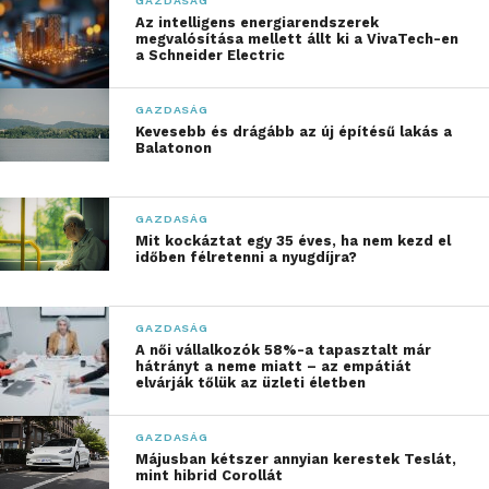
GAZDASÁG
ahogyan az élelmiszert ma előállítják és értékesítik.
Az intelligens energiarendszerek
Az alternatív fehérjéktől és fenntartható
megvalósítása mellett állt ki a VivaTech-en
a Schneider Electric
csomagolástól egészen az MI‑alapú
bevásárlóasszisztensekig új megoldások jelennek
GAZDASÁG
meg, és ennek a növekedésnek közel 90%-át
Kevesebb és drágább az új építésű lakás a
szerkezeti átalakulások generálják; például a
Balatonon
szűkösen rendelkezésre álló nyersanyagok
hulladékalapú helyettesítése vagy a hagyományos
GAZDASÁG
fehérjék alternatív fehérjékkel való kiváltása.
Mit kockáztat egy 35 éves, ha nem kezd el
időben félretenni a nyugdíjra?
Egészségboom: új fogyasztói
logika, új piaci nyertesek
GAZDASÁG
A tanulmány előrejelzése szerint 2035-re ez a
A női vállalkozók 58%-a tapasztalt már
hátrányt a neme miatt – az empátiát
globális potenciál a teljes értékláncon végig
elvárják tőlük az üzleti életben
megjelenik: az élelmiszer‑termesztésben 400
milliárd dollár, a gyártásban 680 milliárd dollár, a
GAZDASÁG
fogyasztói szegmensben pedig 2 060 milliárd dollár
Májusban kétszer annyian kerestek Teslát,
mint hibrid Corollát
növekedés várható.