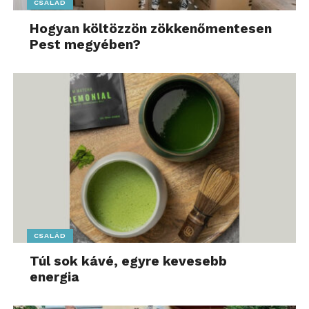
CSALÁD
Hogyan költözzön zökkenőmentesen
Pest megyében?
CSALÁD
Túl sok kávé, egyre kevesebb
energia