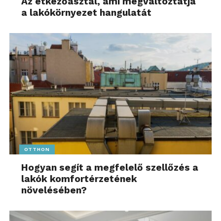
Az étkezőasztal, ami megváltoztatja
a lakókörnyezet hangulatát
OTTHON
Hogyan segít a megfelelő szellőzés a
lakók komfortérzetének
növelésében?