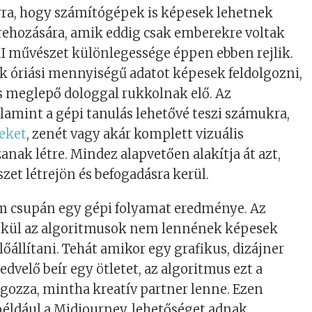
rra, hogy számítógépek is képesek lehetnek
rehozására, amik eddig csak emberekre voltak
I művészet különlegessége éppen ebben rejlik.
k óriási mennyiségű adatot képesek feldolgozni,
s meglepő dologgal rukkolnak elő. Az
lamint a gépi tanulás lehetővé teszi számukra,
eket
, zenét vagy akár komplett vizuális
anak létre. Mindez alapvetően alakítja át azt,
et létrejön és befogadásra kerül.
em csupán egy gépi folyamat eredménye. Az
lkül az algoritmusok nem lennének képesek
őállítani. Tehát amikor egy grafikus, dizájner
velő beír egy ötletet, az algoritmus ezt a
gozza, mintha kreatív partner lenne. Ezen
éldául a Midjourney, lehetőséget adnak