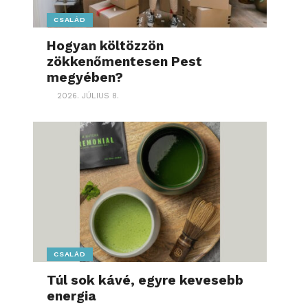
CSALÁD
Hogyan költözzön
zökkenőmentesen Pest
megyében?
2026. JÚLIUS 8.
CSALÁD
Túl sok kávé, egyre kevesebb
energia