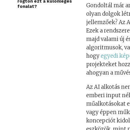
rögtön ezt a különleges
Gondoltál már a
fonalat?
olyan dolgok lét
jellemzőek? Az A
Ezek a rendszere
majd valami új é
algoritmusok, va
hogy
egyedi kép
projekteket hozz
ahogyan a művész
Az AI alkotás n
emberi input né
műalkotásokat el
vagy éppen műked
koncepciót kidol
eszközök, mint p