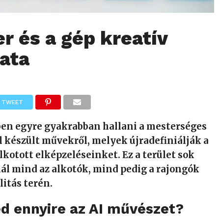
r és a gép kreatív
ata
TWEET
ben egyre gyakrabban hallani a mesterséges
l készült művekről, melyek újradefiniálják a
alkotott elképzeléseinket. Ez a terület sok
ál mind az alkotók, mind pedig a rajongók
litás terén.
ed ennyire az AI művészet?