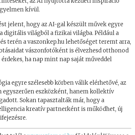
intéseket, az AI nyújtotta kezdeti inspiráció
gyelmen kívül.
ést jelent, hogy az AI-gal készült művek egyre
 digitális világból a fizikai világba. Például a
s terén a vaszonkep.hu lehetőséget teremt arra,
kotásaidat vászonfotóként is élvezhesd otthonod
 érdekes, ha nap mint nap saját műveddel
gia egyre szélesebb körben válik elérhetővé, az
 egyszerűen eszközként, hanem kollektív
adott. Sokan tapasztalták már, hogy a
lligencia kreatív partnerként is működhet, új
ifejezésre.