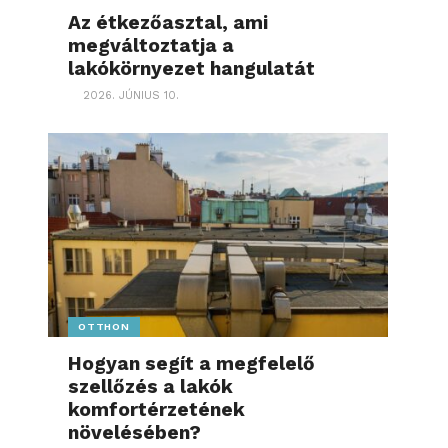
Az étkezőasztal, ami
megváltoztatja a
lakókörnyezet hangulatát
2026. JÚNIUS 10.
OTTHON
Hogyan segít a megfelelő
szellőzés a lakók
komfortérzetének
növelésében?