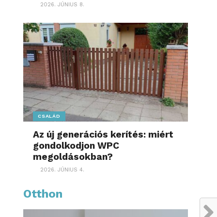
2026. JÚNIUS 8.
CSALÁD
Az új generációs kerítés: miért
gondolkodjon WPC
megoldásokban?
2026. JÚNIUS 4.
Otthon