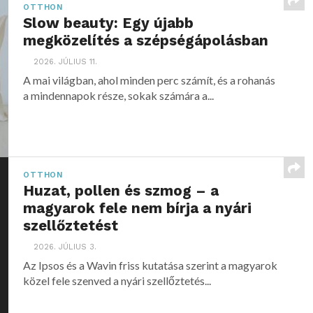
OTTHON
Slow beauty: Egy újabb
megközelítés a szépségápolásban
2026. JÚLIUS 11.
A mai világban, ahol minden perc számít, és a rohanás
a mindennapok része, sokak számára a...
OTTHON
Huzat, pollen és szmog – a
magyarok fele nem bírja a nyári
szellőztetést
2026. JÚLIUS 3.
Az Ipsos és a Wavin friss kutatása szerint a magyarok
közel fele szenved a nyári szellőztetés...