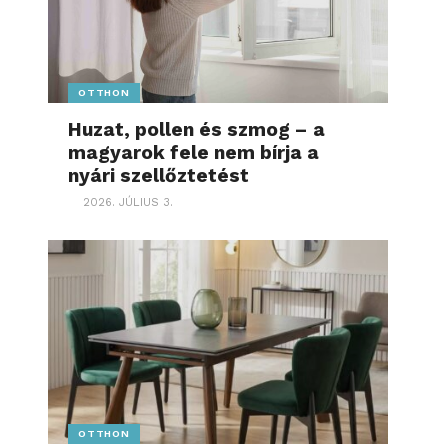
OTTHON
Huzat, pollen és szmog – a
magyarok fele nem bírja a
nyári szellőztetést
2026. JÚLIUS 3.
OTTHON