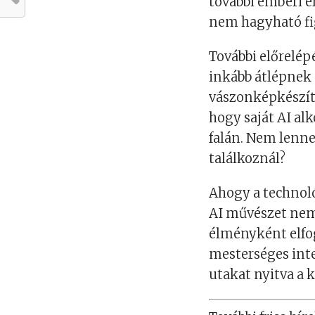
további emberi ér
nem hagyható fi
További előrelép
inkább átlépnek a
vászonképkészíté
hogy saját AI al
falán. Nem lenne
találkoznál?
Ahogy a technoló
AI művészet nem
élményként elfog
mesterséges inte
utakat nyitva a k