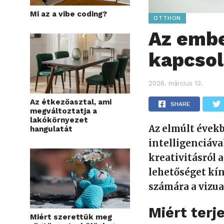
Mi az a vibe coding?
OTTHON
Az embe
kapcsol
2026. március 13.
Az étkezőasztal, ami
SHARE
megváltoztatja a
lakókörnyezet
Az elmúlt évek
hangulatát
intelligenciáva
kreativitásról 
lehetőséget kín
számára a vizua
Miért terj
Miért szerettük meg