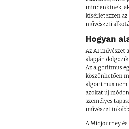
mindenkinek, ak
kísérletezzen az
művészeti alkot
Hogyan ala
Az AI művészet a
alapján dolgozik,
Az algoritmus e
köszönhetően me
algoritmus nem 
azokat új módon
személyes tapasz
művészet inkább 
A Midjourney és