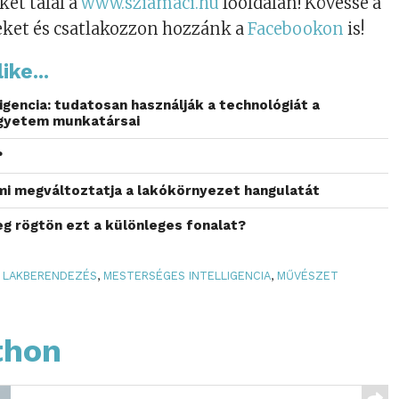
ket talál a
www.sziamaci.hu
főoldalán! Kövesse a
eket és csatlakozzon hozzánk a
Facebookon
is!
ike...
igencia: tudatosan használják a technológiát a
Egyetem munkatársai
?
mi megváltoztatja a lakókörnyezet hangulatát
g rögtön ezt a különleges fonalat?
LAKBERENDEZÉS
,
MESTERSÉGES INTELLIGENCIA
,
MŰVÉSZET
thon