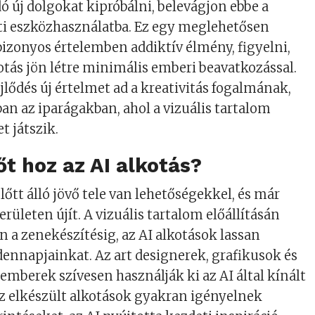
dó új dolgokat kipróbálni, belevágjon ebbe a
ti eszközhasználatba. Ez egy meglehetősen
bizonyos értelemben addiktív élmény, figyelni,
tás jön létre minimális emberi beavatkozással.
jlődés új értelmet ad a kreativitás fogalmának,
n az iparágakban, ahol a vizuális tartalom
t játszik.
őt hoz az AI alkotás?
őtt álló jövő tele van lehetőségekkel, és már
rületen újít. A vizuális tartalom előállításán
n a zenekészítésig, az AI alkotások lassan
nnapjainkat. Az art designerek, grafikusok és
emberek szívesen használják ki az AI által kínált
az elkészült alkotások gyakran igényelnek