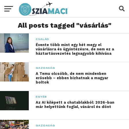
All posts tagged "vásárlás"
CSALÁD
Évente több mint egy hét megy el
vásárlásra és ügyintézésre, de nem ez a
háztartásvezetés legnagyobb kihívása
GAZDASÁG
A Temu olcsóbb, de nem mindenben
erősebb – ebben bízhatnak a magyar
boltok
EGYÉB
Az AI kilépett a chatablakból: 2026-ban
már helyettünk foglal, vásárol és dönt
GAZDASÁG