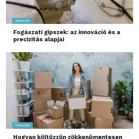
CSALÁD
Fogászati gipszek: az innováció és a
precizitás alapjai
CSALÁD
Hogyan költözzön zökkenőmentesen