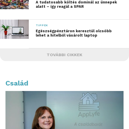
A tudatosabb költés dominál az ünnepek
alatt – így reagál a SPAR
TIPPEK
Egészségpénztáron keresztül olcsóbb
lehet a hitelből vásárolt laptop
TOVÁBBI CIKKEK
Család