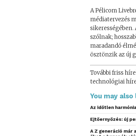
A Pélicom Livebr
médiatervezés m
sikerességében. 
szólnak; hosszab
maradandó élmén
ösztönzik az új 
További friss híre
technológiai hír
You may also l
Az időtlen harmóni
Ejtőernyőzés: új p
A Z generáció már a