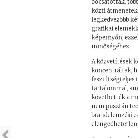
bocsátották, töb
közti átmenetek 
legkedvezőbb kép
grafikai elemekk
képernyőn, ezzel
minőségéhez.
A közvetítések k
koncentráltak, h
feszültségteljes 
tartalommal, am
követhették a mé
nem pusztán tech
brandelemzési es
elengedhetetlen 