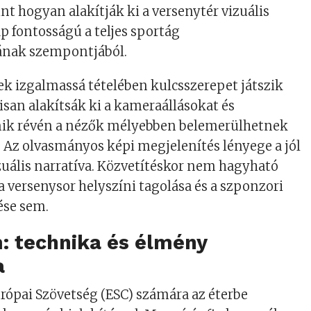
int hogyan alakítják ki a versenytér vizuális
ap fontosságú a teljes sportág
nak szempontjából.
ek izgalmassá tételében kulcsszerepet játszik
isan alakítsák ki a kameraállásokat és
mik révén a nézők mélyebben belemerülhetnek
 Az olvasmányos képi megjelenítés lényege a jól
uális narratíva. Közvetítéskor nem hagyható
a versenysor helyszíni tagolása és a szponzori
ése sem.
: technika és élmény
a
rópai Szövetség (ESC) számára az éterbe