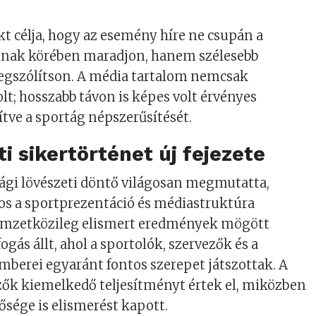
t célja, hogy az esemény híre ne csupán a
inak körében maradjon, hanem szélesebb
egszólítson. A média tartalom nemcsak
t; hosszabb távon is képes volt érvényes
ítve a sportág népszerűsítését.
i sikertörténet új fejezete
sági lövészeti döntő világosan megmutatta,
os a sportprezentáció és médiastruktúra
emzetközileg elismert eredmények mögött
ogás állt, ahol a sportolók, szervezők és a
mberei egyaránt fontos szerepet játszottak. A
ők kiemelkedő teljesítményt értek el, miközben
ősége is elismerést kapott.