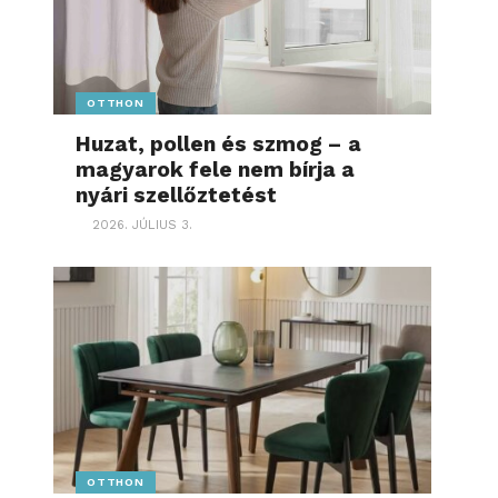
OTTHON
Huzat, pollen és szmog – a
magyarok fele nem bírja a
nyári szellőztetést
2026. JÚLIUS 3.
OTTHON