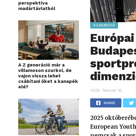
perspektíva
madártávlatból
SZABADIDŐ
Európai
Budapes
sportpr
A Z generáció már a
villamoson szurkol, de
dimenz
vajon vissza lehet
csábítani őket a kanapék
elé?
2026. február 16.
SHARE
2025 októberéb
European Youth
nemcsak a sport