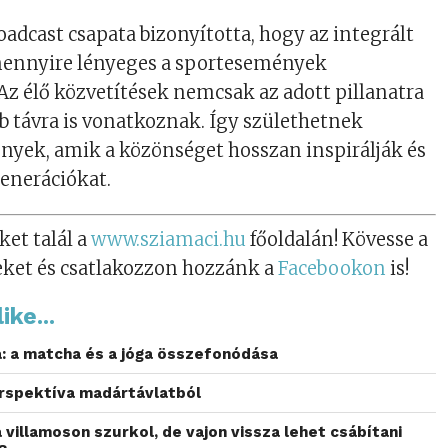
oadcast csapata bizonyította, hogy az integrált
ennyire lényeges a sportesemények
Az élő közvetítések nemcsak az adott pillanatra
b távra is vonatkoznak. Így születhetnek
yek, amik a közönséget hosszan inspirálják és
generációkat.
ket talál a
www.sziamaci.hu
főoldalán! Kövesse a
eket és csatlakozzon hozzánk a
Facebookon
is!
ike...
a: a matcha és a jóga összefonódása
erspektíva madártávlatból
 villamoson szurkol, de vajon vissza lehet csábítani