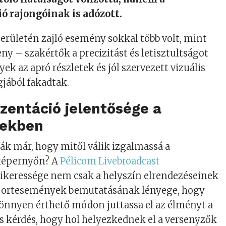
ó rajongóinak is adózott.
területén zajló esemény sokkal több volt, mint
ny – szakértők a precizitást és letisztultságot
ek az apró részletek és jól szervezett vizuális
jából fakadtak.
zentáció jelentősége a
sekben
ák már, hogy mitől válik izgalmassá a
 képernyőn? A
Pélicom Livebroadcast
ikeressége nem csak a helyszín elrendezéseinek
portesemények bemutatásának lényege, hogy
önnyen érthető módon juttassa el az élményt a
 kérdés, hogy hol helyezkednek el a versenyzők