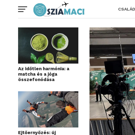
CSALÁ
Az időtlen harmónia: a
matcha és a jóga
összefonódása
Ejtőernyőzés: új