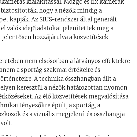
bkamerás kialakítással. Mozgó és fix kamerák
biztosították, hogy a nézők mindig a
et kapják. Az SIUS-rendszer által generált
el valós idejű adatokat jelenítettek meg a
 jelentősen hozzájárulva a közvetítések
eretében nem elsősorban a látványos effektekre
anem a sportág szakmai értékeire és
történeteire. A technika összhangban állt a
elyen keresztül a nézők határozottan nyomon
rkőzéseket. Az élő közvetítések megvalósítása
nikai tényezőkre épült; a sportág, a
zközök és a vizuális megjelenítés összhangja
volt.