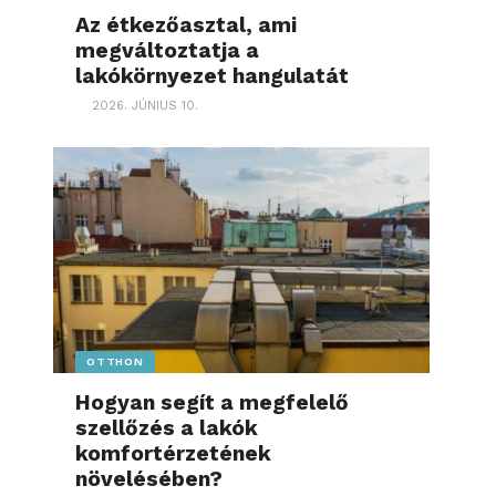
Az étkezőasztal, ami
megváltoztatja a
lakókörnyezet hangulatát
2026. JÚNIUS 10.
OTTHON
Hogyan segít a megfelelő
szellőzés a lakók
komfortérzetének
növelésében?