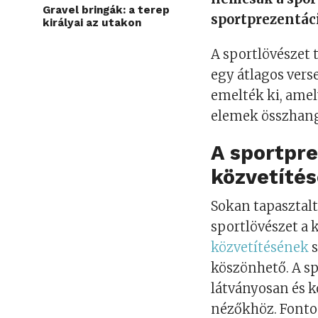
Gravel bringák: a terep
sportprezentáci
királyai az utakon
A sportlövészet 
egy átlagos verse
emelték ki, amely
elemek összhang
A sportpre
közvetíté
Sokan tapasztalt
sportlövészet a
közvetítésének
s
köszönhető. A s
látványosan és k
nézőkhöz. Fontos