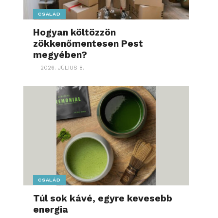
CSALÁD
Hogyan költözzön
zökkenőmentesen Pest
megyében?
2026. JÚLIUS 8.
CSALÁD
Túl sok kávé, egyre kevesebb
energia