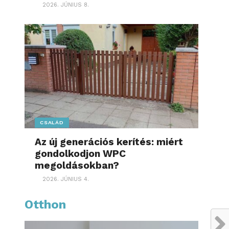
2026. JÚNIUS 8.
CSALÁD
Az új generációs kerítés: miért
gondolkodjon WPC
megoldásokban?
2026. JÚNIUS 4.
Otthon