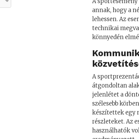
A sportesemény é
annak, hogy a n
lehessen. Az es
technikai megval
könnyedén elmél
Kommuniká
közvetíté
A sportprezentá
átgondoltan alak
jelenlétet a dönt
szélesebb körben
készítettek egy
részleteket. Az 
használhatók vol