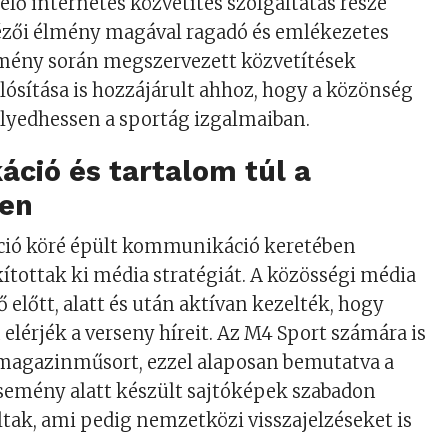
lő internetes közvetítés szolgáltatás része
ézői élmény magával ragadó és emlékezetes
emény során megszervezett közvetítések
ósítása is hozzájárult ahhoz, hogy a közönség
yedhessen a sportág izgalmaiban.
ció és tartalom túl a
sen
ció köré épült kommunikáció keretében
ítottak ki média stratégiát. A közösségi média
ő előtt, alatt és után aktívan kezelték, hogy
 elérjék a verseny híreit. Az M4 Sport számára is
 magazinműsort, ezzel alaposan bemutatva a
esemény alatt készült sajtóképek szabadon
tak, ami pedig nemzetközi visszajelzéseket is