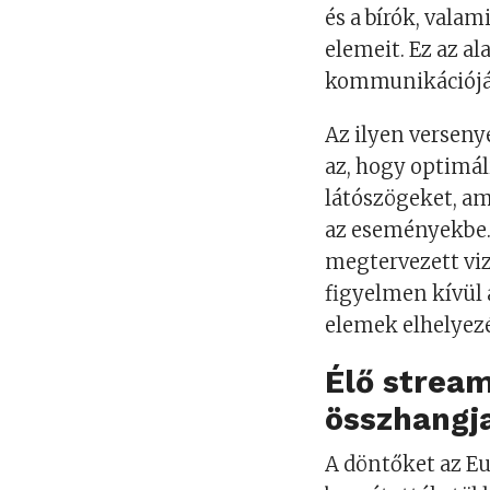
és a bírók, valam
elemeit. Ez az al
kommunikációjá
Az ilyen verseny
az, hogy optimál
látószögeket, a
az eseményekbe.
megtervezett viz
figyelmen kívül 
elemek elhelyez
Élő stream
összhangj
A döntőket az Eu