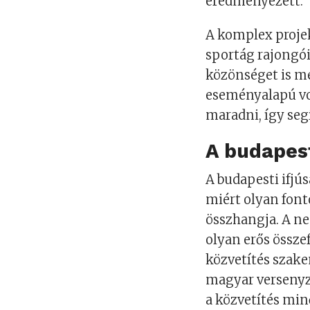
eredményezett.
A komplex projek
sportág rajongó
közönséget is m
eseményalapú vol
maradni, így seg
A budapest
A budapesti ifjú
miért olyan font
összhangja. A n
olyan erős összef
közvetítés szake
magyar versenyz
a közvetítés min