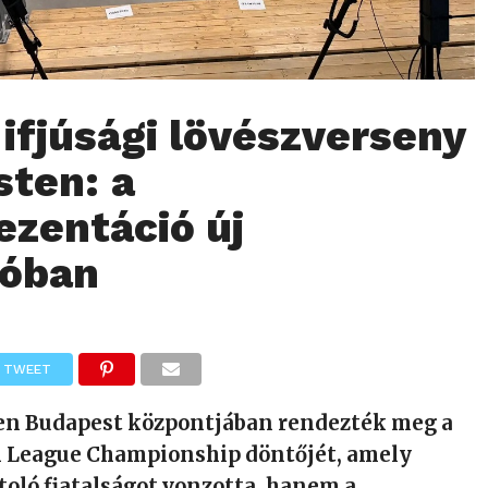
 ifjúsági lövészverseny
ten: a
ezentáció új
ióban
TWEET
en Budapest központjában rendezték meg a
 League Championship döntőjét, amely
oló fiatalságot vonzotta, hanem a