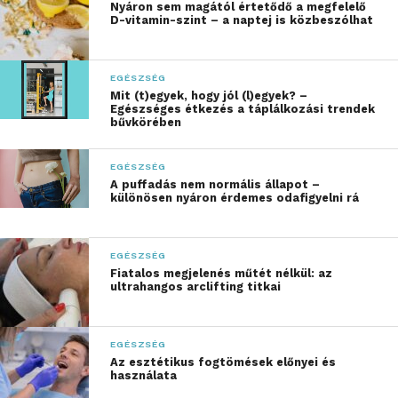
Evolúciós szempontból ez
Nyáron sem magától értetődő a megfelelő
D-vitamin-szint – a naptej is közbeszólhat
teljesen logikus.”
EGÉSZSÉG
– mondta Dr. Hámori Lilla, biológus a női egészség,
Mit (t)egyek, hogy jól (l)egyek? –
hormonegyensúly, természetes gyógymódok
Egészséges étkezés a táplálkozási trendek
bűvkörében
szakértője.
EGÉSZSÉG
A puffadás nem normális állapot –
különösen nyáron érdemes odafigyelni rá
,,A mai, folyamatos
teljesítményelvárásokkal
EGÉSZSÉG
Fiatalos megjelenés műtét nélkül: az
teli életmód történelmi
ultrahangos arclifting titkai
léptékben nagyon új
jelenség.
EGÉSZSÉG
Az esztétikus fogtömések előnyei és
Idegrendszerünk,
használata