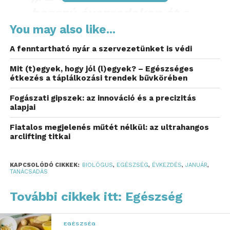
hosszú évezredeken át a
természeti ciklusokhoz
You may also like...
igazodva
működött. A tél
A fenntartható nyár a szervezetünket is védi
– különösen a január –
Mit (t)egyek, hogy jól (l)egyek? – Egészséges
nem az újrakezdés,
étkezés a táplálkozási trendek bűvkörében
hanem a
lassulás,
Fogászati gipszek: az innováció és a precizitás
alapjai
energiatakarékosság és
Fiatalos megjelenés műtét nélkül: az ultrahangos
befelé fordulás időszaka
arclifting titkai
volt. Rövidebb nappalok,
kevesebb fény, hideg idő:
KAPCSOLÓDÓ CIKKEK:
BIOLÓGUS
,
EGÉSZSÉG
,
ÉVKEZDÉS
,
JANUÁR
,
TANÁCSADÁS
ilyenkor a test nem
További cikkek itt: Egészség
építkezni, hanem
megőrizni próbál.
EGÉSZSÉG