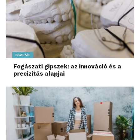
-mondja a szakértő.
CSALÁD
Fogászati gipszek: az innováció és a
precizitás alapjai
Január nem a kudarc hónapja, hanem az alapozásé. A
csendes tervezésé, az apró lépéseké. A magok
ilyenkor még pihennek – és ez pontosan így van
rendjén. Személyre szabott iránymutatásért kérjük
olyan szakember segítségét, mint Dr. Hámori Lilla,
aki a természetes módszereket is előszeretettel
alkalmazza az egészség helyreállításban,
fenntartásban. További információ
itt
érhető el.