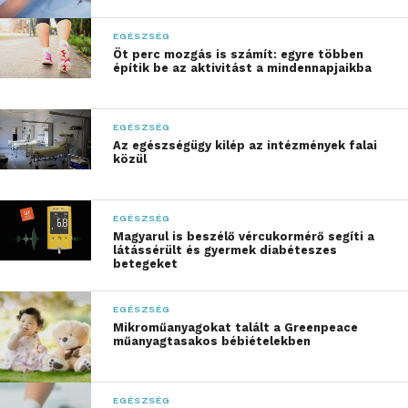
hormonrendszerünk még
mindig ahhoz a világhoz
EGÉSZSÉG
Öt perc mozgás is számít: egyre többen
alkalmazkodik, ahol a tél
építik be az aktivitást a mindennapjaikba
pihenést jelentett.
Januárban ezért gyakori
EGÉSZSÉG
az alacsonyabb
Az egészségügy kilép az intézmények falai
közül
energiaszint, az ingadozó
motiváció és a fáradtság.”
EGÉSZSÉG
Magyarul is beszélő vércukormérő segíti a
látássérült és gyermek diabéteszes
– folytatta Dr. Hámori.
betegeket
EGÉSZSÉG
Mikroműanyagokat talált a Greenpeace
műanyagtasakos bébiételekben
EGÉSZSÉG