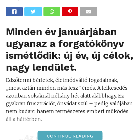
Minden év januárjában
ugyanaz a forgatókönyv
ismétlődik: új év, új célok,
nagy lendület.
Edzőtermi bérletek, életmódváltó fogadalmak,
„most aztán minden más lesz” érzés. A lelkesedés
azonban sokaknál néhány hét alatt alábbhagy. Ez
gyakran frusztrációt, önvádat szül – pedig valójában
nem kudarc, hanem természetes emberi működés
áll a háttérben.
,,Az emberi szervezet
CONTINUE READING