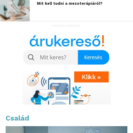
Mit kell tudni a mezoterápiáról?
ADVERTISEMENT
Arról is beszélt a szakértő, hogy a modern naptár
szerinti „évkezdés” ráadásul mesterséges határ. A
természetben nincs éles januári váltás. A valódi
megújulás inkább tavasszal indul, amikor nő a
napsütéses órák száma, emelkedik a húmérséklet
ezzel az aktivitás, és a szervezet is nyitottabb a
változásra.
Mit érdemes akkor januárban
Család
tenni?
Nem radikális
fordulatokat
, hanem finom