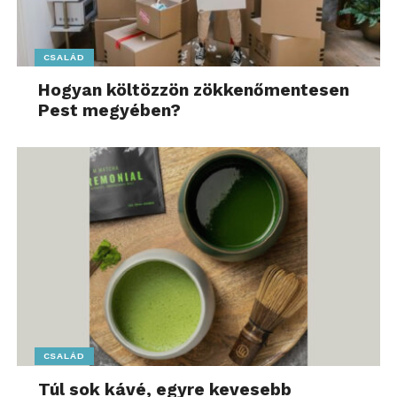
Irányt mutatunk a világban – További friss híreket
talál az
eMentor.hu
főoldalán! Kövesse a technológiai
CSALÁD
híreket és csatlakozzon hozzánk a
Facebookon
is!
Hogyan költözzön zökkenőmentesen
Pest megyében?
CSALÁD
Túl sok kávé, egyre kevesebb