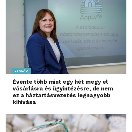
előkészítést.
,,Egyetlen új, kíméletes
szokás bőven elég:
naponta egy kis séta a
friss levegőn, egyszerűbb,
kevésbé feldolgozott
CSALÁD
ételek, tudatosabb
Évente több mint egy hét megy el
étkezési ritmus. Nem
vásárlásra és ügyintézésre, de nem
kevesebbet enni – hanem
ez a háztartásvezetés legnagyobb
okosabban. Nem többet
kihívása
edzeni – hanem
rendszeresebben
mozogni.”