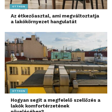
OTTHON
Az étkezőasztal, ami megváltoztatja
a lakókörnyezet hangulatát
OTTHON
Hogyan segít a megfelelő szellőzés a
lakók komfortérzetének
növelésében?