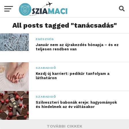
All posts tagged "tanácsadás"
EGÉSZSÉG
Január nem az újrakezdés hónapja – és ez
teljesen rendben van
SZABADIDŐ
Kezdj új karriert: pedikűr tanfolyam a
láthatáron
SZABADIDŐ
Szilveszteri babonák ereje: hagyományok
és hiedelmek az év váltásakor
TOVÁBBI CIKKEK