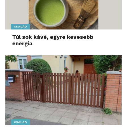
CSALÁD
Túl sok kávé, egyre kevesebb
energia
CSALÁD