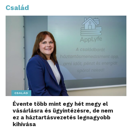
HUF között fektet be pre-seed és seed fázisban lévő,
Család
mindenféle iparágban (az egészségügytől az ipari
automatizáción át a fenntarthatóságig)
tevékenykedő startupokba és scaleupokba, kiemelt
figyelmet fordítva, de nem kizárólagosan az AI, ML,
Deeptech és Robotikai technológiákat fejlesztő
vállalkozásokra.
Elkalauzoljuk a hírek világában! További friss híreket
talál a
Kalauz.hu
főoldalán! Kövesse a TechKalauz
technológiai híreket és csatlakozzon hozzánk
a
Facebookon
is!
CSALÁD
Évente több mint egy hét megy el
vásárlásra és ügyintézésre, de nem
ez a háztartásvezetés legnagyobb
kihívása