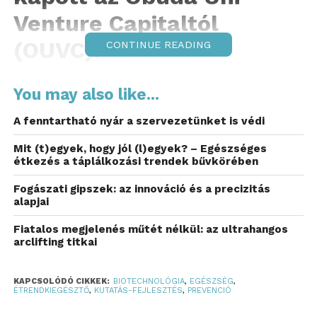
Venture Capitaltól
(OUVC).
CONTINUE READING
A tőkeemelés célja, hogy a vállalat tovább erősítse
You may also like...
piaci jelenlétét, bővítse termékportfólióját, és még
hangsúlyosabb kommunikációval tegye ismertté a
A fenntartható nyár a szervezetünket is védi
tudományosan megalapozott, megelőzésre épülő
Mit (t)egyek, hogy jól (l)egyek? – Egészséges
szépség- és egészségápolást.
étkezés a táplálkozási trendek bűvkörében
A Mycellen prémium,
innovatív hatóanyagokat
Fogászati gipszek: az innováció és a precizitás
tartalmazó étrend-kiegészítőket és
alapjai
kozmetikumokat fejleszt
, amelyek
Fiatalos megjelenés műtét nélkül: az ultrahangos
középpontjában a nikotinamid-adenin-dinukleotid
arclifting titkai
(NAD+) áll. Ez az alapvető sejtszintű koenzim
kulcsszerepet játszik az energiatermelésben, a
KAPCSOLÓDÓ CIKKEK:
BIOTECHNOLÓGIA
,
EGÉSZSÉG
,
sejtek regenerációjában, valamint a DNS-javításban
ÉTRENDKIEGÉSZTŐ
,
KUTATÁS-FEJLESZTÉS
,
PREVENCIÓ
és az immunrendszer működésében. A NAD+