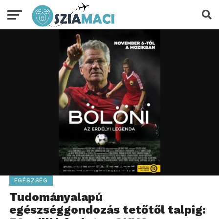
EGÉSZSÉG
Tudományalapú
egészséggondozás tetőtől talpig: