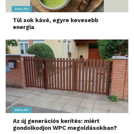
CSALÁD
Túl sok kávé, egyre kevesebb
energia
CSALÁD
Az új generációs kerítés: miért
gondolkodjon WPC megoldásokban?