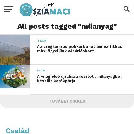
All posts tagged "műanyag"
TECH
Az üregkamrás polikarbonát lemez titkai:
mire figyeljünk vásárláskor?
IPAR
A világ első újrahasznosított műanyagból
készült kerékpárja
TOVÁBBI CIKKEK
Család