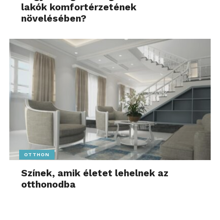
lakók komfortérzetének
növelésében?
OTTHON
Színek, amik életet lehelnek az
otthonodba