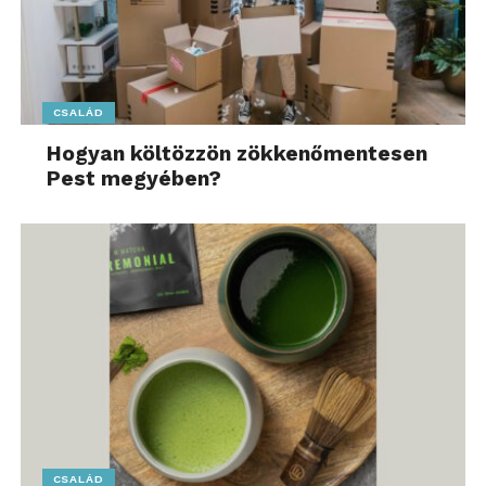
CSALÁD
Hogyan költözzön zökkenőmentesen
Pest megyében?
CSALÁD