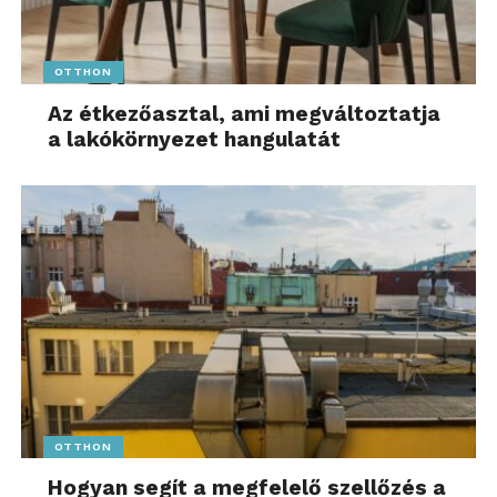
OTTHON
Az étkezőasztal, ami megváltoztatja
a lakókörnyezet hangulatát
OTTHON
Hogyan segít a megfelelő szellőzés a