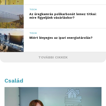
TECH
Az üregkamrás polikarbonát lemez titkai:
mire figyeljünk vásárláskor?
TECH
Miért lényeges az ipari energiatárolás?
TOVÁBBI CIKKEK
Család