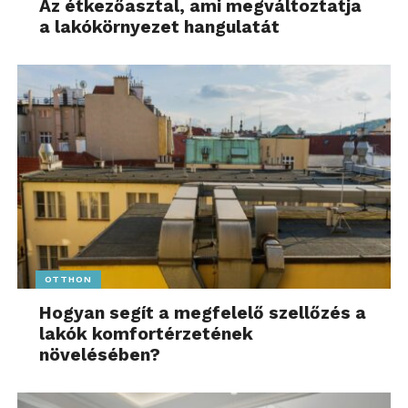
Az étkezőasztal, ami megváltoztatja
a lakókörnyezet hangulatát
OTTHON
Hogyan segít a megfelelő szellőzés a
lakók komfortérzetének
növelésében?