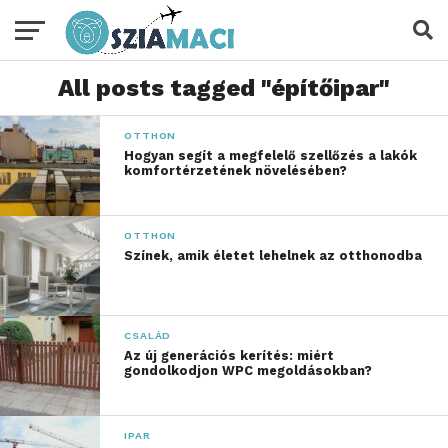
All posts tagged "építőipar"
OTTHON
Hogyan segít a megfelelő szellőzés a lakók
komfortérzetének növelésében?
OTTHON
Színek, amik életet lehelnek az otthonodba
CSALÁD
Az új generációs kerítés: miért
gondolkodjon WPC megoldásokban?
IPAR