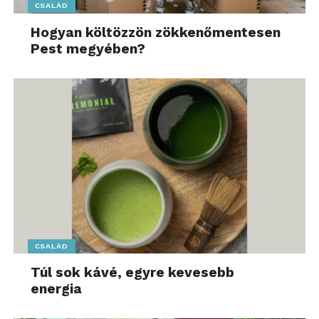
CSALÁD
Hogyan költözzön zökkenőmentesen
Pest megyében?
CSALÁD
Túl sok kávé, egyre kevesebb
energia