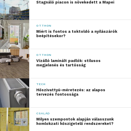
Stagnáló piacon is növekedett a Mapei
OTTHON
Miért is fontos a toktoldó a nyílászárók
beépítésekor?
OTTHON
Vízálló laminált padlók: stílusos
megjelenés és tartósság
TECH
Hőszivattyú-méretezés: az alapos
tervezés fontossága
CSALÁD
Milyen szempontok alapján válasszunk
homlokzati hőszigetelő rendszereket?