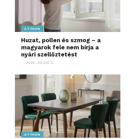
OTTHON
Huzat, pollen és szmog – a
magyarok fele nem bírja a
nyári szellőztetést
2026. JÚLIUS 3.
OTTHON