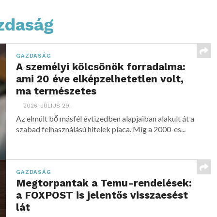
azdaság
GAZDASÁG
A személyi kölcsönök forradalma:
ami 20 éve elképzelhetetlen volt,
ma természetes
2026. JÚLIUS 29.
Az elmúlt bő másfél évtizedben alapjaiban alakult át a
szabad felhasználású hitelek piaca. Míg a 2000-es...
GAZDASÁG
Megtorpantak a Temu-rendelések:
a FOXPOST is jelentős visszaesést
lát