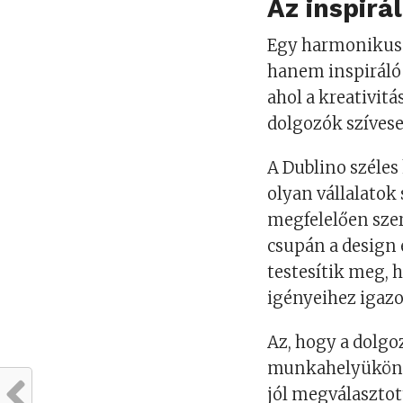
Az inspir
Egy harmonikusa
hanem inspiráló 
ahol a kreativitá
dolgozók szívesen
A Dublino széles 
olyan vállalatok
megfelelően sze
csupán a design 
testesítik meg, 
igényeihez igazo
Az, hogy a dolgo
munkahelyükön, j
jól megválaszto