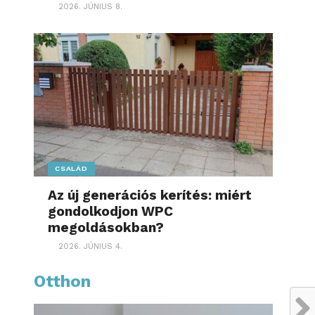
2026. JÚNIUS 8.
CSALÁD
Az új generációs kerítés: miért
gondolkodjon WPC
megoldásokban?
2026. JÚNIUS 4.
Otthon