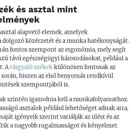
szék és asztal mint
elmények
s asztal alapvető elemek, amelyek
 dolgozó közérzetét és a munka hatékonyságát.
orán fontos szempont az ergonómia, mely segít
szú távú egészségügyi károsodásokat, például a
t. A
tárgyaló székek
különösen fontosak az
k során, hiszen az első benyomás rendkívül
döntések szempontjából is.
nak szintén igazodnia kell a munkafolyamathoz.
asságú asztalok például lehetőséget adnak arra,
aját igényeik szerint variálják az ülést és az
egítik a nagyobb rugalmasságot és kényelmet.