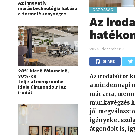
Az innovatív
marástechnológia hatása
GAZDASÁG
a termelékenységre
Az irod
hatéko
2025. december 2.
SHARE
28% kieső fókuszidő,
Az irodabútor k
30%-os
teljesítményromlás –
a mindennapi 
ideje újragondolni az
irodát
már arra, menny
munkavégzés ha
jól megválaszto
igényeket szol
átgondolt is, íg