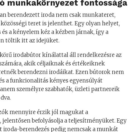
áló munkakörnyezet fontossága
n berendezett iroda nem csak munkateret,
közösségi teret is jelenthet. Egy olyan helyet,
s és a kényelem kéz a kézben járnak, így a
 töltik itt az idejüket.
körű irodabútor kínálattal áll rendelkezésre az
 számára, akik céljaiknak és értékeiknek
retnék berendezni irodáikat. Ezen bútorok nem
és a funkcionalitás kényes egyensúlyát
hanem személyre szabhatók, üzleti partnereik
dva.
zók mennyire érzik jól magukat a
elentősen befolyásolja a teljesítményüket. Egy
tt iroda-berendezés pedig nemcsak a munkát