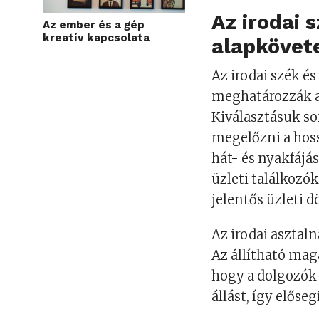
Az irodai 
Az ember és a gép
kreatív kapcsolata
alapkövet
Az irodai szék é
meghatározzák a
Kiválasztásuk s
megelőzni a hos
hát- és nyakfájás
üzleti találkozó
jelentős üzleti 
Az irodai asztal
Az állítható mag
hogy a dolgozók s
állást, így elős