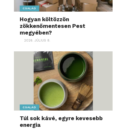
CSALÁD
Hogyan költözzön
zökkenőmentesen Pest
megyében?
2026. JÚLIUS 8.
CSALÁD
Túl sok kávé, egyre kevesebb
energia