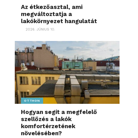
Az étkezőasztal, ami
megváltoztatja a
lakókörnyezet hangulatát
2026. JÚNIUS 10.
OTTHON
Hogyan segít a megfelelő
szellőzés a lakók
komfortérzetének
növelésében?