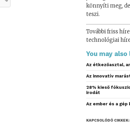
könnyíti meg, de
teszi.
További friss híre
technológiai hír
You may also l
Az étkezőasztal, a
Az innovatív marás
28% kieső fókuszid
irodát
Az ember és a gép 
KAPCSOLÓDÓ CIKKEK: