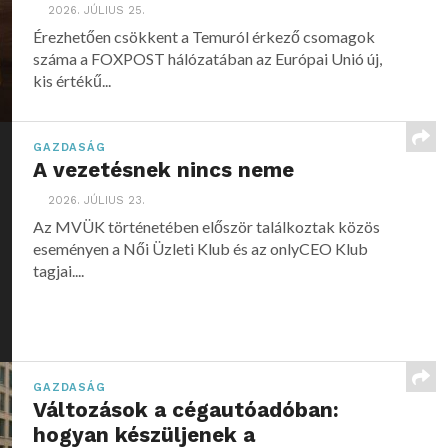
2026. JÚLIUS 25.
Érezhetően csökkent a Temuról érkező csomagok
száma a FOXPOST hálózatában az Európai Unió új,
kis értékű...
GAZDASÁG
A vezetésnek nincs neme
2026. JÚLIUS 23.
Az MVÜK történetében először találkoztak közös
eseményen a Női Üzleti Klub és az onlyCEO Klub
tagjai....
GAZDASÁG
Változások a cégautóadóban:
hogyan készüljenek a