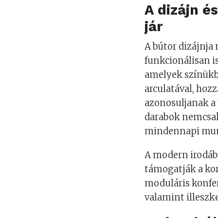
A dizájn é
jár
A bútor dizájnja
funkcionálisan is
amelyek színükb
arculatával, hoz
azonosuljanak a 
darabok nemcsak 
mindennapi mun
A modern irodáb
támogatják a kor
moduláris konfer
valamint illeszk