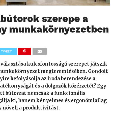
abútorok szerepe a
ny munkakörnyezetben
TWEET
iválasztása kulcsfontosságú szerepet játszik
munkakörnyezet megteremtésében. Gondolt
ire befolyásolja az iroda berendezése a
tékonyságát és a dolgozók közérzetét? Egy
tt bútorzat nemcsak a funkcionális
gálja ki, hanem kényelmes és ergonómiailag
y növeli a produktivitást.