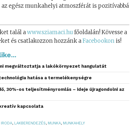
 az egész munkahelyi atmoszférát is pozitívabbá
ket talál a
www.sziamaci.hu
főoldalán! Kövesse a
eket és csatlakozzon hozzánk a
Facebookon
is!
ike...
mi megváltoztatja a lakókörnyezet hangulatát
technológia hatása a termelékenységre
ő, 30%-os teljesítményromlás – ideje újragondolni az
kreatív kapcsolata
IRODA
,
LAKBERENDEZÉS
,
MUNKA
,
MUNKAHELY