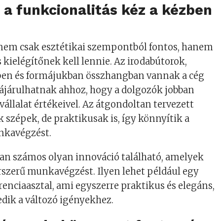
s a funkcionalitás kéz a kézben
 nem csak esztétikai szempontból fontos, hanem
 kielégítőnek kell lennie. Az irodabútorok,
en és formájukban összhangban vannak a cég
zájárulhatnak ahhoz, hogy a dolgozók jobban
vállalat értékeivel. Az átgondoltan tervezett
szépek, de praktikusak is, így könnyítik a
kavégzést.
an számos olyan innováció található, amelyek
szerű munkavégzést. Ilyen lehet például egy
enciaasztal, ami egyszerre praktikus és elegáns,
edik a változó igényekhez.