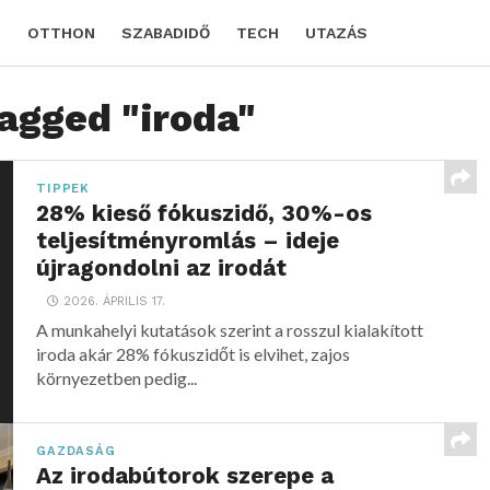
D
OTTHON
SZABADIDŐ
TECH
UTAZÁS
tagged "iroda"
TIPPEK
28% kieső fókuszidő, 30%-os
teljesítményromlás – ideje
újragondolni az irodát
2026. ÁPRILIS 17.
A munkahelyi kutatások szerint a rosszul kialakított
iroda akár 28% fókuszidőt is elvihet, zajos
környezetben pedig...
GAZDASÁG
Az irodabútorok szerepe a