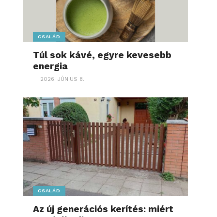
CSALÁD
Túl sok kávé, egyre kevesebb
energia
2026. JÚNIUS 8.
CSALÁD
Az új generációs kerítés: miért