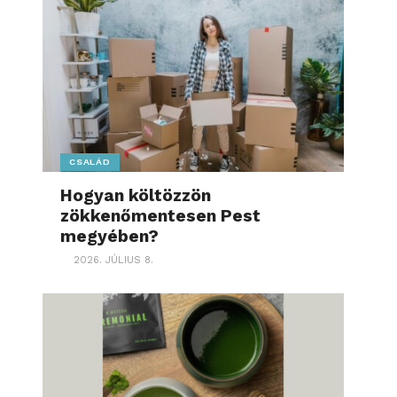
CSALÁD
Hogyan költözzön
zökkenőmentesen Pest
megyében?
2026. JÚLIUS 8.