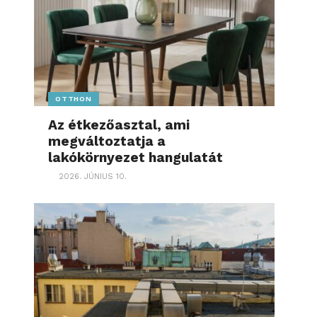
OTTHON
Az étkezőasztal, ami
megváltoztatja a
lakókörnyezet hangulatát
2026. JÚNIUS 10.