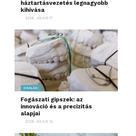
háztartásvezetés legnagyobb
kihívása
2026. JÚLIUS 17.
CSALÁD
Fogászati gipszek: az
innováció és a precizitás
alapjai
2026. JÚLIUS 12.