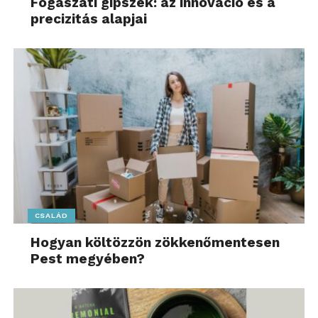
Fogászati gipszek: az innováció és a
precizitás alapjai
CSALÁD
Hogyan költözzön zökkenőmentesen
Pest megyében?