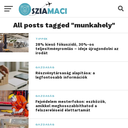
All posts tagged "munkahely"
TIPPEK
28% kieső fókuszidő, 30%-os
teljesítményromlás – ideje újragondolni az
irodát
GAZDASÁG
Részvénytársaság alapítása: a
legfontosabb információk
GAZDASÁG
Fejvédelem mesterfokon: eszközök,
amikkel meghosszabbíthatod a
felszereléseid élettartamát
GAZDASÁG