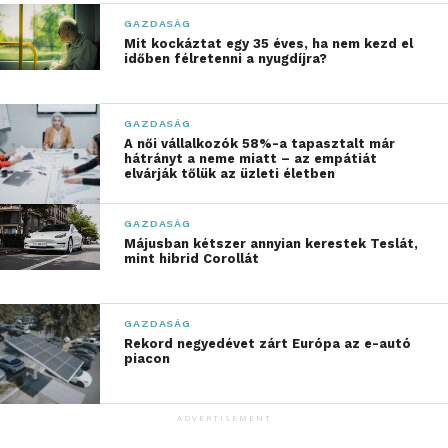
szinte változatlanul maradt, de másfélszer több be
GAZDASÁG
nem fizetett adót tártak fel, mint 2023-ban.
Mit kockáztat egy 35 éves, ha nem kezd el
időben félretenni a nyugdíjra?
Transzferár-ellenőrzések és új
trendek a nagyvállalatoknál
GAZDASÁG
A női vállalkozók 58%-a tapasztalt már
A multinacionális cégek transzferár-ellenőrzései
hátrányt a neme miatt – az empátiát
elvárják tőlük az üzleti életben
2024-ben kiemelt hangsúlyt kaptak. A NAV azt
vizsgálta, hogy az egy vállalatcsoporthoz tartozó
GAZDASÁG
cégek megfelelő, piaci áron számolnak-e el egymás
Májusban kétszer annyian kerestek Teslát,
között. A hatékonyság látványosan javult: a korábbi
mint hibrid Corollát
évvel szinte megegyező ellenőrzésszámmal 3,3
milliárd forint helyett már 8 milliárd forintnyi
GAZDASÁG
hiányzó adót találtak.
Rekord negyedévet zárt Európa az e-autó
piacon
A gyártó szektorban is aktív volt a hatóság: a
veszteséges vagy alacsony nyereségű cégeknél öt
ADVERTISEMENT
ellenőrzés keretében 1,1 milliárd forintnyi hiányra