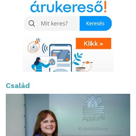
derült fény. Új tendencia, hogy a nagyvállalatoknál
már nemcsak az áfa-szabálytalanságok, hanem a
vállalatcsoporton belüli árazási problémák is egyre
gyakoribbak.
„
A transzferárazás az
egyik legösszetettebb
terület, ahol a NAV ma
már kifejezetten
adatvezérelt
Család
módszereket alkalmaz. A
tapasztalataink szerint a
hatóság egyre mélyebben
elemzi a
vállalatcsoportokon belüli