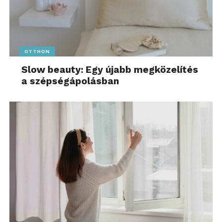
nagyobb összegű vitákban az adózók érvelése is
erősödik.
A fizetési nehézségek számottevően nőttek: 30
OTTHON
százalékkal több részletfizetési, halasztási vagy
Slow beauty: Egy újabb megközelítés
mérséklési kérelmet nyújtottak be, amiből összesen
a szépségápolásban
133,2 milliárd forintnyi könnyítést engedélyezett az
adóhatóság.
Mi várható a következő évben?
A jelenlegi trendek alapján különösen a következő
adózói csoportok számíthatnak fokozott
ellenőrzésre:
transzferárazással érintett
multinacionális vállalatok,
adókedvezményeket igénybe vevők,