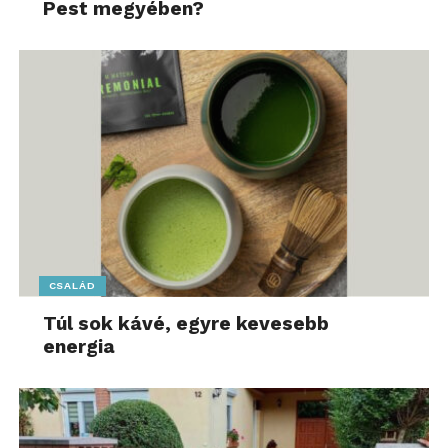
hatóságok előtt. A
Pest megyében?
nemzetközi automatikus
információcsere
kiterjedésével a NAV
néhány éven belül
globális rálátást kaphat a
digitális tranzakciókra,
ami új korszakot hozhat
az adóellenőrzésben.”
CSALÁD
Túl sok kávé, egyre kevesebb
– mondta Ramocsa Dávid, a Deloitte Legal jogviták
energia
és peres ügyek csoportjának ügyvédje.
Kevesebb, célzottabb
ellenőrzés – előtérben az