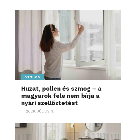
OTTHON
Huzat, pollen és szmog – a
magyarok fele nem bírja a
nyári szellőztetést
2026. JÚLIUS 3.