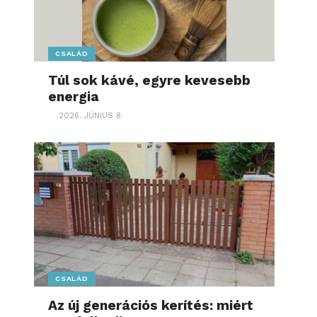
CSALÁD
Túl sok kávé, egyre kevesebb
energia
2026. JÚNIUS 8.
CSALÁD
Az új generációs kerítés: miért