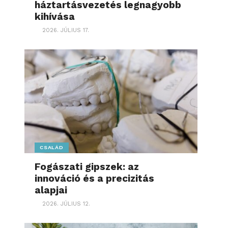
háztartásvezetés legnagyobb
kihívása
2026. JÚLIUS 17.
CSALÁD
Fogászati gipszek: az
innováció és a precizitás
alapjai
2026. JÚLIUS 12.