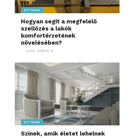
OTTHON
Hogyan segít a megfelelő
szellőzés a lakók
komfortérzetének
növelésében?
2026. JÚNIUS 9.
OTTHON
Színek, amik életet lehelnek