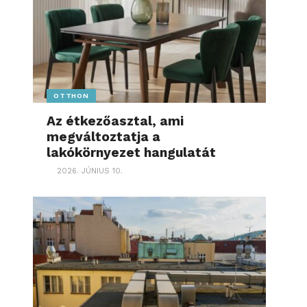
OTTHON
Az étkezőasztal, ami
megváltoztatja a
lakókörnyezet hangulatát
2026. JÚNIUS 10.