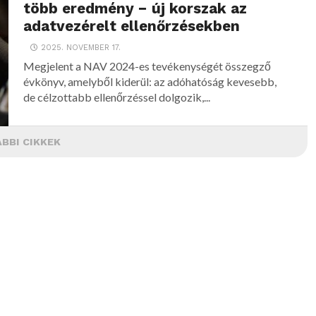
több eredmény − új korszak az
adatvezérelt ellenőrzésekben
2025. NOVEMBER 17.
Megjelent a NAV 2024-es tevékenységét összegző
évkönyv, amelyből kiderül: az adóhatóság kevesebb,
de célzottabb ellenőrzéssel dolgozik,...
BBI CIKKEK