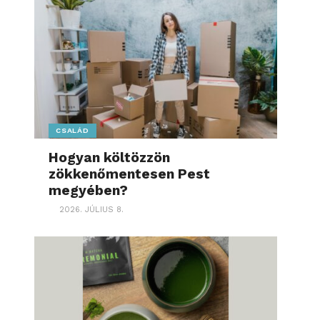
CSALÁD
Hogyan költözzön
zökkenőmentesen Pest
megyében?
2026. JÚLIUS 8.