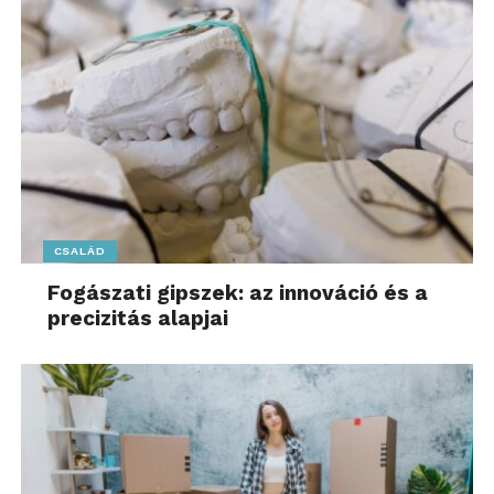
magába foglaló lakóépület, amely önálló tető- és
épületszerkezettel és a terepszintről közvetlen
bejárattal rendelkezik, vagy
b)
ikerház, sorház vagy
láncház, amelyben a családi otthonteremtési
kedvezménnyel érintett lakás önálló tető- és
épületszerkezettel és a terepszintről közvetlen
bejárattal rendelkezik.
Ez azt jelenti, hogy akár egy társasházzá nyilvánított,
CSALÁD
saját tulajdoni lappal rendelkező lakás is lehet
egylakásos lakóépület, amennyiben például a
Fogászati gipszek: az innováció és a
precizitás alapjai
terepszintről saját bejárattal rendelkezik, valamint
önálló tető- és épületszerkezete van.
Kérdés ugyanakkor, hogy a bankok végül a tulajdoni
lap, vagy a CSOK Plusz rendelet alapján határozzák
majd meg, hogy egy ingatlan lakás vagy lakóház?
Nagy ezzel kapcsolatban a bizonytalanság,