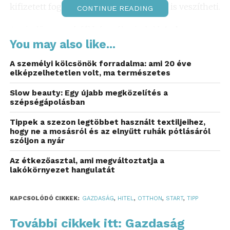
kifizetett foglaló összegét a vevő akár el is veszítheti.
CONTINUE READING
A mindössze másfél hét múlva induló
Otthon
Start
You may also like...
hitel kapcsán számos olyan ellentmondás,
tisztázandó kérdés van még, amin akár az is múlhat,
A személyi kölcsönök forradalma: ami 20 éve
hogy valaki megkapja-e vagy sem a
3 százalékos
elképzelhetetlen volt, ma természetes
hitelt.
Például nem feltétlenül egyértelmű, hogy egy
Slow beauty: Egy újabb megközelítés a
ingatlant
lakásként vagy lakóházként vesz majd
szépségápolásban
figyelembe a bank
, miközben ezen múlik, hogy
mekkora lehet a maximális vételár. Ezért a
Tippek a szezon legtöbbet használt textiljeihez,
hogy ne a mosásról és az elnyűtt ruhák pótlásáról
BiztosDöntés.hu szakértői szerint semmiképpen
szóljon a nyár
nem szabad lefoglalózni egy ingatlant addig, amíg
van hasonló bizonytalanság. Ugyanis, ha végül
Az étkezőasztal, ami megváltoztatja a
lakókörnyezet hangulatát
mégsem sikerül a hiteligénylés, a kifizetett foglaló
összegét a vevő akár el is veszítheti.
KAPCSOLÓDÓ CIKKEK:
GAZDASÁG
,
HITEL
,
OTTHON
,
START
,
TIPP
Miért fontos egyáltalán, hogy
lakás vagy lakóház egy
További cikkek itt: Gazdaság