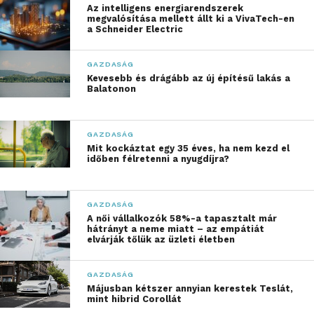
Az intelligens energiarendszerek
egy sorházi ingatlanban több külön bejáratú, saját
megvalósítása mellett állt ki a VivaTech-en
a Schneider Electric
kerttel rendelkező ingatlan van, de ikerházakból is
van bőven az országban. Az ilyen megoldások
GAZDASÁG
előnye rendszerint az, hogy így az építési telek
Kevesebb és drágább az új építésű lakás a
jobban beépíthető, ami csökkenti a költségeket.
Balatonon
Hiába azonban a „saját ház” élménye, amennyiben
ezeket korábban
társasházakká nyilvánították
,
GAZDASÁG
Mit kockáztat egy 35 éves, ha nem kezd el
akkor az úgynevezett albetétesítést követően
időben félretenni a nyugdíjra?
mindegyik ingatlan külön tulajdoni lapot kapott,
amelyen
lakásként szerepelnek
. Maga a
társasházzá nyilvánítás egyébként nem volt hiba,
GAZDASÁG
A női vállalkozók 58%-a tapasztalt már
hiszen a tulajdonviszonyokat a lehető legkorrektebb
hátrányt a neme miatt – az empátiát
módon ez rendezi, nem véletlen, hogy a társasházi
elvárják tőlük az üzleti életben
ingatlanok könnyebben eladhatók és hitelezhetők.
GAZDASÁG
Amennyiben egy ugyanilyen ingatlan nem lett
Májusban kétszer annyian kerestek Teslát,
mint hibrid Corollát
társasházzá alakítva, akkor
osztatlan közös