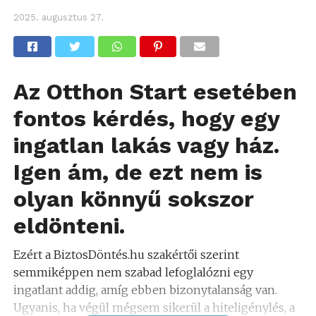
2025. augusztus 27.
Az Otthon Start esetében
fontos kérdés, hogy egy
ingatlan lakás vagy ház.
Igen ám, de ezt nem is
olyan könnyű sokszor
eldönteni.
Ezért a BiztosDöntés.hu szakértői szerint
semmiképpen nem szabad lefoglalózni egy
ingatlant addig, amíg ebben bizonytalanság van.
Ugyanis, ha végül mégsem sikerül a hiteligénylés, a