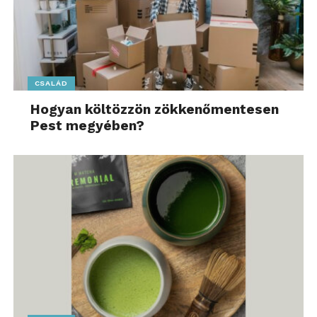
pedig
a
CSOK Plusz
kapcsán is felmerült már a
probléma.
Csak itt nem a maximális vételár miatt
volt lényeges, hogy lakás vagy ház egy ingatlan,
hanem az elvárt minimális alapterület miatt.
CSALÁD
Mindenesetre, amíg nem tisztázódik a helyzet, addig
Hogyan költözzön zökkenőmentesen
életveszélyes hamarjában lefoglalózni egy
100
Pest megyében?
millió
forint feletti vételárú ingatlant, ahol kérdéses,
hogy végül lakásként vagy házként számolnak vele
a bankok. Persze jó esély van arra, hogy a bankok
végül a CSOK Pluszhoz hasonlóan, a rendeletben
található definíció alapján döntenek majd, ám az
óvatosság nem árt.
Még akkor is érdemes kivárni, ha valaki attól tart,
hogy szeptemberben ugrásszerűen
megemelkedhetnek esetleg az árak. Amennyiben
ugyanis a vevő végül nem kapja meg rá az Otthon