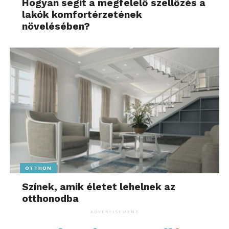
Hogyan segít a megfelelő szellőzés a
lakók komfortérzetének
növelésében?
OTTHON
Színek, amik életet lehelnek az
otthonodba
ADVERTISEMENT