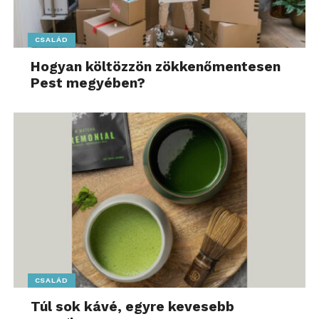
CSALÁD
Hogyan költözzön zökkenőmentesen
Pest megyében?
CSALÁD
Túl sok kávé, egyre kevesebb