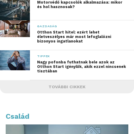
Motorvédő kapcsolók alkalmazása: mikor
és hol hasznosak?
GAZDASÁG
Otthon Start hitel: ezért lehet
életveszélyes már most lefoglalózni
bizonyos ingatlanokat
TIPPEK
Nagy pofonba futhatnak bele azok az
Otthon Start igénylők, akik ezzel nincsenek
tisztában
TOVÁBBI CIKKEK
Család