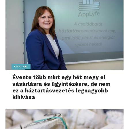
CSALÁD
Évente több mint egy hét megy el
vásárlásra és ügyintézésre, de nem
ez a háztartásvezetés legnagyobb
kihívása