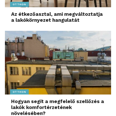
OTTHON
Az étkezőasztal, ami megváltoztatja
a lakókörnyezet hangulatát
OTTHON
Hogyan segít a megfelelő szellőzés a
lakók komfortérzetének
növelésében?