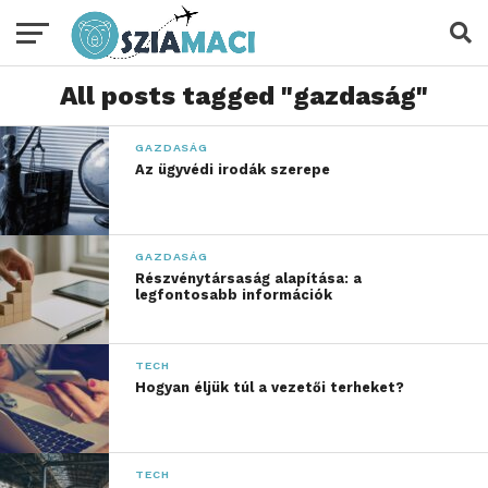
All posts tagged "gazdaság"
GAZDASÁG
Az ügyvédi irodák szerepe
GAZDASÁG
Részvénytársaság alapítása: a
legfontosabb információk
TECH
Hogyan éljük túl a vezetői terheket?
TECH