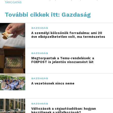
TÁMOGATÁS
modernizációja és megújítása, a negyedik pedig az
egyetemen kívüli értékajánlat megfogalmazása.
További cikkek itt: Gazdaság
„Hazai és nemzetközi
GAZDASÁG
pályázati tevékenységünk
A személyi kölcsönök forradalma: ami 20
éve elképzelhetetlen volt, ma természetes
számszerűsítve 36,8
milliárd forintot jelentett
GAZDASÁG
napjainkig. Az
Megtorpantak a Temu-rendelések: a
FOXPOST is jelentős visszaesést lát
infrastrukturális
fejlesztések mellett
GAZDASÁG
három ütemben
A vezetésnek nincs neme
bérfejlesztésre is
lehetőségünk adódott”
GAZDASÁG
Változások a cégautóadóban: hogyan
készüljenek a vállalkozások?