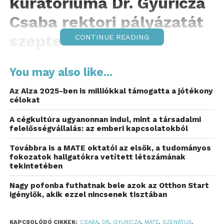
kuratóriuma Dr. Gyuricza
Csaba rektori pályázatát
szeptember 5-én.
CONTINUE READING
A szenátusi ülésen a MATE rektora ismertette
You may also like...
az elmúlt 5 év eredményeit, valamint vázolta a
következő 5 éves ciklusra tervezett
Az Alza 2025-ben is milliókkal támogatta a jótékony
célkitűzéseit.
célokat
A cégkultúra ugyanonnan indul, mint a társadalmi
Az egyetem 2021-es létrejöttétől napjainkig vezető
felelősségvállalás: az emberi kapcsolatokból
út kapcsán úgy fogalmazott, hogy a MATE első 5 éve
a globális élmezőnyhöz való csatlakozás
Továbbra is a MATE oktatói az elsők, a tudományos
fokozatok hallgatókra vetített létszámának
folyamatának elindításáról szólt. Az elmúlt időszak
tekintetében
eredményeit és a következő évek legfontosabb
feladatait részletezve négy pillért emelt ki: az első az
Nagy pofonba futhatnak bele azok az Otthon Start
igénylők, akik ezzel nincsenek tisztában
egyetemi működés modernizációja és megújítása
volt, a második a jelenleg is zajló infrastrukturális
fejlesztések, a harmadik az oktatás, kutatás
KAPCSOLÓDÓ CIKKEK:
CSABA
,
DR
,
GYURICZA
,
MATE
,
SZENÁTUS
,