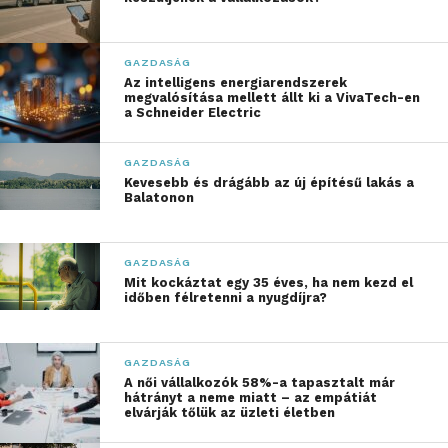
– mondta Dr. Gyuricza Csaba. Hozzátette, hogy 50
százalékkal nőtt a megújuló energiából származó
energiatermelése az egyetemnek.
GAZDASÁG
Az intelligens energiarendszerek
megvalósítása mellett állt ki a VivaTech-en
a Schneider Electric
„Összességében
napirenden van 51
GAZDASÁG
milliárd forintnyi
Kevesebb és drágább az új építésű lakás a
Balatonon
fejlesztés, amelynek a
hátterét alapítványi,
GAZDASÁG
egyetemi, illetve pályázati
Mit kockáztat egy 35 éves, ha nem kezd el
időben félretenni a nyugdíjra?
források adják”
GAZDASÁG
– fogalmazott, majd az oktatás terén elért
A női vállalkozók 58%-a tapasztalt már
hátrányt a neme miatt – az empátiát
eredmények kapcsán tájékoztatta a megjelenteket a
elvárják tőlük az üzleti életben
világranglistákon elért eredményekről is, mint