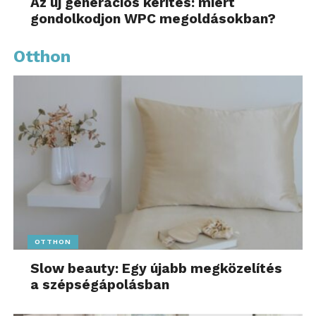
Az új generációs kerítés: miért
Élettudományi Egyetem alapító rektora.
gondolkodjon WPC megoldásokban?
Irányt mutatunk a világban – További friss híreket
Otthon
talál az
eMentor.hu
főoldalán! Kövesse a technológiai
híreket és csatlakozzon hozzánk a
Facebookon
is!
OTTHON
Slow beauty: Egy újabb megközelítés
a szépségápolásban