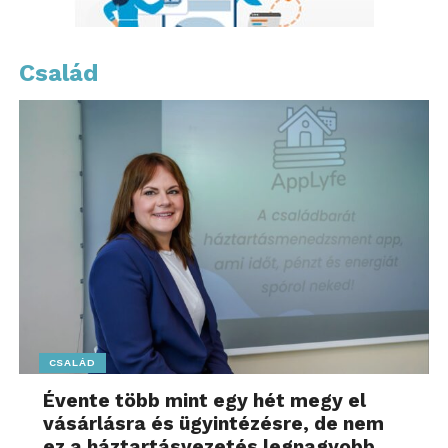
első tanéve.
Család
„Ma – immáron harmadik
éve – 5 000 fölött
vagyunk már.
Előreláthatóan idén pedig
minden rekordot
megdöntünk a mintegy 5
100 új hallgatóval.
Mindezt a magas
minőségi kritériumok
CSALÁD
folyamatos fenntartása
Évente több mint egy hét megy el
mellett”
vásárlásra és ügyintézésre, de nem
ez a háztartásvezetés legnagyobb