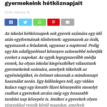
gyermekeink hétköznapjait
2026. március 16.
Az iskolai hétköznapok sok gyerek számára egy idő
után egyformának tűnhetnek: ugyanazok az órák,
ugyanazok a feladatok, ugyanaz a napirend. Pedig
egy kis odafigyeléssel könnyen színesebbé tehetjük
ezeket a napokat. Az egyik legegyszerűbb módja
ennek, ha olyan iskolai kiegészítőket választunk
gyermekeink számára, amelyek tükrözik az
egyéniségüket, és örömet okoznak a mindennapi
használat során. Egy különleges toll, egy vidám
kulacs vagy egy kreatív füzet könnyedén mosolyt
csalhat a gyerekek arcára még egy hosszabb
tanítási nap közepén is. Amikor a gyerekek olyan
tárgyakkal veszik körül magukat, amelyek