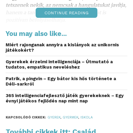
tetszenek nekik, az nemcsak a hangulatukat javítja,
hanem a tanuláshoz való hozzáállásukat is
CONTINUE READING
pozitívan befolyásolhatja.
Egyedi tollak és tolltartók,
You may also like...
amelyekkel élmény az írás
Miért rajonganak annyira a kislányok az unikornis
játékokért?
Az írás a tanulás egyik legfontosabb része, ezért
Gyerekek érzelmi intelligenciája – Útmutató a
egyáltalán nem mindegy, milyen eszközöket
tudatos, empatikus neveléshez
használunk hozzá. A gyerekek számára különösen
motiváló lehet egy olyan toll vagy ceruza, amely
Patrik, a pingvin – Egy bátor kis hős története a
Déli-sarkról
nemcsak praktikus, hanem látványos is. Ma már
számtalan kreatív írószer létezik: színes tintájú
365 intelligenciafejlesztő játék gyerekeknek – Egy
tollak, radírozható tollak, vidám figurákkal díszített
évnyi játékos fejlődés nap mint nap
ceruzák vagy akár több színben író tollak is.
KAPCSOLÓDÓ CIKKEK:
GYEREK
,
GYERMEK
,
ISKOLA
Egy jól megválasztott tolltartó szintén sokat
hozzáadhat a mindennapokhoz. A gyerekek gyakran
További cikkek itt: Család