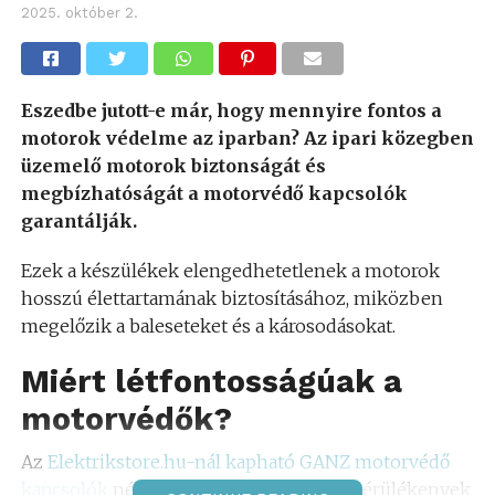
2025. október 2.
Eszedbe jutott-e már, hogy mennyire fontos a
motorok védelme az iparban? Az ipari közegben
üzemelő motorok biztonságát és
megbízhatóságát a motorvédő kapcsolók
garantálják.
Ezek a készülékek elengedhetetlenek a motorok
hosszú élettartamának biztosításához, miközben
megelőzik a baleseteket és a károsodásokat.
Miért létfontosságúak a
motorvédők?
Az
Elektrikstore.hu-nál kapható GANZ motorvédő
kapcsolók
nélkül a motorok rendkívül sérülékenyek