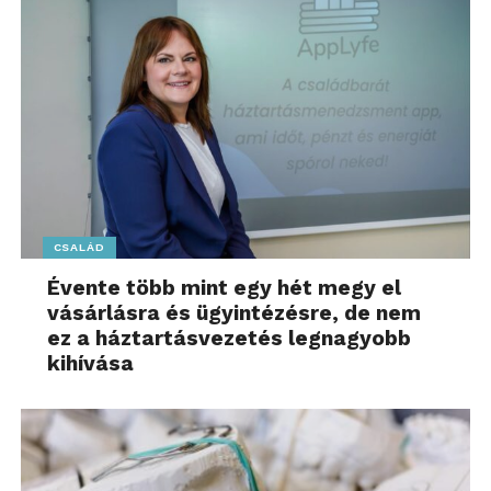
termékek, amit a piacon megszerzett tapasztalatok
is alátámasztanak. Termékeik körülbelül 50-80%-
ban a nemzetközi piacon kerülnek értékesítésre,
ami egyértelműen tükrözi az elismerést.
További friss híreket talál a
www.sziamaci.hu
főoldalán! Kövesse a technológiai híreket és
csatlakozzon hozzánk a
Facebookon
is!
CSALÁD
Évente több mint egy hét megy el
vásárlásra és ügyintézésre, de nem
ez a háztartásvezetés legnagyobb
kihívása