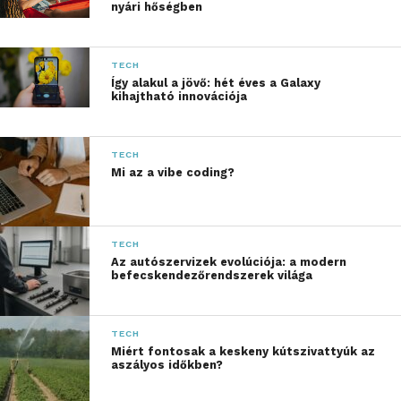
nyári hőségben
segítenek abban, hogy a kulcsfontosságú
berendezések zavartalanul működjenek.
TECH
Hol alkalmazhatók a
Így alakul a jövő: hét éves a Galaxy
kihajtható innovációja
motorvédő kapcsolók?
A motorvédő kapcsolók számos területen
TECH
használhatók. Az iparon és a mezőgazdasági
Mi az a vibe coding?
gépeken kívül például szennyvíztisztító
üzemekben és vízellátó rendszereknél gyakori a
használatuk.
TECH
Az autószervizek evolúciója: a modern
Mindezek mellett fontos eszközök a városi
befecskendezőrendszerek világa
infrastruktúrák és a környezettudatosságot célzó
projektek számára is. Ez a sokoldalú alkalmazási
TECH
lehetőség azt mutatja, hogy a villamossági
Miért fontosak a keskeny kútszivattyúk az
készülékek ma már a mindennapjaink részei,
aszályos időkben?
amelyek fenntartják a rendszerek megbízható