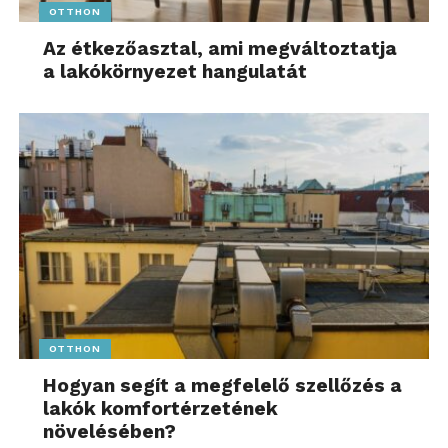
OTTHON
Az étkezőasztal, ami megváltoztatja
a lakókörnyezet hangulatát
OTTHON
Hogyan segít a megfelelő szellőzés a
lakók komfortérzetének
növelésében?