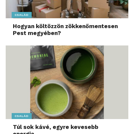
CSALÁD
Hogyan költözzön zökkenőmentesen
Pest megyében?
CSALÁD
Túl sok kávé, egyre kevesebb
energia