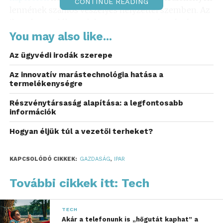
CONTINUE READING
lennének számos veszélyes helyzettel szemben. Az
ilyen kapcsolók az elektromos motorok számára
elengedhetetlenek, mivel megvédik azokat a
You may also like...
túlmelegedéstől, a fáziskieséstől és a
Az ügyvédi irodák szerepe
túlfogyasztástól.
Az innovatív marástechnológia hatása a
Képzeld csak el, mennyire problémás lenne egy
termelékenységre
üzem működése ezek nélkül. Ezek az eszközök
Részvénytársaság alapítása: a legfontosabb
figyelik a motorok állapotát, és automatikusan
információk
leállítják azok működését, ha elérik a meghatározott
határértékeket. Ez fontos a drága javítások vagy
Hogyan éljük túl a vezetői terheket?
cserék elkerülése érdekében.
KAPCSOLÓDÓ CIKKEK:
GAZDASÁG
,
IPAR
A különböző ipari létesítmények, ahol nagy
teljesítményű motorokat használnak, egyszerűen
További cikkek itt: Tech
nem nélkülözhetik a motorvédők alkalmazását.
Mindegy, hogy egy gyártóüzemről vagy egy
TECH
víztisztító telepről van szó, ezek a készülékek
Akár a telefonunk is „hőgutát kaphat” a