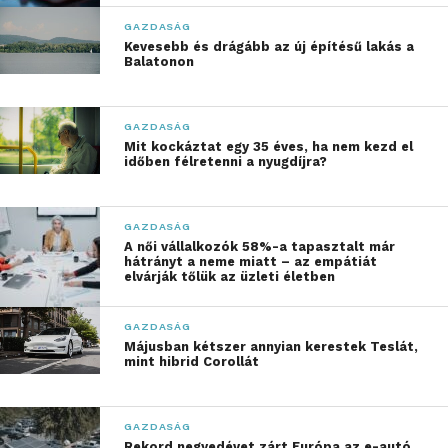
globális jelenlétét is erősíteni képesek.
GAZDASÁG
A magánügyfelek és üzleti
Kevesebb és drágább az új építésű lakás a
Balatonon
partnerek képviselete
A jogi szakmában nem csupán a nagyvállalatok
GAZDASÁG
kapnak kiemelt figyelmet, hanem a
Mit kockáztat egy 35 éves, ha nem kezd el
időben félretenni a nyugdíjra?
magánszemélyek is fontos ügyfélkört alkotnak. A
családjogi ügyek, mint például a válóperek,
különleges érzékenységet és tapasztalatot
GAZDASÁG
igényelnek. Az ügyvédi irodák felkészültsége
A női vállalkozók 58%-a tapasztalt már
hátrányt a neme miatt – az empátiát
gyakran kulcsfontosságú, hiszen az érintett felek
elvárják tőlük az üzleti életben
számára a jogi segítségnyújtás csak egy része a
megoldásnak – az empátia és megértés szintén
GAZDASÁG
elengedhetetlen.
Májusban kétszer annyian kerestek Teslát,
mint hibrid Corollát
A jogi szolgáltatások széles spektrumát kínáló
irodák, mint a BV Partners, nem csupán
GAZDASÁG
szakértelmükkel, hanem átfogó szolgáltatási
Rekord negyedévet zárt Európa az e-autó