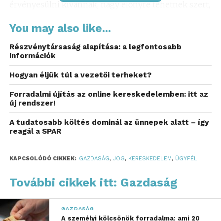
érvényesülni kívánnak, nagy előnyre tehetnek szert,
ha professzionális, aktuális jogi tanácsokkal
You may also like...
rendelkeznek. A BV Partners
ügyvédi iroda
a
gazdasági és polgári jog különféle aspektusaira
Részvénytársaság alapítása: a legfontosabb
összpontosít, így segítve ügyfeleit az
információk
ingatlanügyletektől kezdve a cégalapításig számos
Hogyan éljük túl a vezetői terheket?
kérdésben.
Forradalmi újítás az online kereskedelemben: itt az
Az ingatlanpiac különösen izgalmas terep, ahol a
új rendszer!
jogi megoldások gyors és pontos megvalósítása
A tudatosabb költés dominál az ünnepek alatt – így
elengedhetetlen. Az adásvételi szerződések
reagál a SPAR
készítésétől az ingatlanberuházások részleteinek
kezeléséig számos dolgot figyelembe kell venni. A
KAPCSOLÓDÓ CIKKEK:
GAZDASÁG
,
JOG
,
KERESKEDELEM
,
ÜGYFÉL
jogi képviselet szakértelme lehet a kulcs a sikeres
tranzakciókhoz, mivel egy jól felkészült ügyvéd
További cikkek itt: Gazdaság
csapatával könnyebben érvényesítheti az ügyfél
érdekeit.
GAZDASÁG
A személyi kölcsönök forradalma: ami 20