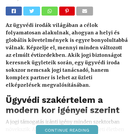
Az ügyvédi irodák világában a célok
folyamatosan alakulnak, ahogyan a helyi és
globális követelmények is egyre bonyolultabbá
válnak. Képzelje el, mennyi minden változott
az elmúlt évtizedekben. Akik jogi biztonságot
keresnek ügyleteik során, egy ügyvédi iroda
sokszor nemcsak jogi tanácsadó, hanem
komplex partner is lehet az üzleti
elképzelések megvalósításában.
Ügyvédi szakértelem a
modern kor igényei szerint
A jogi támogatás iránti igény minden szektorban
növekszik. Azok a cégek, amelyek az üzleti életben
CONTINUE READING