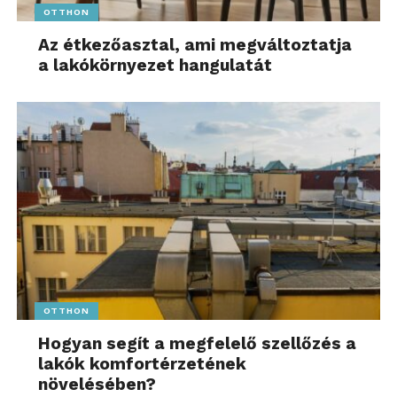
OTTHON
Az étkezőasztal, ami megváltoztatja
a lakókörnyezet hangulatát
OTTHON
Hogyan segít a megfelelő szellőzés a
lakók komfortérzetének
növelésében?