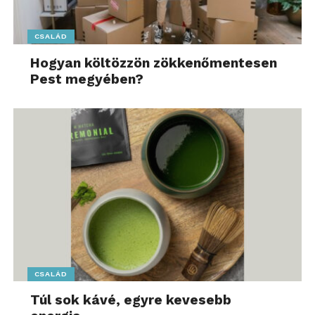
CSALÁD
Hogyan költözzön zökkenőmentesen
Pest megyében?
CSALÁD
Túl sok kávé, egyre kevesebb