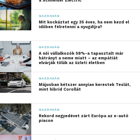
a Schneider Electric
emelkedése folytatódik,
ami részben a vízparti
GAZDASÁG
fejlesztések korlátozott
Mit kockáztat egy 35 éves, ha nem kezd el
időben félretenni a nyugdíjra?
lehetőségeivel
magyarázható”
GAZDASÁG
A női vállalkozók 58%-a tapasztalt már
hátrányt a neme miatt – az empátiát
– értékelte a piaci folyamatokat Soóki-Tóth Gábor,
elvárják tőlük az üzleti életben
az Otthon Centrum elemzési vezetője.
GAZDASÁG
A második negyedévben hat új projekt jelent meg a
Májusban kétszer annyian kerestek Teslát,
mint hibrid Corollát
Balaton térségében, összesen 219 lakással, ami
megegyezik az előző negyedéves adattal. A
legnagyobb fejlesztési központ továbbra is Siófok,
GAZDASÁG
ahol jelenleg 18 projektben 709 lakás kivitelezése
Rekord negyedévet zárt Európa az e-autó
piacon
zajlik. Ez a teljes balatoni új építésű kínálat közel
egynegyedét teszi ki. A déli part legnagyobb
városában az új lakások átlagos négyzetméterára