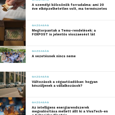
aktivitás lassulását mutatják. Az előző
A személyi kölcsönök forradalma: ami 20
negyedévhez képest 5,1 százalékkal csökkent a
éve elképzelhetetlen volt, ma természetes
futó projektek, míg 7,8 százalékkal az épülő
lakások száma. Ezzel párhuzamosan az átlagos
GAZDASÁG
kínálati négyzetméterár 1,8 százalékkal
Megtorpantak a Temu-rendelések: a
emelkedett.
FOXPOST is jelentős visszaesést lát
„A balatoni új építésű
GAZDASÁG
lakáspiac továbbra is
A vezetésnek nincs neme
stabil, ugyanakkor jól
látható, hogy a fejlesztők
GAZDASÁG
óvatosabban indítanak új
Változások a cégautóadóban: hogyan
készüljenek a vállalkozások?
beruházásokat. A kínálat
fokozatos szűkülése
GAZDASÁG
mellett az árak
Az intelligens energiarendszerek
megvalósítása mellett állt ki a VivaTech-en