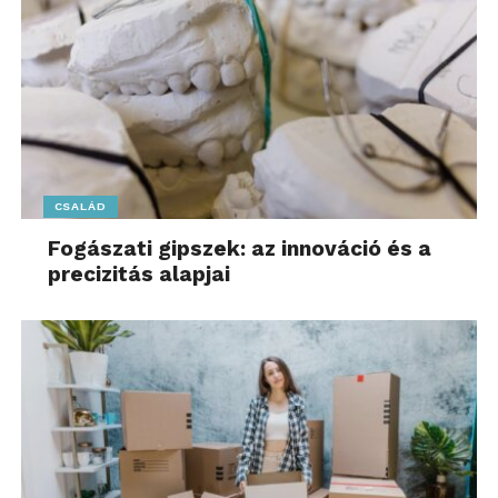
kiegyenlíti az
árkülönbségeket a
nagyobb üdülővárosok és
a kisebb települések
között”
CSALÁD
– adott magyarázatot a folyamatokra Soóki-Tóth
Fogászati gipszek: az innováció és a
precizitás alapjai
Gábor.
A felmérés szerint továbbra is érzékelhető
különbség mutatkozik a Balaton keleti és nyugati
medencéjének lakáspiacán. A Budapesthez
közelebb eső keleti térségben az átlagos kínálati
négyzetméterár meghaladja a 2 millió forintot,
míg a fővárostól távolabbi nyugati medencében
ennél valamivel alacsonyabb árszint a jellemző. A