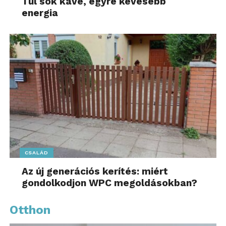
Túl sok kávé, egyre kevesebb
energia
CSALÁD
Az új generációs kerítés: miért
gondolkodjon WPC megoldásokban?
Otthon