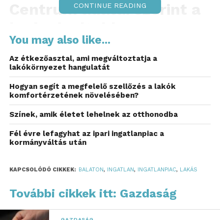
Centrum adatai szerint a
CONTINUE READING
legkedveltebb
You may also like...
lokációkban az új lakások
Az étkezőasztal, ami megváltoztatja a
négyzetméterára már
lakókörnyezet hangulatát
eléri a 2,5 millió forintot.
Hogyan segít a megfelelő szellőzés a lakók
komfortérzetének növelésében?
Bár a korábbinál kevesebb új társasházi projekt
Színek, amik életet lehelnek az otthonodba
épül a Balaton körül, az árak továbbra is
emelkednek. Az Otthon Centrum projektfelmérése
Fél évre lefagyhat az ipari ingatlanpiac a
szerint jelenleg 75 lakóprojektben mintegy 3100 új
kormányváltás után
lakás épül a tóparti településeken, amelyeknek
nagyjából a fele még nem kelt el. Mindeközben az
KAPCSOLÓDÓ CIKKEK:
BALATON
,
INGATLAN
,
INGATLANPIAC
,
LAKÁS
átlagos kínálati négyzetméterár elérte a 2 millió
forintot.
További cikkek itt: Gazdaság
A számok ugyanakkor egyértelműen a fejlesztői
GAZDASÁG