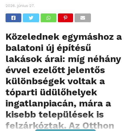
2026. június 27.
Közelednek egymáshoz a
balatoni új építésű
lakások árai: míg néhány
évvel ezelőtt jelentős
különbségek voltak a
tóparti üdülőhelyek
ingatlanpiacán, mára a
kisebb települések is
felzárkóztak. Az Otthon