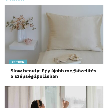
valóságban azonban minden elvesztegetett év
csökkenti a rendelkezésre álló időt és növeli a
később szükséges havi megtakarítás összegét. A
Bank360
szakértői arra hívják fel a figyelmet, hogy
nem feltétlenül a magas összegű befizetés a
legfontosabb, hanem a rendszeresség és a hosszú
távú gondolkodás. Már egy mérsékelt havi
megtakarítás is jelentős különbséget jelenthet
évtizedek alatt. A kérdés ezért nem az, hogy túl
korai-e elkezdeni a nyugdíjra való felkészülést,
OTTHON
hanem az, hogy mennyire lesz költséges a
Slow beauty: Egy újabb megközelítés
halogatás.
a szépségápolásban
Hangolódj rá! További friss híreket talál
az
1music.hu
főoldalán! Kövesse a technológiai
híreket és csatlakozzon hozzánk a
Facebookon
is!