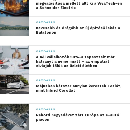
megvalósítása mellett állt ki a VivaTech-en
Egy átlagos keresetű munkavállaló ugyanis az aktív
a Schneider Electric
éveiben megszokhatja, hogy rendszeresen költ
utazásra, szórakozásra, egészségmegőrzésre vagy
GAZDASÁG
akár a lakása fenntartására és korszerűsítésére.
Kevesebb és drágább az új építésű lakás a
Balatonon
Nyugdíjasként azonban, ha jelentősen csökken a
jövedelme, ezekre nem lesz lehetősége,
következésképpen csökkenni fog az életszínvonala.
GAZDASÁG
A női vállalkozók 58%-a tapasztalt már
Milliókat nyerhet, aki időben
hátrányt a neme miatt – az empátiát
elvárják tőlük az üzleti életben
elkezd félretenni
GAZDASÁG
A nyugdíjcélú megtakarítás legfontosabb tényezője
Májusban kétszer annyian kerestek Teslát,
az idő. Minél korábban kezd valaki félretenni, annál
mint hibrid Corollát
kisebb havi összegből építhet fel jelentős vagyont a
nyugdíjas évekre. Ha 35 évesen havi 10 ezer forintos
GAZDASÁG
megtakarítást vállalva lépünk be egy
önkéntes
Rekord negyedévet zárt Európa az e-autó
nyugdíjpénztárba
, nagyobb mértékű
piacon
kockázatvállalás nélkül körülbelül 11,5 millió forint