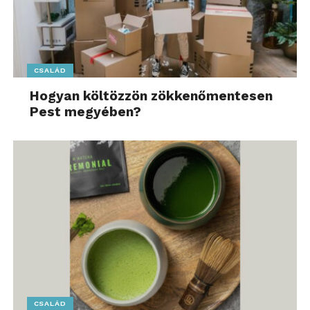
CSALÁD
Hogyan költözzön zökkenőmentesen
Pest megyében?
Az önkéntes nyugdíjpénztári taglétszám évek óta
csökken, de van ok némi bizakodásra: 2023-ban
megtorpant a visszaesés és azóta növekedés látszik.
CSALÁD