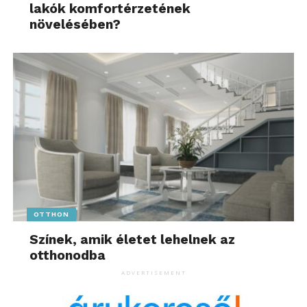
lakók komfortérzetének
növelésében?
OTTHON
Színek, amik életet lehelnek az
otthonodba
ADVERTISEMENT