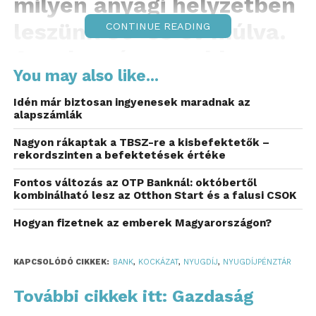
milyen anyagi helyzetben
leszünk 30-35 év múlva.
CONTINUE READING
Azonban éppen ebben az
You may also like...
életkorban lenne a
Idén már biztosan ingyenesek maradnak az
legfontosabb elkezdeni a
alapszámlák
nyugdíjcélú
Nagyon rákaptak a TBSZ-re a kisbefektetők –
rekordszinten a befektetések értéke
megtakarítást, hiszen így
Fontos változás az OTP Banknál: októbertől
nyerhetünk vele a
kombinálható lesz az Otthon Start és a falusi CSOK
legtöbbet – hívják fel a
Hogyan fizetnek az emberek Magyarországon?
figyelmet a Bank360
KAPCSOLÓDÓ CIKKEK:
BANK
,
KOCKÁZAT
,
NYUGDÍJ
,
NYUGDÍJPÉNZTÁR
szakértői.
További cikkek itt: Gazdaság
Bár Magyarországon az állami nyugdíjrendszer