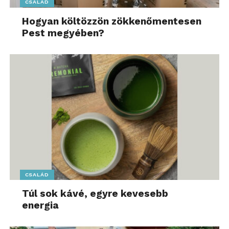
CSALÁD
Hogyan költözzön zökkenőmentesen
Pest megyében?
CSALÁD
Túl sok kávé, egyre kevesebb
energia