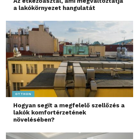
Az étkezőasztal, ami megváltoztatja
a lakókörnyezet hangulatát
OTTHON
Hogyan segít a megfelelő szellőzés a
lakók komfortérzetének
növelésében?