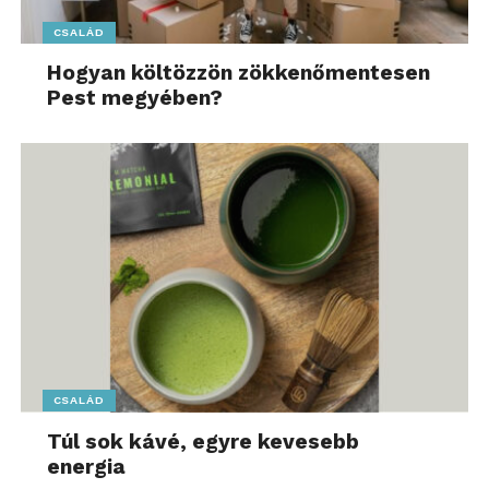
CSALÁD
Hogyan költözzön zökkenőmentesen
Pest megyében?
CSALÁD
Túl sok kávé, egyre kevesebb
energia