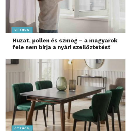
OTTHON
Huzat, pollen és szmog – a magyarok
fele nem bírja a nyári szellőztetést
OTTHON