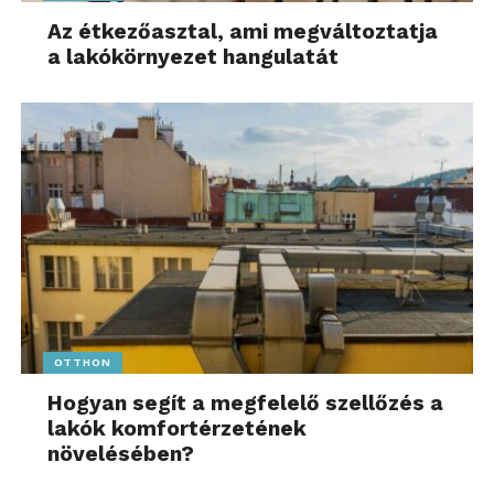
Az étkezőasztal, ami megváltoztatja
a lakókörnyezet hangulatát
OTTHON
Hogyan segít a megfelelő szellőzés a
lakók komfortérzetének
növelésében?