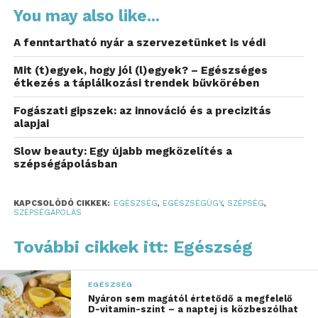
You may also like...
A továbbiakban részletesen áttekintjük, pontosan
A fenntartható nyár a szervezetünket is védi
mit takar ez a módszer, és milyen szempontokat
érdemes figyelembe venni, mielőtt belevágnánk.
Mit (t)egyek, hogy jól (l)egyek? – Egészséges
étkezés a táplálkozási trendek bűvkörében
Mit kell tudni a
Fogászati gipszek: az innováció és a precizitás
mezoterápiás eljárásról?
alapjai
A mezoterápia lényege, hogy speciálisan
Slow beauty: Egy újabb megközelítés a
szépségápolásban
összeállított hatóanyag-kombinációkat juttatnak be
közvetlenül a bőr azon rétegeibe, ahol a látványos
változáshoz szükséges biológiai folyamatok
KAPCSOLÓDÓ CIKKEK:
EGÉSZSÉG
,
EGÉSZSÉGÜGY
,
SZÉPSÉG
,
SZÉPSÉGÁPOLÁS
zajlanak. Az eljárás során gyakran használnak
vitaminokat, aminosavakat, hialuronsavat vagy akár
További cikkek itt: Egészség
ún. exoszómákat, amelyek serkentik a sejtek
regenerációját és a természetes kollagéntermelést.
EGÉSZSÉG
Nyáron sem magától értetődő a megfelelő
A kezelést végezhetik apró mikrotűk segítségével
D-vitamin-szint – a naptej is közbeszólhat