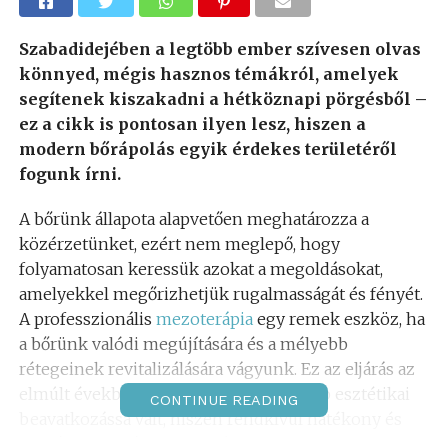
Szabadidejében a legtöbb ember szívesen olvas
könnyed, mégis hasznos témákról, amelyek
segítenek kiszakadni a hétköznapi pörgésből –
ez a cikk is pontosan ilyen lesz, hiszen a
modern bőrápolás egyik érdekes területéről
fogunk írni.
A bőrünk állapota alapvetően meghatározza a
közérzetünket, ezért nem meglepő, hogy
folyamatosan keressük azokat a megoldásokat,
amelyekkel megőrizhetjük rugalmasságát és fényét.
A professzionális
mezoterápia
egy remek eszköz, ha
a bőrünk valódi megújítására és a mélyebb
rétegeinek revitalizálására vágyunk. Ez az eljárás az
elmúlt években az egyik legnépszerűbb esztétikai
CONTINUE READING
beavatkozássá vált, hiszen rendkívül hatékony és
csupán minimálisan invazív.