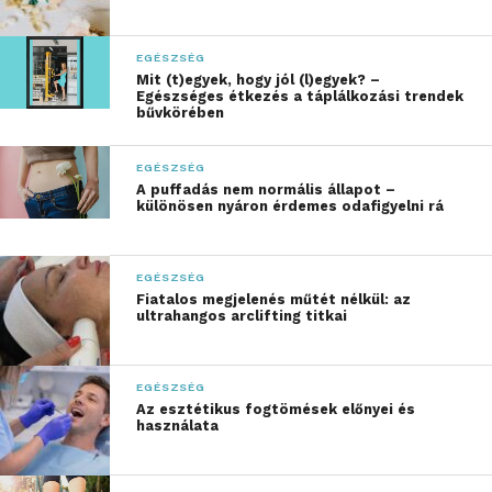
(például dermarollerrel), de léteznek tű nélküli
megoldások is, a cél azonban minden esetben az,
EGÉSZSÉG
hogy a hatóanyagokat eljuttatássák a barrier rétegen
Mit (t)egyek, hogy jól (l)egyek? –
túlra. Az eredmény általában egy egészségesebb,
Egészséges étkezés a táplálkozási trendek
bűvkörében
frissebb és hidratáltabb bőrkép, illetve az öregedés
jelei is csökkennek az arcon, a nyakon vagy a
EGÉSZSÉG
dekoltázson.
A puffadás nem normális állapot –
különösen nyáron érdemes odafigyelni rá
Mivel a beavatkozás csak minimális
kellemetlenséggel jár, a felépülési idő rendkívül
rövid, így a mindennapi rutinba is könnyen
EGÉSZSÉG
Fiatalos megjelenés műtét nélkül: az
beilleszthető.
ultrahangos arclifting titkai
A professzionális
EGÉSZSÉG
eszközöknek és a
Az esztétikus fogtömések előnyei és
használata
szaktudásnak nagy
jelentősége van