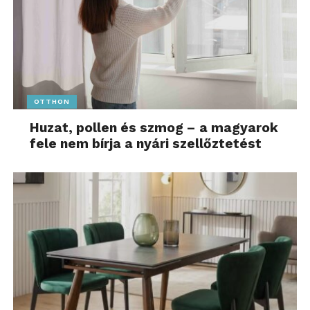
flóra nemcsak bennünk
él, velünk együtt fejlődik,
reagál, és folyamatosan
alakítja a működésünket.”
OTTHON
– mondja Goda Gábor.
Huzat, pollen és szmog – a magyarok
Ez azt jelenti, hogy hiába érzi magát valaki
fele nem bírja a nyári szellőztetést
időnként motiváltnak, ha a biokémiai háttér
kimerült, a teljesítmény és a fókusz nem lesz
tartós.
A modern életmód biokémiai
túlterhelést okoz
A stressz, az alváshiány, a rendszertelen étkezés, a
túl sok inger és a kevés regeneráció olyan
állapotot hoz létre, amelyben a test nem tud