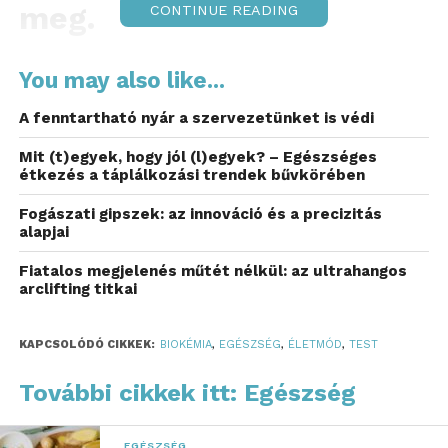
meg.
CONTINUE READING
Az utóbbi években a közbeszéd szinte teljesen a
You may also like...
mentális egészség körül forog. Mindenki arról
beszél, hogyan „javulhat a mentális állapotunk”,
A fenntartható nyár a szervezetünket is védi
hogyan „erősödjünk fejben”, hogyan „dől el
Mit (t)egyek, hogy jól (l)egyek? – Egészséges
minden a lélekben”. A Draconic Technology
étkezés a táplálkozási trendek bűvkörében
szellemi vezetője és a Synbiotic Laboratory
alapítója, Goda Gábor vegyészmérnök szerint
Fogászati gipszek: az innováció és a precizitás
alapjai
azonban ez a szemlélet félrevisz. Nem azért, mert
a mentális egészség nem fontos, hanem mert nem
Fiatalos megjelenés műtét nélkül: az ultrahangos
ott kezdődik, ahol ma keressük
.
Az egészséges
arclifting titkai
mentális állapot nem alapja a fizikai egészségnek
,
annak pusztán következménye
.
A gondolkodás, a
KAPCSOLÓDÓ CIKKEK:
BIOKÉMIA
,
EGÉSZSÉG
,
ÉLETMÓD
,
TEST
hangulat, a motiváció és a teljesítmény mögött
nem pszichológiai, hanem biokémiai folyamatok
További cikkek itt: Egészség
állnak.
EGÉSZSÉG