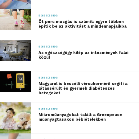
EGÉSZSÉG
Öt perc mozgás is számít: egyre többen
építik be az aktivitást a mindennapjaikba
EGÉSZSÉG
Az egészségügy kilép az intézmények falai
közül
„Mindegy, mit gondolsz
magadról, ha a tested
EGÉSZSÉG
biokémiai értelemben
Magyarul is beszélő vércukormérő segíti a
látássérült és gyermek diabéteszes
betegeket
kimerült, a motiváció, a
fókusz és a teljesítmény
EGÉSZSÉG
nem tud megjelenni.”
Mikroműanyagokat talált a Greenpeace
műanyagtasakos bébiételekben
A szakember szerint a magyar lakosság