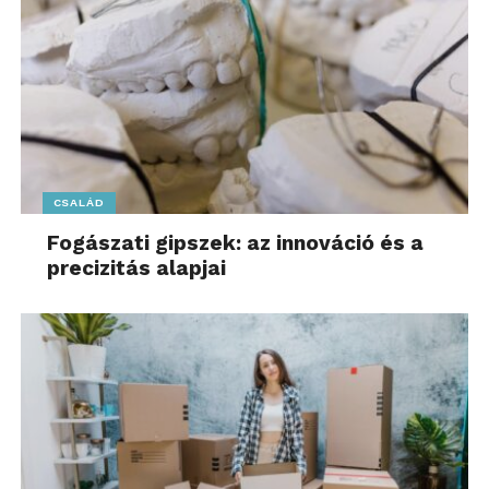
legalább egy olyan hatás
(például helytelen étrend,
túlsúly vagy gyógyszerszedés),
ami felboríthatja a bélrendszer
egyensúlyát.
Ezek együtt olyan biokémiai környezetet hoznak
CSALÁD
létre, amelyben a motiváció, a fókusz és a mentális
stabilitás nem tud optimálisan működni
,
Fogászati gipszek: az innováció és a
precizitás alapjai
függetlenül attól, hogy valaki éppen mennyire érzi
magát lelkesnek vagy pozitívnak.
A szakember szerint a mentális
állapot mögött biokémia van,
nem akaraterő
A modern életmód folyamatos terhelést jelent a
szervezet számára: stressz, alváshiány,