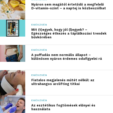
„Túlzásba estünk azzal,
Nyáron sem magától értetődő a megfelelő
D-vitamin-szint – a naptej is közbeszólhat
hogy mindent a mentális
egészségre vezetünk
EGÉSZSÉG
vissza. A mentális
Mit (t)egyek, hogy jól (l)egyek? –
Egészséges étkezés a táplálkozási trendek
működés nem a lélek
bűvkörében
misztikus terepe. A
EGÉSZSÉG
mentális működés
A puffadás nem normális állapot –
különösen nyáron érdemes odafigyelni rá
biokémiai és mikrobiális
talajon áll.”
EGÉSZSÉG
Fiatalos megjelenés műtét nélkül: az
ultrahangos arclifting titkai
– mondja Goda Gábor.
EGÉSZSÉG
Az esztétikus fogtömések előnyei és
használata