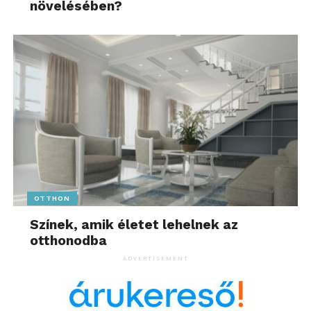
növelésében?
döntő többsége a testből
halad az agy felé. Vagyis
nemcsak az agy irányít, a
test folyamatosan ‘beszél’
az agyhoz”
– mondja Goda Gábor.
Ez a folyamat nem lelki, hanem biokémiai. Ez az
oka annak, hogy sokan úgy érzik: „nem megy”.
OTTHON
A „kalória be – kalória ki”
Színek, amik életet lehelnek az
otthonodba
modell is megdőlt
ADVERTISEMENT
A Draconic Technology kutatásai szerint a
táplálkozás területén is ideje újragondolni a régi
dogmákat. A kalória ugyanis csak egy szám, nem