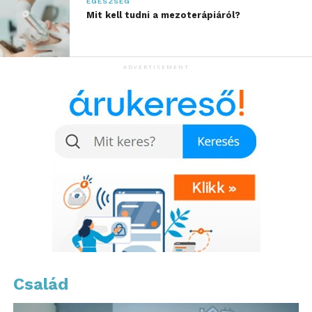
EGÉSZSÉG
jelentős része nem lelki okokból fáradt, hanem
Mit kell tudni a mezoterápiáról?
biológiai értelemben túlterhelt, alul vagy
túldozírozott.
ADVERTISEMENT
Ezt az alábbi kutatások eredményei is
alátámasztják.
A Semmelweis Egyetem szerint a
lakosság akár
egyharmada
alváshiányos
.
A Magyar Egészségügyi
Szakdolgozói Kamara felmérése
szerint a magyarok több mint
60%-a krónikusan stresszes
.
Az OGYÉI (ma már NNGYK)
Család
adatai alapján a lakosság
40%-a
D-vitamin-hiányos
, ami