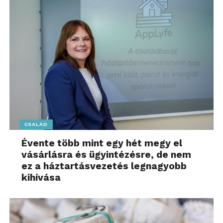
hormonális és idegrendszeri
működést is befolyásol.
Az OTÁP2014 ásványianyag-
vizsgálata alapján
a magyar
lakosságnál mindkét nemet
érinti az alacsony kálium-,
mangán- és krómbevitel
, míg
nőknél gyakrabban elégtelen a
kalcium-,
vas-, réz- és
cinkbevitel.
CSALÁD
Évente több mint egy hét megy el
Egy több mint 1100 embert
vásárlásra és ügyintézésre, de nem
vizsgáló nemzetközi kutatás
ez a háztartásvezetés legnagyobb
(Flemish Gut Flora Project)
kihívása
szerint a bélflóra egyensúlyát
több mint 60 különböző tényező
befolyásolja, és
a lakosság
jelentős részénél jelen van