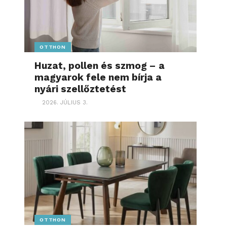
OTTHON
Huzat, pollen és szmog – a
magyarok fele nem bírja a
nyári szellőztetést
2026. JÚLIUS 3.
OTTHON