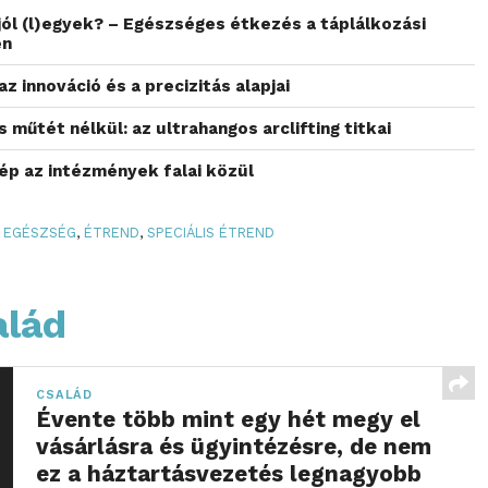
 jól (l)egyek? – Egészséges étkezés a táplálkozási
en
az innováció és a precizitás alapjai
 műtét nélkül: az ultrahangos arclifting titkai
ép az intézmények falai közül
EGÉSZSÉG
,
ÉTREND
,
SPECIÁLIS ÉTREND
alád
CSALÁD
Évente több mint egy hét megy el
vásárlásra és ügyintézésre, de nem
ez a háztartásvezetés legnagyobb