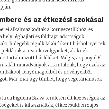
pján.
mbere és az étkezési szokásai
erei alkalmazkodtak a környezetükhöz, és
 helyi éghajlati és földrajzi adottságok
zaki, hidegebb régiók lakói főként húsból nyertek
k példának a neandervölgyieket, akiknek
en tartalmazott húsféléket. Mégis, a spanyol El
n talált maradványok arra utalnak, hogy ezek az
ombákból, fenyőmagokból és növényekből
got. Már-már úgy tűnhet, hogy vegetáriánusok
uta da Figueira Brava területén élt közösségek az
őségeket is kihasználták, étkezésükben zajos