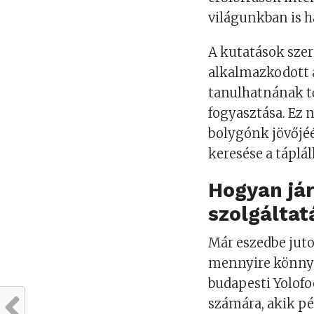
világunkban is h
A kutatások sze
alkalmazkodott a
tanulhatnának tő
fogyasztása. Ez
bolygónk jövőjéé
keresése a táplá
Hogyan já
szolgáltat
Már eszedbe juto
mennyire könnye
budapesti Yolofo
számára, akik pé