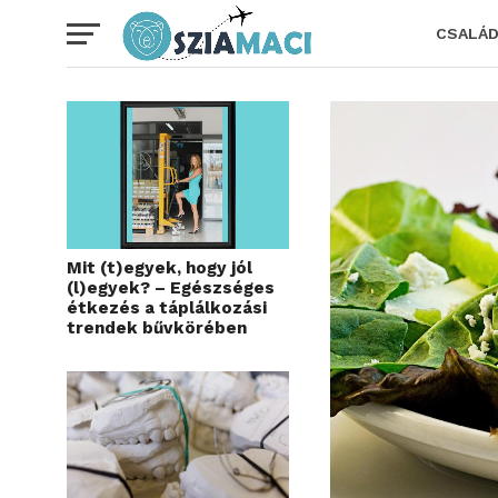
CSALÁ
Mit (t)egyek, hogy jól
(l)egyek? – Egészséges
étkezés a táplálkozási
trendek bűvkörében