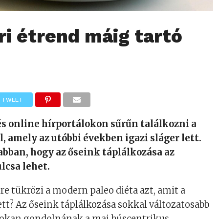
ri étrend máig tartó
TWEET
s online hírportálokon sűrűn találkozni a
l, amely az utóbbi években igazi sláger lett.
bban, hogy az őseink táplálkozása az
lcsa lehet.
e tükrözi a modern paleo diéta azt, amit a
tt? Az őseink táplálkozása sokkal változatosabb
 sokan gondolnának a mai húscentrikus