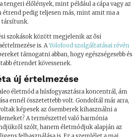
a tengeri élőlények, mint például a cápa vagy az
n étrend pedig teljesen más, mint amit ma a
 társítunk.
si szokások között megjelenik az ősi
aértelmezése is. A
Yolofood szolgáltatásai révén
bereket támogatni abban, hogy egészségesebb és
tabb étrendet kövessenek.
éta új értelmezése
aleo életmód a húsfogyasztásra koncentrál, ám
ása ennél összetettebb volt. Gondoltál már arra,
oltak képesek az ősemberek kihasználni a
elemeket? A természettel való harmónia
ndjükről szólt, hanem életmódjuk alapján az
ligens felhasználása is. Ez a szemlélet a mai