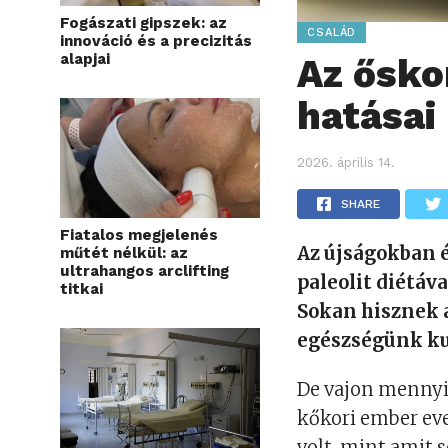
Fogászati gipszek: az
CSALÁD
innováció és a precizitás
alapjai
Az ősko
hatásai
2026. április 14.
SHARE
Fiatalos megjelenés
Az újságokban é
műtét nélkül: az
ultrahangos arclifting
paleolit diétáva
titkai
Sokan hisznek a
egészségünk ku
De vajon mennyir
kőkori ember eve
volt, mint amit