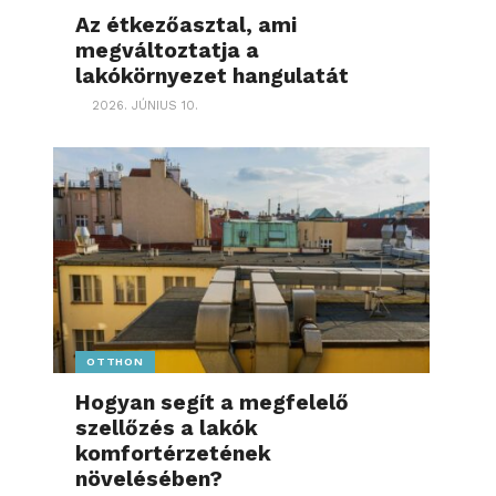
Az étkezőasztal, ami
megváltoztatja a
lakókörnyezet hangulatát
2026. JÚNIUS 10.
OTTHON
Hogyan segít a megfelelő
szellőzés a lakók
komfortérzetének
növelésében?