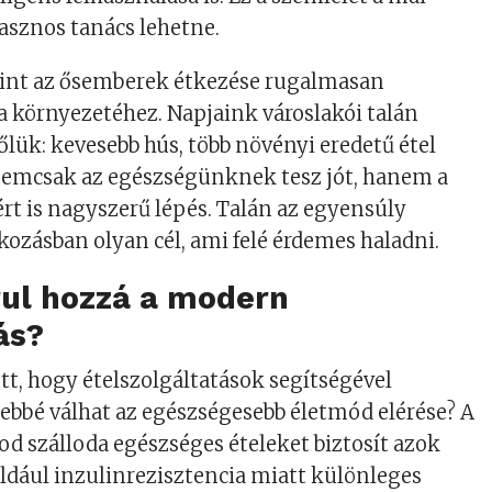
asznos tanács lehetne.
rint az ősemberek étkezése rugalmasan
 környezetéhez. Napjaink városlakói talán
lük: kevesebb hús, több növényi eredetű étel
 nemcsak az egészségünknek tesz jót, hanem a
rt is nagyszerű lépés. Talán az egyensúly
lkozásban olyan cél, ami felé érdemes haladni.
rul hozzá a modern
ás?
tt, hogy ételszolgáltatások segítségével
bbé válhat az egészségesebb életmód elérése? A
od szálloda egészséges ételeket biztosít azok
ldául inzulinrezisztencia miatt különleges