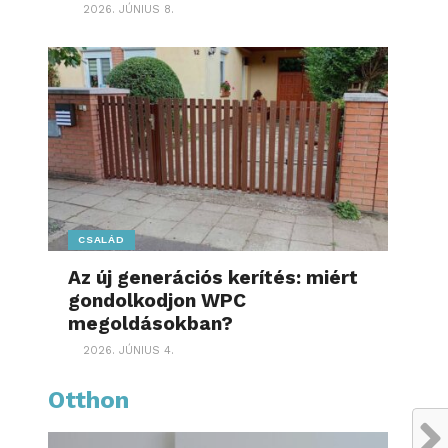
2026. JÚNIUS 8.
CSALÁD
Az új generációs kerítés: miért
gondolkodjon WPC
megoldásokban?
2026. JÚNIUS 4.
Otthon