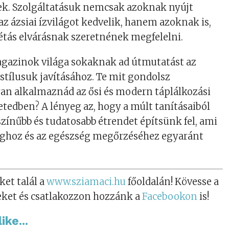
ek. Szolgáltatásuk nemcsak azoknak nyújt
az ázsiai ízvilágot kedvelik, hanem azoknak is,
étás elvárásnak szeretnének megfelelni.
agazinok világa sokaknak ad útmutatást az
tstílusuk javításához. Te mit gondolsz
an alkalmaznád az ősi és modern táplálkozási
letedben? A lényeg az, hogy a múlt tanításaiból
zínűbb és tudatosabb étrendet építsünk fel, ami
ághoz és az egészség megőrzéséhez egyaránt
ket talál a
www.sziamaci.hu
főoldalán! Kövesse a
eket és csatlakozzon hozzánk a
Facebookon
is!
ike...