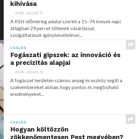
kihívása
2026. JÚLIUS 17.
A KSH időmérleg adatai szerint a 15–74 évesek napi
átlagban 29 percet töltenek vásárlással,
szolgáltatások igénybevételével...
CSALÁD
Fogászati gipszek: az innováció és
a precizitás alapjai
2026. JÚLIUS 12.
A fogászat területén számos anyag és eszköz segíti a
szakembereket abban, hogy pontos és megbízható
eredményeket...
CSALÁD
Hogyan költözzön
zökkenőmentesen Pest megyében?