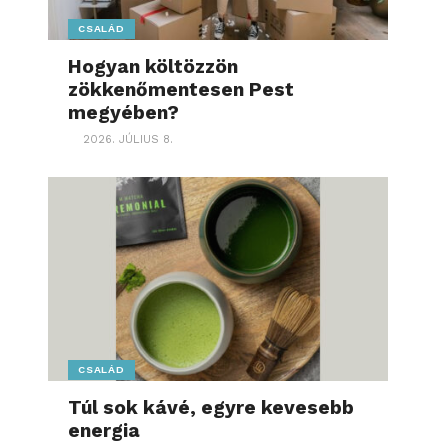
CSALÁD
Hogyan költözzön
zökkenőmentesen Pest
megyében?
2026. JÚLIUS 8.
CSALÁD
Túl sok kávé, egyre kevesebb
energia