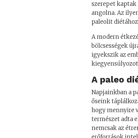
szerepet kaptak 
angolna. Az ilye
paleolit diétához
A modern étkezé
bölcsességek újr
igyekszik az em
kiegyensúlyozot
A paleo di
Napjainkban a p
őseink táplálkoz
hogy mennyire v
természet adta 
nemcsak az étre
erőforrások intel