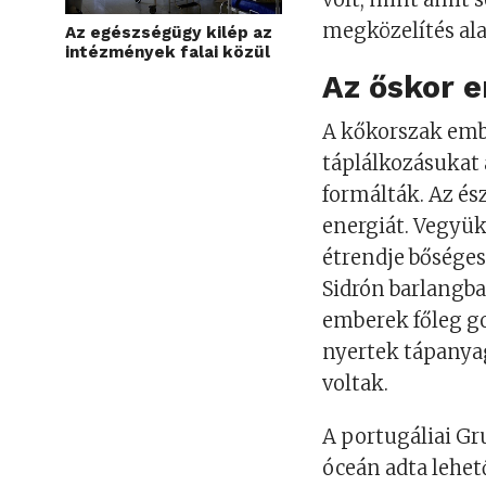
megközelítés ala
Az egészségügy kilép az
intézmények falai közül
Az őskor e
A kőkorszak emb
táplálkozásukat a
formálták. Az és
energiát. Vegyü
étrendje bőséges
Sidrón barlangba
emberek főleg g
nyertek tápanya
voltak.
A portugáliai Gr
óceán adta lehet