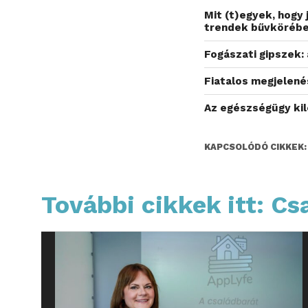
Mit (t)egyek, hogy
trendek bűvköréb
Fogászati gipszek: 
Fiatalos megjelenés
Az egészségügy kil
KAPCSOLÓDÓ CIKKEK:
További cikkek itt: Cs