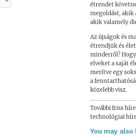
étrendet követn
megoldást, akik 
akik valamely di
Az újságok és m
étrendjük és éle
minderről? Hogy
elveket a saját é
merítve egy soks
a fenntarthatós
közelebb visz.
További friss híre
technológiai hír
You may also l