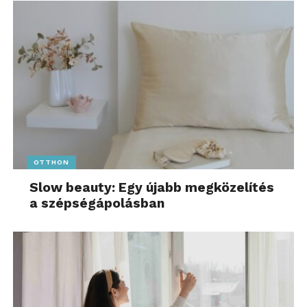
kapcsolataikat.
További friss híreket talál a
www.sziamaci.hu
főoldalán! Kövesse a technológiai híreket és
csatlakozzon hozzánk a
Facebookon
is!
OTTHON
Slow beauty: Egy újabb megközelítés
a szépségápolásban