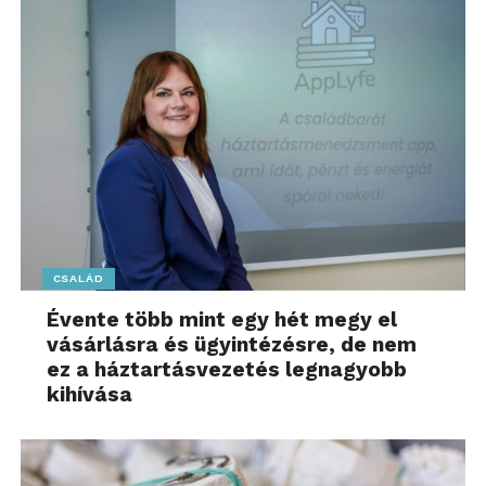
reakcióikat.
Mikor érdemes
szakemberhez fordulni?
Sokan még mindig úgy gondolják, hogy
pszichológushoz csak súlyos problémák esetén
érdemes fordulni. A modern pszichológiai gyakorlat
azonban egyre inkább az
önismereti és megelőző
szemléletet
hangsúlyozza.
CSALÁD
A szakemberek szerint már akkor érdemes
Évente több mint egy hét megy el
segítséget kérni, ha valaki tartós stresszt, szorongást
vásárlásra és ügyintézésre, de nem
ez a háztartásvezetés legnagyobb
vagy ismétlődő élethelyzeti elakadásokat tapasztal.
kihívása
A pszichológiai támogatás különösen hasznos lehet
akkor, ha: