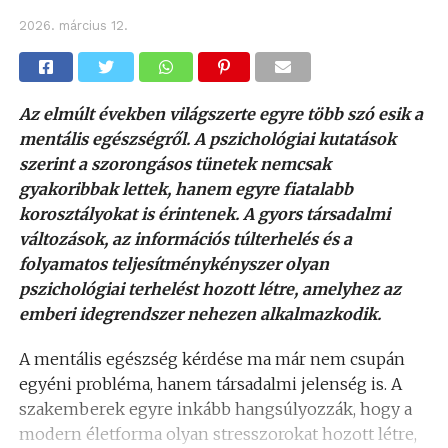
2026. március 12.
Az elmúlt években világszerte egyre több szó esik a
mentális egészségről. A pszichológiai kutatások
szerint a szorongásos tünetek nemcsak
gyakoribbak lettek, hanem egyre fiatalabb
korosztályokat is érintenek. A gyors társadalmi
változások, az információs túlterhelés és a
folyamatos teljesítménykényszer olyan
pszichológiai terhelést hozott létre, amelyhez az
emberi idegrendszer nehezen alkalmazkodik.
A mentális egészség kérdése ma már nem csupán
egyéni probléma, hanem társadalmi jelenség is. A
szakemberek egyre inkább hangsúlyozzák, hogy a
modern életforma olyan stresszorokat hozott létre,