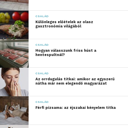
A tartós szorongás gyakori tünetei lehetnek:
CSALÁD
állandó feszültségérzet
Különleges előételek az olasz
gasztronómia világából
alvászavarok
koncentrációs nehézségek
CSALÁD
fokozott ingerlékenység
Hogyan válasszunk friss húst a
hentespultnál?
testi tünetek, például szapora szívverés
vagy izomfeszülés
CSALÁD
A pszichológiai szakirodalom szerint ezek a tünetek
Az orrdugulás titkai: amikor az egyszerű
nátha már nem elegendő magyarázat
gyakran nem egyetlen konkrét eseményhez
köthetők, hanem több tényező együttes hatásának
eredményei.
CSALÁD
Férfi pizsama: az éjszakai kényelem titka
A családi minták és a
kapcsolati rendszerek