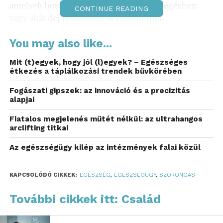
amelyek hosszú távon szorongáshoz, kiégéshez
CONTINUE READING
vagy akár depresszióhoz is vezethetnek.
A modern élet pszichológiai
You may also like...
terhei
Mit (t)egyek, hogy jól (l)egyek? – Egészséges
étkezés a táplálkozási trendek bűvkörében
A digitális korszak egyik sajátossága, hogy az
Fogászati gipszek: az innováció és a precizitás
emberek folyamatosan elérhetők. Az okostelefonok,
alapjai
az online kommunikáció és a közösségi média olyan
állandó ingeráramlást hozott létre, amely ritkán
Fiatalos megjelenés műtét nélkül: az ultrahangos
arclifting titkai
hagy teret valódi mentális pihenésre.
Az egészségügy kilép az intézmények falai közül
Egy, az American Psychological Association által
publikált kutatás szerint a tartós stressz és a
folyamatos információterhelés jelentősen növeli a
KAPCSOLÓDÓ CIKKEK:
EGÉSZSÉG
,
EGÉSZSÉGÜGY
,
SZORONGÁS
szorongás kialakulásának esélyét, különösen a
További cikkek itt: Család
nagyvárosi környezetben élők körében.