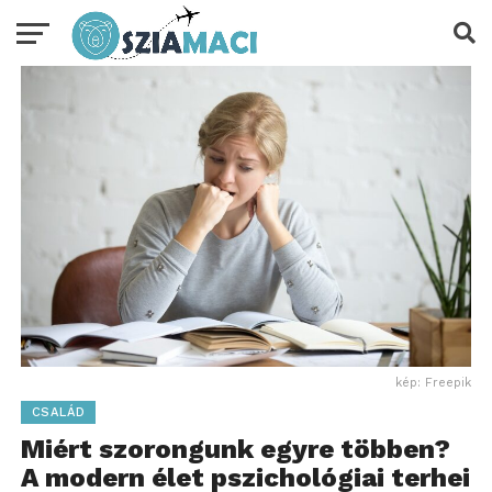
kép: Freepik
CSALÁD
Miért szorongunk egyre többen?
A modern élet pszichológiai terhei