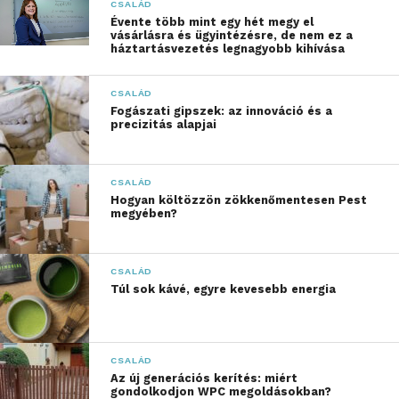
Hasonló megállapításokra jutott a World Health
CSALÁD
Organization is, amely jelentéseiben hangsúlyozza,
Évente több mint egy hét megy el
vásárlásra és ügyintézésre, de nem ez a
hogy a mentális egészséget érintő problémák –
háztartásvezetés legnagyobb kihívása
különösen a szorongásos zavarok – világszerte az
egyik leggyakoribb pszichológiai kihívást jelentik.
CSALÁD
Fogászati gipszek: az innováció és a
precizitás alapjai
Mi történik a szorongás
során?
CSALÁD
A pszichológia szempontjából a szorongás
Hogyan költözzön zökkenőmentesen Pest
megyében?
alapvetően egy természetes reakció. Az
idegrendszer veszélyhelyzetként érzékeli a
bizonytalanságot vagy a túlterhelést, és aktiválja a
CSALÁD
stresszválaszt.
Túl sok kávé, egyre kevesebb energia
Rövid távon ez segíthet a problémák kezelésében.
Hosszabb távon azonban a folyamatos készenléti
CSALÁD
állapot kimeríti a szervezetet.
Az új generációs kerítés: miért
gondolkodjon WPC megoldásokban?